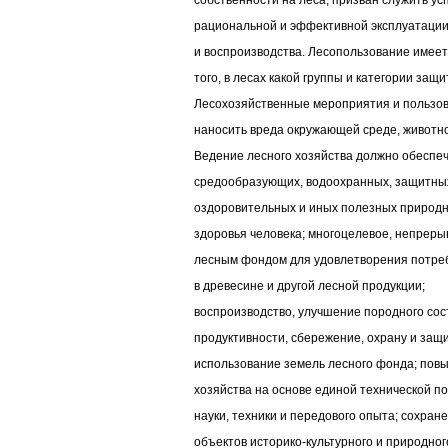
собственности на леса, призван служить 
рациональной и эффективной эксплуатации 
и воспроизводства. Лесопользование имеет
того, в лесах какой группы и категории защ
Лесохозяйственные мероприятия и пользо
наносить вреда окружающей среде, животно
Ведение лесного хозяйства должно обеспеч
средообразующих, водоохранных, защитных
оздоровительных и иных полезных природн
здоровья человека; многоцелевое, непрер
лесным фондом для удовлетворения потреб
в древесине и другой лесной продукции;
воспроизводство, улучшение породного сос
продуктивности, сбережение, охрану и защ
использование земель лесного фонда; пов
хозяйства на основе единой технической п
науки, техники и передового опыта; сохран
объектов историко-культурного и природног