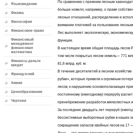
По сравнению с прежним лесным законодат
Языковедение
больше новелл, например, о праве собствен
Физика
лесных отношений, распределении и испол
Философия
взимании платежей за пользование лесным
Финансовое право
Лес выполняет экологическую, экономическ
Финансовый
функции.
менеджмент
финансовая
В настоящее время общая площадь лесов Рос
математика
том числе покрытых лесом земель— 771 млн
Финансы деньги
81,6 млрд. куб. м.
кредит
В течение десятилетий в лесном хозяйстве
Французский
рубки», которые привели к огромным потер
Химия
лесов, к нарушению основополагающих при
Ценообразование
постоянному (ежегодному) перерубу расчет
Чертежи
пренебрежению разработок мягколистных и
За последние двадцать лет переруб (ежего
бессистемные выборочные рубки в наших х
сокращению запасов хвойных лесов на 17 