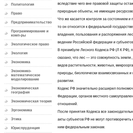
вследствие чего вне правовой защиты остаю
Политология
природные объекты, не имеющие ресурсово
Право
Что же касается контроля за состоянием и
Предпринимательство
то он относится к федеральной государств
Программирование и
владения, пользования и распоряжения ле
комп-ры
ведении Российской федерации и субъекто
Экологическое право
В преамбуле Лесного Кодекса РФ (Л К РФ),
Экология
сказано, что лес — это совокупность земли,
Экономика
видов растительности, животных, микроорг
Экономико-
природы, биологически взаимосвязанных и 
математическое
моделирование
развитии.
Экономическая
Кодекс РФ значительно расширил полномоч
география
Федерации, органов местного самоуправле
Экономическая теория
отношений.
Эргономика
После принятия Кодекса все законодатель
Этика
акты субъектов РФ не могут противоречить
ним федеральным законам.
Юриспруденция