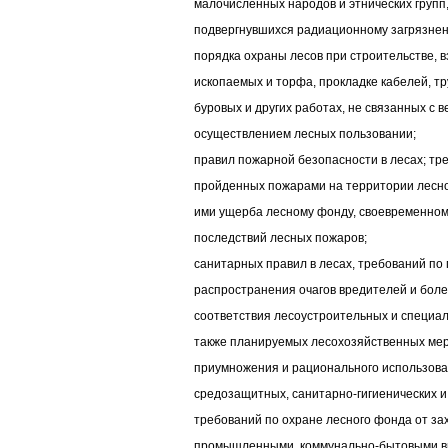
малочисленных народов и этнических групп,
подвергнувшихся радиационному загрязне
порядка охраны лесов при строительстве, 
ископаемых и торфа, прокладке кабелей, т
буровых и других работах, не связанных с 
осуществлением лесных пользовании;
правил пожарной безопасности в лесах; тр
пройденных пожарами на территории лесн
ими ущерба лесному фонду, своевременном
последствий лесных пожаров;
санитарных правил в лесах, требований п
распространения очагов вредителей и болез
соответствия лесоустроительных и специал
также планируемых лесохозяйственных мер
приумножения и рационального использован
средозащитных, санитарно-гигиенических и
требований по охране лесного фонда от за
промышленными, коммунально-бытовыми вы