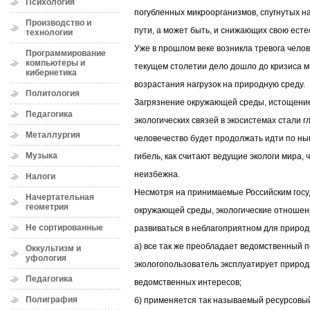
Психология
погубленных микроорганизмов, спугнутых 
Производство и
пути, а может быть, и снижающих свою есте
технологии
Уже в прошлом веке возникла тревога челове
Программирование
компьютеры и
текущем столетии дело дошло до кризиса м
кибернетика
возрастания нагрузок на природную среду.
Политология
Загрязнение окружающей среды, истощени
Педагогика
экологических связей в экосистемах стали 
Металлургия
человечество будет продолжать идти по ны
Музыка
гибель, как считают ведущие экологи мира, 
неизбежна.
Налоги
Несмотря на принимаемые Российским гос
Начертательная
геометрия
окружающей среды, экологические отноше
Не сортированные
развиваться в неблагоприятном для приро
а) все так же преобладает ведомственный п
Оккультизм и
уфология
экологопользователь эксплуатирует природн
Педагогика
ведомственных интересов;
Полиграфия
б) применяется так называемый ресурсовый