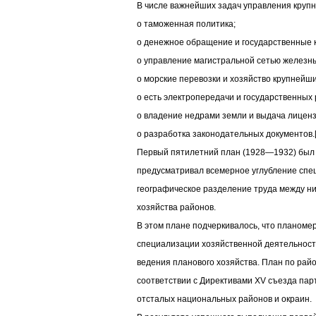
В числе важнейших задач управления круп
o таможенная политика;
o денежное обращение и государственные 
o управление магистральной сетью железны
o морские перевозки и хозяйство крупнейши
o есть электропередачи и государственных
o владение недрами земли и выдача лиценз
o разработка законодательных документов.[1
Первый пятилетний план (1928—1932) был 
предусматривал всемерное углубление спе
географическое разделение труда между ни
хозяйства районов.
В этом плане подчеркивалось, что планоме
специализации хозяйственной деятельност
ведения планового хозяйства. План по рай
соответствии с Директивами XV съезда пар
отсталых национальных районов и окраин.