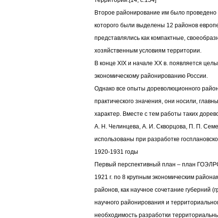
территорий.[14, c.154]
Второе районирование им было проведено в 
которого были выделены 12 районов европе
представлялись как компактные, своеобраз
хозяйственным условиям территории.
В конце XIX и начале XX в. появляется цел
экономическому районированию России.
Однако все опыты дореволюционного район
практического значения, они носили, глав
характер. Вместе с тем работы таких дорев
А. Н. Челинцева, А. И. Скворцова, П. П. Се
использованы при разработке госплановской 
1920-1931 годы
Первый перспективный план – план ГОЭЛРО
1921 г. по 8 крупным экономическим район
районов, как научное сочетание губерний (
научного районирования и территориально
необходимость разработки территориальных