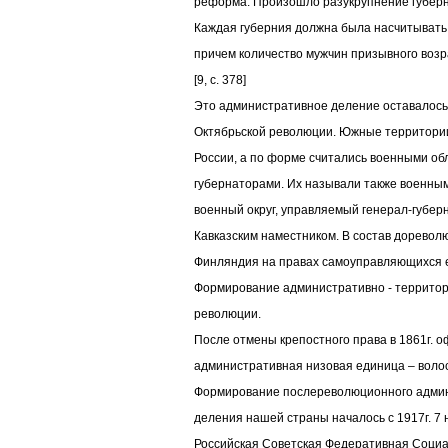
реформа. Произошло разукрупнение губерний
Каждая губерния должна была насчитывать 
причем количество мужчин призывного возра
[9, c. 378]
Это административное деление оставалось
Октябрьской революции. Южные территории
России, а по форме считались военными об
губернаторами. Их называли также военным
военный округ, управляемый генерал-губер
Кавказским наместником. В состав дорево
Финляндия на правах самоуправляющихся ед
Формирование административно - территор
революции.
После отмены крепостного права в 1861г. 
административная низовая единица – волос
Формирование послереволюционного админ
деления нашей страны началось с 1917г. 7 
Российская Советская Федеративная Социа