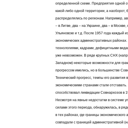
определенной схеме. Предприятия одной от
какой-либо одной территории, а наоборот,
распределялись по регионам. Например, а
– в Литве, два – на Украине, два – в Москве, 
Ульяновске и т.д. После 1957 года каждый и
экономических административных районах
технологиями, кадрами, дефицитными вида
уже невозможен. В ряде крупных СНХ (нап
Западном) некоторые возможности для грам
прогрессом имелись, но в большинстве Сов
Технический прогресс, темпы его развития 
экономическими странами стали отставать
способствовал ликвидации Совнархозов в 196
Несмотря на явные недостатки в системе 
силами этого периода, обнаружилась, в ряд
в тех районах, где границы экономического
совпадали с границей административной (н