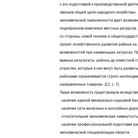
с его подготовкой к производственной деят
звеньев общей цепи народного хозяйства». [
экономической законченности дает возможн
подобранном комплексе местных ресурсов,
со стороны, новой технике и общегосударс
проект хозяйственного развития района на
возможностей при наименьших затратах. Пр
важные результаты: районы до известной с
отраслях, которые в них могут быть развит
районами ограничивается строго необходи
направленных товаров». [12, c. 7]
Такая возможность существовала вследств
. наличие единой минерально-сырьевой баз
. наличие сети железных и шоссейных дорог
. относительная экономическая замкнутость
. наличие профессиональной подготовки ра
экономической специализации области.