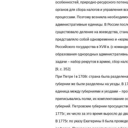
особенностей, природно-ресурсного потен
органов для сбора налогов и управления в
процессами. Поэтому возникла необходимо
административные единицы. В России посл
существовало деление на воеводства, стан
представляло собой одновременно и «корм
Российского государства в XVIII в. (с кома
образования однородных административных
задачи – набор рекрутов в армию, сбор нал
[9, с. 352]
При Петре I в 1708г. страна была разделена
губернии же были разделены на уезды. В 1
единица между губерниями и уездами – про
приписывались полки, их комплектование о
губерний. Петровские губернии просущество
1775г.; их число за это время выросло до дв
В 1775г. по указу Екатерины II была прове