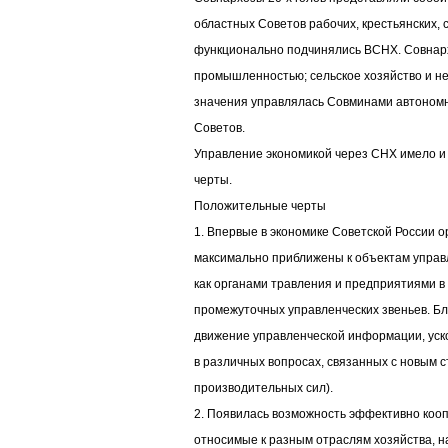
областных Советов рабочих, крестьянских, 
функционально подчинялись ВСНХ. Совнарх
промышленностью; сельское хозяйство и н
значения управлялась Совминами автономн
Советов.
Управление экономикой через СНХ имело 
черты.
Положительные черты
1. Впервые в экономике Советской России 
максимально приближены к объектам упра
как органами травления и предприятиями в
промежуточных управленческих звеньев. Бл
движение управленческой информации, уск
в различных вопросах, связанных с новым
производительных сил).
2. Появилась возможность эффективно коо
относимые к разным отраслям хозяйства, н