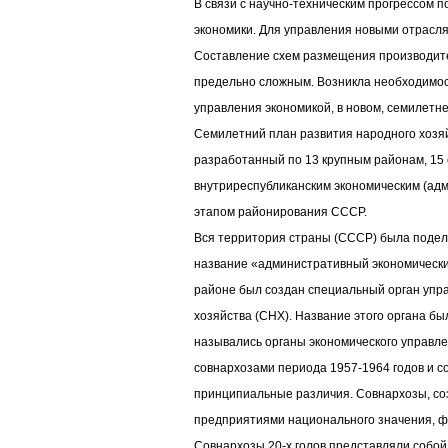
В связи с научно-техническим прогрессом 
экономики. Для управления новыми отрасл
Составление схем размещения производит
предельно сложным. Возникла необходимос
управления экономикой, в новом, семилетн
Семилетний план развития народного хозя
разработанный по 13 крупным районам, 15
внутриреспубликанским экономическим (ад
этапом районирования СССР.
Вся территория страны (СССР) была подел
название «административный экономический 
районе был создан специальный орган упр
хозяйства (СНХ). Название этого органа был
назывались органы экономического управле
совнархозами периода 1957-1964 годов и с
принципиальные различия. Совнархозы, со
предприятиями национального значения, 
Совнархозы 20-х голов представляли собо