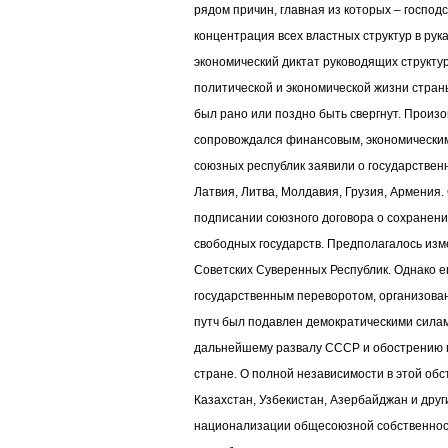
рядом причин, главная из которых – господ
концентрация всех властных структур в рук
экономический диктат руководящих структ
политической и экономической жизни страны
был рано или поздно быть свергнут. Произ
сопровождался финансовым, экономическим
союзных республик заявили о государствен
Латвия, Литва, Молдавия, Грузия, Армения. 
подписании союзного договора о сохранен
свободных государств. Предполагалось из
Советских Суверенных Республик. Однако е
государственным переворотом, организован
путч был подавлен демократическими силам
дальнейшему развалу СССР и обострению п
стране. О полной независимости в этой обс
Казахстан, Узбекистан, Азербайджан и друг
национализации общесоюзной собственнос