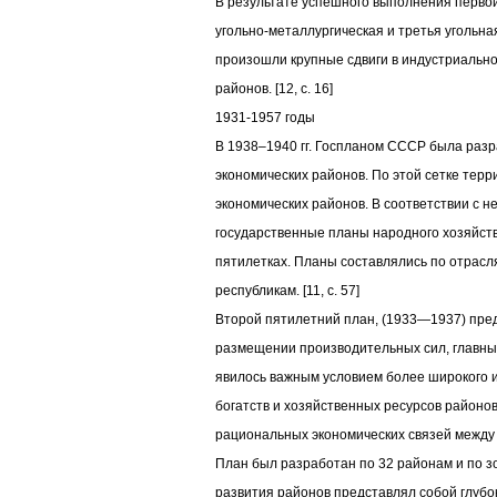
В результате успешного выполнения перво
угольно-металлургическая и третья угольна
произошли крупные сдвиги в индустриальн
районов. [12, c. 16]
1931-1957 годы
В 1938–1940 гг. Госпланом СССР была разр
экономических районов. По этой сетке тер
экономических районов. В соответствии с н
государственные планы народного хозяйств
пятилетках. Планы составлялись по отрасл
республикам. [11, c. 57]
Второй пятилетний план, (1933—1937) пре
размещении производительных сил, главным
явилось важным условием более широкого 
богатств и хозяйственных ресурсов районо
рациональных экономических связей между
План был разработан по 32 районам и по зо
развития районов представлял собой глубо