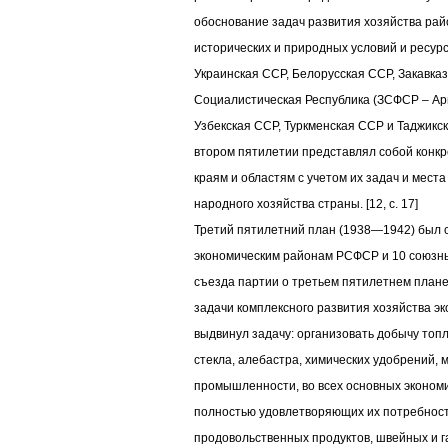
обоснование задач развития хозяйства рай
исторических и природных условий и ресур
Украинская ССР, Белорусская ССР, Закавка
Социалистическая Республика (ЗСФСР – Ар
Узбекская ССР, Туркменская ССР и Таджикс
втором пятилетии представлял собой конк
краям и областям с учетом их задач и мест
народного хозяйства страны. [12, c. 17]
Третий пятилетний план (1938—1942) был 
экономическим районам РСФСР и 10 союзны
съезда партии о третьем пятилетнем план
задачи комплексного развития хозяйства э
выдвинул задачу: организовать добычу топ
стекла, алебастра, химических удобрений, 
промышленности, во всех основных экономи
полностью удовлетворяющих их потребности
продовольственных продуктов, швейных и 