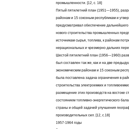
промышленности. [12, c. 18]
Пятый пятилетний план (1951—1955), разр
районам и 15 союзным республикам и утве
предусматривал обеспечение дальнейшего
нового строительства промышленных предп
источникам сырья, топлива, к районам пот
нерациональных и чрезмерно дальних пере
Шестой пятилетний план (1956—1960) раз
был составлен так же, как и на две предыд
экономическим районам и 15 союзным респ
была поставлена задача ограничения в рай
строительства электроемких и топливоемк
размещение этих производств на востоке 
состоянием топливно-энергетического бала
страны и общей задачей улучшения геогра
производительных сил. [12, c.18]
1957-1964 годы