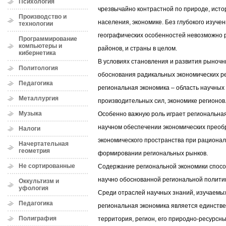
Психология
чрезвычайно контрастной по природе, ист
Производство и
населения, экономике. Без глубокого изуче
технологии
географических особенностей невозможно 
Программирование
компьютеры и
районов, и страны в целом.
кибернетика
В условиях становления и развития рыноч
Политология
обоснования радикальных экономических р
Педагогика
региональная экономика – область научных
Металлургия
производительных сил, экономике регионов
Музыка
Особенно важную роль играет региональная
научном обеспечении экономических преоб
Налоги
экономического пространства при рациона
Начертательная
геометрия
формировании региональных рынков.
Не сортированные
Содержание региональной экономики спосо
научно обоснованной региональной политик
Оккультизм и
уфология
Среди отраслей научных знаний, изучаемых 
Педагогика
региональная экономика является единстве
Полиграфия
территория, регион, его природно-ресурсн