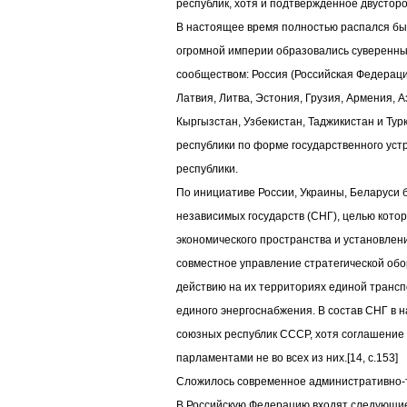
республик, хотя и подтвержденное двусто
В настоящее время полностью распался бы
огромной империи образовались суверенны
сообществом: Россия (Российская Федераци
Латвия, Литва, Эстония, Грузия, Армения, 
Кыргызстан, Узбекистан, Таджикистан и Турк
республики по форме государственного уст
республики.
По инициативе России, Украины, Беларуси
независимых государств (СНГ), целью кото
экономического пространства и установлен
совместное управление стратегической обо
действию на их территориях единой трансп
единого энергоснабжения. В состав СНГ в 
союзных республик СССР, хотя соглашение
парламентами не во всех из них.[14, c.153]
Сложилось современное административно-
В Российскую Федерацию входят следующие