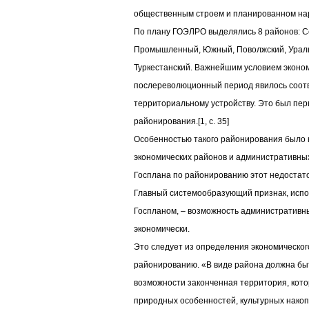
общественным строем и планированном народ
По плану ГОЭЛРО выделялись 8 районов: С
Промышленный, Южный, Поволжский, Уральс
Туркестанский. Важнейшим условием эконо
послереволюционный период явилось соотв
территориальному устройству. Это был пер
районирования.[1, c. 35]
Особенностью такого районирования было 
экономических районов и административны
Госплана по районированию этот недостато
Главный системообразующий признак, исп
Госпланом, – возможность административн
экономически.
Это следует из определения экономическо
районированию. «В виде района должна бы
возможности законченная территория, кото
природных особенностей, культурных нако