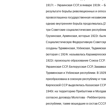
1917г. – Украинская ССР, в январе 1919г. – 
результате борьбы революционных и оппоз
провозглашена государственная независим
однако внутренняя борьба продолжалась.[2, 
три Советские социалистические республик
Грузинская, Армянская, которые 1922г. был
Социалистическую Федеративную Советскую
созданы Туркменская, Узбекская, Таджикская
(которая с 1924г. называлась Каракиргизск
1922г. произошло образование Союза ССР.
Украинская ССР, Белорусская ССР, Закавказ
Туркменская и Узбекская республики. В 192
преобразована в союзную республику и тоже
Киргизской ССР выделилась Казахская ССР 
1940г. на территорию Прибалтики и Молдав
согласно договору Молотова - Риббентроп
республики, также вошедшие в состав СССР