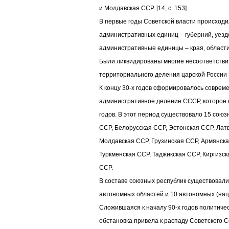
и Молдавская ССР. [14, c. 153]
В первые годы Советской власти происходи
административных единиц – губерний, уезд
административные единицы – края, области
Были ликвидированы многие несоответстви
территориального деления царской России 
К концу 30-х годов сформировалось соврем
административное деление СССР, которое 
годов. В этот период существовало 15 союз
ССР, Белорусская ССР, Эстонская ССР, Лат
Молдавская ССР, Грузинская ССР, Армянск
Туркменская ССР, Таджикская ССР, Киргизск
ССР.
В составе союзных республик существовали
автономных областей и 10 автономных (нац
Сложившаяся к началу 90-х годов политиче
обстановка привела к распаду Советского 