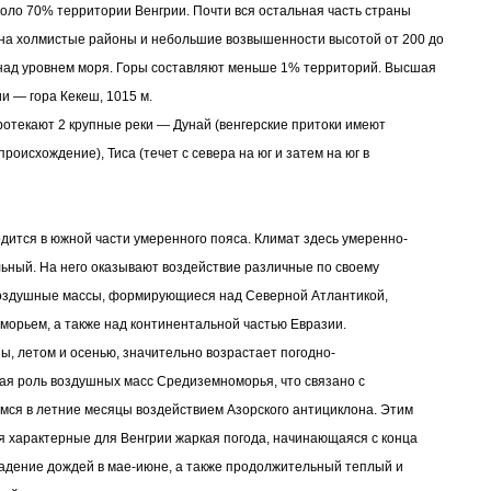
оло 70% территории Венгрии. Почти вся остальная часть страны
на холмистые районы и небольшие возвышенности высотой от 200 до
над уровнем моря. Горы составляют меньше 1% территорий. Высшая
ии — гора Кекеш, 1015 м.
ротекают 2 крупные реки — Дунай (венгерские притоки имеют
роисхождение), Тиса (течет с севера на юг и затем на юг в
дится в южной части умеренного пояса. Климат здесь умеренно-
ьный. На него оказывают воздействие различные по своему
воздушные массы, формирующиеся над Северной Атлантикой,
орьем, а также над континентальной частью Евразии.
ны, летом и осенью, значительно возрастает погодно-
ая роль воздушных масс Средиземноморья, что связано с
ся в летние месяцы воздействием Азорского антициклона. Этим
 характерные для Венгрии жаркая погода, начинающаяся с конца
адение дождей в мае-июне, а также продолжительный теплый и