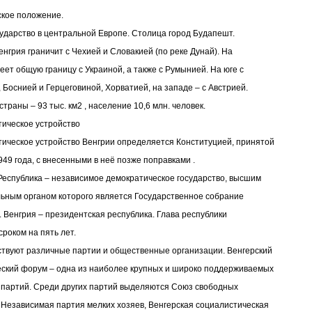
кое положение.
сударство в центральной Европе. Столица город Будапешт.
енгрия граничит с Чехией и Словакией (по реке Дунай). На
меет общую границу с Украиной, а также с Румынией. На юге с
 Боснией и Герцеговиной, Хорватией, на западе – с Австрией.
траны – 93 тыс. км2 , население 10,6 млн. человек.
ическое устройство
ическое устройство Венгрии определяется Конституцией, принятой
949 года, с внесенными в неё позже поправками .
Республика – независимое демократическое государство, высшим
ьным органом которого является Государственное собрание
. Венгрия – президентская республика. Глава республики
сроком на пять лет.
ствуют различные партии и общественные организации. Венгерский
ский форум – одна из наиболее крупных и широко поддерживаемых
партий. Среди других партий выделяются Союз свободных
 Независимая партия мелких хозяев, Венгерская социалистическая