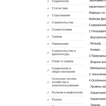
Экономико-г
Социология
характерист
Статистика
Реферат по
Страхование
Каблова Де
Строительство
Содержание
Схемотехника
1.Геогра
Туризм
. Внутри
. Рель
Управление
. Клим
Строительство и
архитектура
2.Приро
Спорт и туризм
. Водны
. Минер
Социология и
обществознание
3. Насе
Сельское лесное
4.Особе
хозяйство и
землепользование
. Уровень
Религия и мифология
. Характ
. Характе
Разное
. Тури