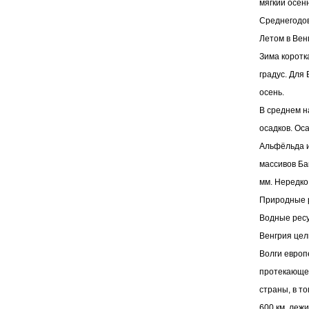
мягкий осен
Среднегодов
Летом в Вен
Зима коротк
градус. Для
осень.
В среднем н
осадков. Ос
Альфёльда и
массивов Ба
мм. Нередко
Природные 
Водные рес
Венгрия цел
Волги европ
протекающег
страны, в то
600 км. лежи