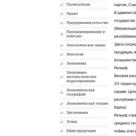
Политология
партия, Сою
В администр
Право
государства
Предпринимательство
(Мишкольцем
Программирование и
комп-ры
республикан
Здесь сосре
Экологическое право
продукции, 
Экология
большинство
Экономика
Рельеф.
Экономико-
Венгрия рас
математическое
моделирование
2/3 террито
Экономическая
горами. Цеп
география
республики 
Экономическая теория
Карпат.
Эргономика
Рельеф стр
Этика
среднего те
Юриспруденция
поймы этих 