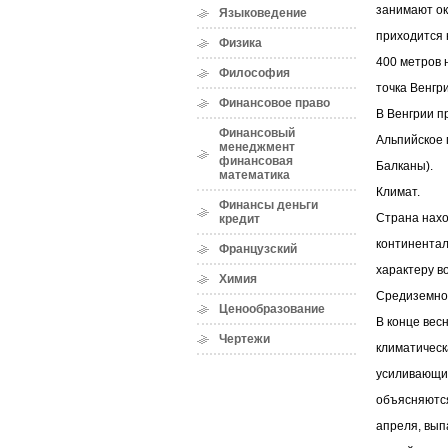
занимают ок
Языковедение
приходится 
Физика
400 метров 
Философия
точка Венгр
Финансовое право
В Венгрии п
Финансовый
Альпийское п
менеджмент
финансовая
Балканы).
математика
Климат.
Финансы деньги
Страна нахо
кредит
континентал
Французский
характеру 
Химия
Средиземном
Ценообразование
В конце вес
Чертежи
климатическ
усиливающим
объясняются
апреля, вып