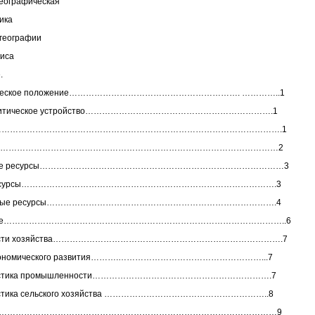
еографическая
ика
 географии
ниса
.
фическое положение……………………………………………………. …………..1
политическое устройство………………………………………………………….1
еф…………………………………………………………………………………………….1
ат……………………………………………………………………………………………2
дные ресурсы……………………………………………………………………………3
е ресурсы……………………………………………………………………………….3
альные ресурсы……………………………………………………………………….4
ление………………………………………………………………………………………..6
нности хозяйства……………………………………………………………………….7
 экономического развития……….……………………………………………...7
еристика промышленности……………………………………………………….7
ристика сельского хозяйства …………………………………………………..8
зм……………………………………………………………………………………………9