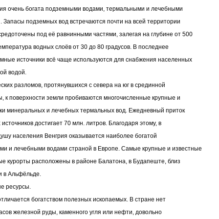
ия очень богата подземными водами, термальными и лечебными
. Запасы подземных вод встречаются почти на всей территории
средоточены под её равнинными частями, залегая на глубине от 500
Температура водных слоёв от 30 до 80 градусов. В последнее
мные источники всё чаще используются для снабжения населенных
ой водой.
еских разломов, протянувшихся с севера на юг в срединной
ы, к поверхности земли пробиваются многочисленные крупные и
ки минеральных и лечебных термальных вод. Ежедневный приток
 источников достигает 70 млн. литров. Благодаря этому, в
душу населения Венгрия оказывается наиболее богатой
и и лечебными водами страной в Европе. Самые крупные и известные
е курорты расположены в районе Балатона, в Будапеште, близ
 в Альфёльде.
е ресурсы.
отличается богатством полезных ископаемых. В стране нет
асов железной руды, каменного угля или нефти, довольно