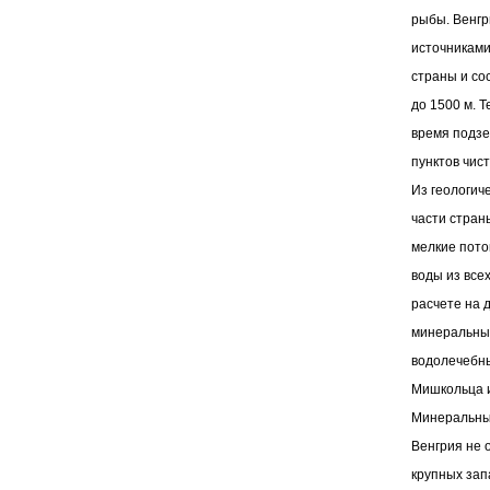
рыбы. Венгр
источниками
страны и со
до 1500 м. 
время подзе
пунктов чист
Из геологич
части стран
мелкие пото
воды из всех
расчете на 
минеральным
водолечебны
Мишкольца и
Минеральны
Венгрия не 
крупных зап