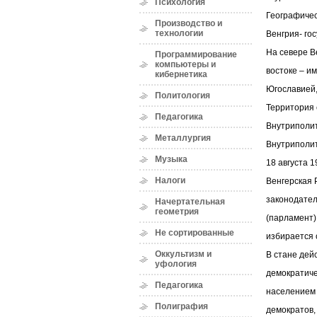
Психология
Географичес
Производство и
технологии
Венгрия- го
На севере В
Программирование
компьютеры и
востоке – и
кибернетика
Югославией,
Политология
Территория с
Педагогика
Внутриполит
Металлургия
Внутриполит
Музыка
18 августа 1
Налоги
Венгерская 
законодател
Начертательная
геометрия
(парламент)
Не сортированные
избирается 
Оккультизм и
В стане дей
уфология
демократиче
Педагогика
населением 
Полиграфия
демократов,