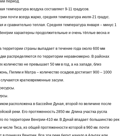
ний период.
ая температура воздуха составляет 9-11 градусов.
грии почти всегда жарко, средняя температура июля-21 градус.
ая и сравнительно теплая. Средняя температура января – минус 1
 Венгрии характерны продолжительные и очень тёплые весна и
а территории страны выпадает в течение года около 600 мм
адки распределяются по территории неравномерно. В районах
х количество не превышает 50 мм в год, а на западе, близ
конь, Пилим и Матра – количество осадков достигает 900 – 1000
 случаются кратковременные засухи.
ресурсы.
урсы.
иком расположена в бассейне Дуная, второй по величине после
ейской реки. Его протяженность 2850 км. Длина участка русла
о по территории Венгрии-410 км. В Дунай впадает большинство рек
м числе Тиса, из общей протяженности которой в 960 км. почти
т в границах Венгрии. Все эти реки берут начало в Альпах или