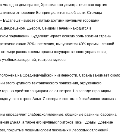
з молодых демократов, Христианско-демократическая партия.
ативном отношении Венгрия делится на области. Столица
 – Будапешт - вместе с пятью другими крупными городами
, Дебреценом, Дьером, Сеидом, Печем) находится в
ском подчинении. Будапешт играет особую роль в жизни страны.
доточено около 20% населения, выпускается 40% промышленной
в столице расположены органы государственного управления,
 учебных заведений, театров, музеев.
положена на Среднедунайской низменности. Страна занимает около
рии этого крупного тектонического понижения, окруженного
и горных хребтов защищают ее от ветров. На западе к границам
подступают отроги Альп. С севера и востока её окаймляют массивы
аны определяет слабовсхолмленные, обширные равнины бассейна
чения Дуная, а также его крупных притоков Тисы , Дравы. Древние
рек, покрытые мощным слоем песчаных и лёссовых отложений,