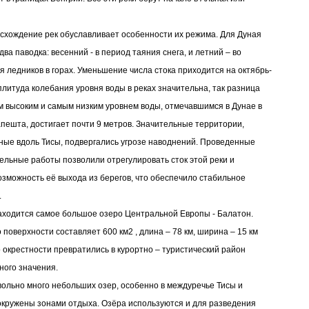
схождение рек обуславливает особенности их режима. Для Дуная
ва паводка: весенний - в период таяния снега, и летний – во
я ледников в горах. Уменьшение числа стока приходится на октябрь-
плитуда колебания уровня воды в реках значительна, так разница
 высоким и самым низким уровнем воды, отмечавшимся в Дунае в
пешта, достигает почти 9 метров. Значительные территории,
ые вдоль Тисы, подвергались угрозе наводнений. Проведенные
ельные работы позволили отрегулировать сток этой реки и
озможность её выхода из берегов, что обеспечило стабильное
.
аходится самое большое озеро Центральной Европы - Балатон.
 поверхности составляет 600 км2 , длина – 78 км, ширина – 15 км
го окрестности превратились в курортно – туристический район
ого значения.
вольно много небольших озер, особенно в междуречье Тисы и
окружены зонами отдыха. Озёра используются и для разведения