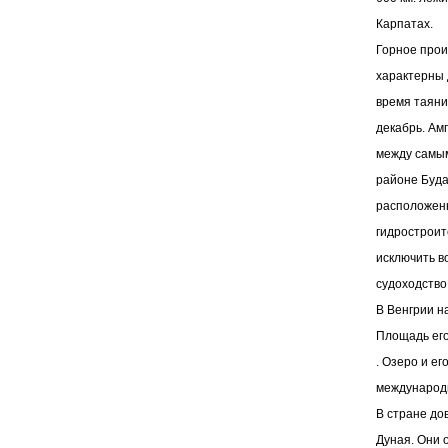
Карпатах.
Горное прои
характерны д
время таяни
декабрь. Ам
между самым
районе Буда
расположенн
гидростроит
исключить в
судоходство
В Венгрии н
Площадь его
. Озеро и е
международн
В стране до
Дуная. Они 