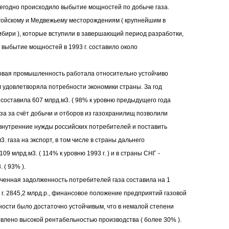
егодно происходило выбытие мощностей по добыче газа.
нгойскому и Медвежьему месторождениям ( крупнейшим в
бири ), которые вступили в завершающий период разработки,
 выбытие мощностей в 1993 г. составило около
азовая промышленность работала относительно устойчиво
м удовлетворяла потребности экономики страны. За год
 составила 607 млрд.м3. ( 98% к уровню предыдущего года
газа за счёт добычи и отборов из газохранилищ позволили
внутренние нужды российских потребителей и поставить
3. газа на экспорт, в том числе в страны дальнего
109 млрд.м3. ( 114% к уровню 1993 г. ) и в страны СНГ -
. ( 93% ).
ченная задолженность потребителей газа составила на 1
 г. 2845,2 млрд.р., финансовое положение предприятий газовой
сти было достаточно устойчивым, что в немалой степени
влено высокой рентабельностью производства ( более 30% ).