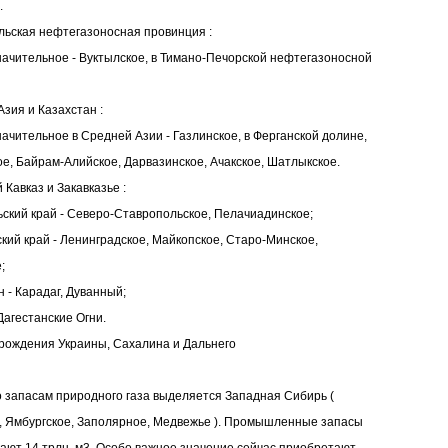
.
ральская нефтегазоносная провинция :
ачительное - Вуктылское, в Тимано-Печорской нефтегазоносной
 Азия и Казахстан :
ачительное в Средней Азии - Газлинское, в Ферганской долине,
е, Байрам-Алийское, Дарвазинское, Ачакское, Шатлыкское.
 Кавказ и Закавказье :
ьский край - Северо-Ставропольское, Пелачиадинское;
ский край - Ленинградское, Майкопское, Старо-Минское,
;
 - Карадаг, Дуванный;
 Дагестанские Огни.
рождения Украины, Сахалина и Дальнего
 запасам природного газа выделяется Западная Сибирь (
, Ямбургское, Заполярное, Медвежье ). Промышленные запасы