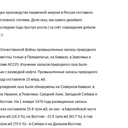
бщее производство первичной энергии в России составило
условного топлива. Доля газа, как самого дешёвого
последние годы быстро росла ( за счёт сокращения добычи
 ).
 Отечественной Войны промышленные запасы природного
вестны только в Прикарпатье, на Кавказе, в Заволжье и
Коми АССР). Изучение запасов природного газа было
ько с разведкой нефти. Промышленные запасы природного
году составляли 15 млрд. м3.
рождения газа были обнаружены на Северном Кавказе, в
 на Украине, в Поволжье, Средней Азии, Западной Сибири и
Востоке. На 1 января 1976 года разведанные запасы
аза составляли 25.8 трлн.м3, из них - в Европейской части
рлн.м3 (16.3 %), на Востоке - 21.6 трлн.м3 (83.7 %), в том
 трлн.м3 (70.5 %) - в Сибири и на Дальнем Востоке,