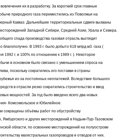
вовлечения их в разработку. За короткий срок главные
обыче природного газа переместились из Поволжья на
верный Кавказ. Дальнейшие территориальные сдвиги вызваны
есторождений Западной Сибири, Средней Азии, Урала и Севера.
общего спада производства газовая отрасль выглядит
 благополучно. В 1993 г. было добыто 618 млрд.м3. газа (
я 1992 г. и 100% по отношению к 1989 г. ). Некоторое
бычи в основном было связано с уменьшением спроса на
лива, поскольку сократились его поставки в страны
рубежья из-за постоянных неплатежей. Вследствие большого
средств в отрасли резко сократились строительство и ввод
новых мощностей. За год было введено всего два новых
ния- Комсомольское и Юбилейное.
ыли сокращены объёмы работ по обустройству
о, Ямбургского и других месторождений в Надым-Пур-Тазовском
нской области, по освоению месторождений на полуострове
роительству магистральных газопроводов и отводов от них.