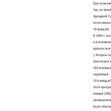
При этом еж
Так, по Уре
Западной Си
естественно
18 млрд.м3.
В 1994 г. г
и в основно
добыча газа
). Ресурсы 
обеспечить 
183,8 млрд.м
зарубежья - 
74,8 млрд.м3
Хотя просро
января 1995
промышленно
было обусло