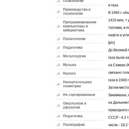
Психология
и газа.
Производство и
В 1994 г. о
технологии
1410 млн. т 
Программирование
компьютеры и
топлива, в 
кибернетика
нефти и угля
Политология
[pic]
Педагогика
До Великой
Металлургия
газа были из
Музыка
на Севере (
связано тол
Налоги
газа в 1940 
Начертательная
геометрия
Затем место
Не сортированные
Закавказье,
на Дальнем 
Оккультизм и
уфология
природного г
Педагогика
СССР - 4.2 т
Полиграфия
числе - 18.2