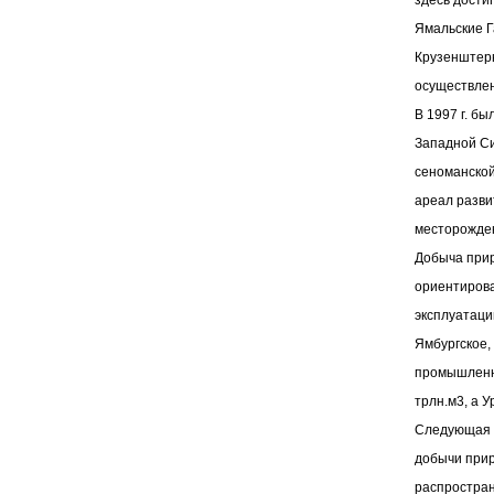
здесь дости
Ямальские Г
Крузенштерн
осуществлен
В 1997 г. б
Западной Си
сеноманско
ареал разви
месторожден
Добыча прир
ориентирова
эксплуатаци
Ямбургское,
промышленны
трлн.м3, а У
Следующая 
добычи прир
распростран