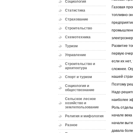
Социология
Газовая про
Статистика
топливно-эн
Страхование
предприятия
Строительство
промышленно
Схемотехника
электроэнерг
Развитие то
Туризм
первую очер
Управление
если их нет
Строительство и
архитектура
сложнее. Ог
нашей стран
Спорт и туризм
Поэтому реш
Социология и
обществознание
Надо решить
Сельское лесное
наиболее э
хозяйство и
землепользование
Роль отдель
начале века
Религия и мифология
начали выте
Разное
давала боле