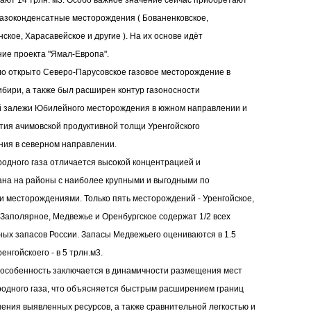
гают 14 трлн. м3. Особо важное значение сейчас приобретают
азоконденсатные месторождения ( Бованенковское,
ское, Харасавейское и другие ). На их основе идёт
ие проекта "Ямал-Европа".
ыло открыто Северо-Парусовское газовое месторождение в
бири, а также был расширен контур газоносности
й залежи Юбилейного месторождения в южном направлении и
тия ачимовской продуктивной толщи Уренгойского
ия в северном направлении.
одного газа отличается высокой концентрацией и
на на районы с наиболее крупными и выгодными по
и месторождениями. Только пять месторождений - Уренгойское,
 Заполярное, Медвежье и Оренбургское содержат 1/2 всех
х запасов России. Запасы Медвежьего оцениваются в 1.5
ренгойскоего - в 5 трлн.м3.
особенность заключается в динамичности размещения мест
одного газа, что объясняется быстрым расширением границ
ения выявленных ресурсов, а также сравнительной легкостью и