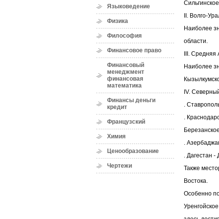
Сильгинское
Языковедение
II. Волго-У
Физика
Наиболее зн
Философия
области.
Финансовое право
III. Средняя
Финансовый
Наиболее зн
менеджмент
финансовая
Кызылкумско
математика
IV. Северный
Финансы деньги
. Ставропол
кредит
. Краснодар
Французский
Березанское
Химия
. Азербаджан
Ценообразование
. Дагестан -
Чертежи
Также место
Востока.
Особенно по
Уренгойское