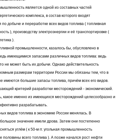
мышленность является одной из составных частей
ергетического комплекса, в состав которого входят
 по добыче и переработке всех видов топлива ( топливная
сть ), производству электроэнергии и её транспортировке (
етика ).
пливной промышленности, казалось бы, обусловлено в
едь имеющимися запасами различных видов топлива: ведь
, то не может быть их добычи. Однако действительность
ромным размерам территории России мы обязаны тем, что в
е имеются большие запасы топлива, причём всех его видов.
ающий критерий разработки месторождений - экономический.
, какое именно из имеющихся месторождений целесообразно и
ффективно разрабатывать.
ных видов топлива в экономике России менялась. В
 большое значение имели дрова. Затем они постепенно
сняться углём ( к 50-м гг. угольная промышленность
е половины всего топлива ). А позже начался рост нефти