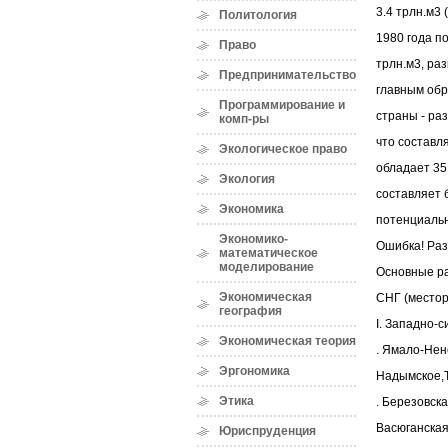
3.4 трлн.м3 
Политология
1980 года п
Право
трлн.м3, ра
Предпринимательство
главным обр
Программирование и
страны - ра
комп-ры
что составл
Экологическое право
обладает 35
Экология
составляет 
Экономика
потенциальны
Экономико-
Ошибка! Раз
математическое
моделирование
Основные ра
Экономическая
СНГ (местор
география
I. Западно-
Экономическая теория
. Ямало-Нен
Эргономика
Надымское,Т
Этика
. Березовск
Васюганская
Юриспруденция