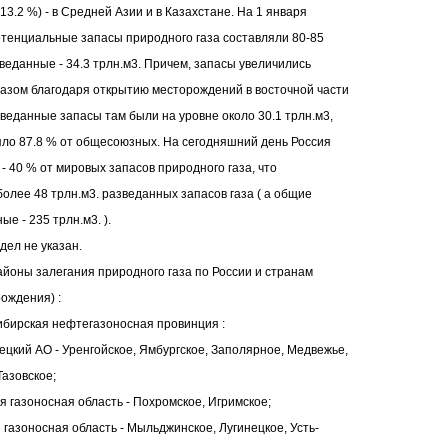
(13.2 %) - в Средней Азии и в Казахстане. На 1 января
отенциальные запасы природного газа составляли 80-85
зведанные - 34.3 трлн.м3. Причем, запасы увеличились
азом благодаря открытию месторождений в восточной части
зведанные запасы там были на уровне около 30.1 трлн.м3,
яло 87.8 % от общесоюзных. На сегодняшний день Россия
 - 40 % от мировых запасов природного газа, что
более 48 трлн.м3. разведанных запасов газа ( а общие
е - 235 трлн.м3. ).
дел не указан.
йоны залегания природного газа по России и странам
ождения) :
сибирская нефтегазоносная провинция :
ецкий АО - Уренгойское, Ямбургское, Заполярное, Медвежье,
азовское;
ая газоносная область - Похромское, Игримское;
 газоносная область - Мыльджинское, Лугинецкое, Усть-