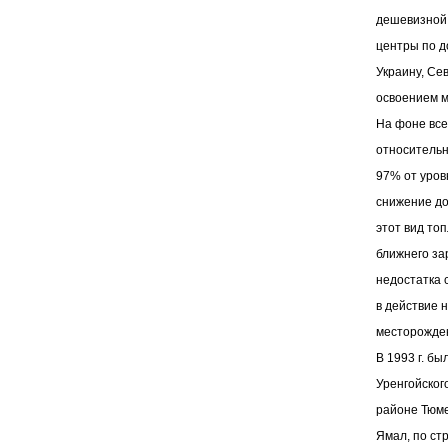
дешевизной 
центры по д
Украину, Се
освоением м
На фоне все
относительно
97% от уровн
снижение до
этот вид топ
ближнего за
недостатка 
в действие 
месторожде
В 1993 г. б
Уренгойског
районе Тюме
Ямал, по ст