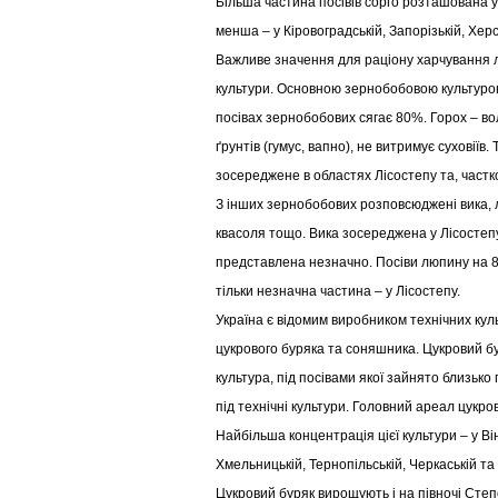
Більша частина посівів сорго розташована у
менша – у Кіровоградській, Запорізькій, Хер
Важливе значення для раціону харчування 
культури. Основною зернобобовою культурою 
посівах зернобобових сягає 80%. Горох – в
ґрунтів (гумус, вапно), не витримує суховіїв
зосереджене в областях Лісостепу та, частко
З інших зернобобових розповсюджені вика, 
квасоля тощо. Вика зосереджена у Лісостепу
представлена незначно. Посіви люпину на 85
тільки незначна частина – у Лісостепу.
Україна є відомим виробником технічних кул
цукрового буряка та соняшника. Цукровий бу
культура, під посівами якої зайнято близьк
під технічні культури. Головний ареал цукров
Найбільша концентрація цієї культури – у Ві
Хмельницькій, Тернопільській, Черкаській та
Цукровий буряк вирощують і на півночі Степо