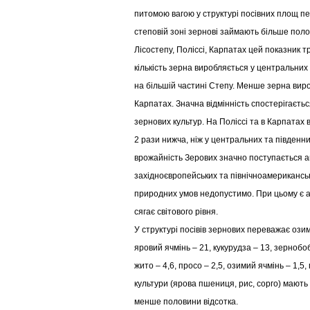
питомою вагою у структурі посівних площ пе
степовій зоні зернові займають більше поло
Лісостепу, Поліссі, Карпатах цей показник 
кількість зерна виробляється у центральних 
на більшій частині Степу. Менше зерна виро
Карпатах. Значна відмінність спостерігаєть
зернових культур. На Поліссі та в Карпатах 
2 рази нижча, ніж у центральних та південн
врожайність Зерових значно поступається 
західноєвропейських та північноамериканськ
природних умов недопустимо. При цьому є 
сягає світового рівня.
У структурі посівів зернових переважає оз
яровий ячмінь – 21, кукурудза – 13, зернобоб
жито – 4,6, просо – 2,5, озимий ячмінь – 1,5, 
культури (ярова пшениця, рис, сорго) мають
менше половини відсотка.