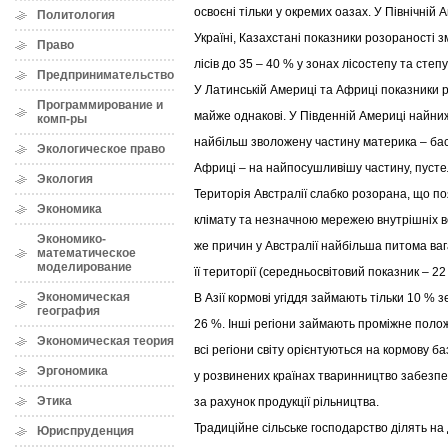
освоєні тільки у окремих оазах. У Північній Ам
Политология
Україні, Казахстані показники розораності з
Право
лісів до 35 – 40 % у зонах лісостепу та степу
Предпринимательство
У Латинській Америці та Африці показники 
Программирование и
майже однакові. У Південній Америці найни
комп-ры
найбільш зволожену частину материка – бас
Экологическое право
Африці – на найпосушливішу частину, пуст
Экология
Територія Австралії слабко розорана, що п
Экономика
клімату та незначною мережею внутрішніх вод
Экономико-
же причин у Австралії найбільша питома ваг
математическое
моделирование
її території (середньосвітовий показник – 22
Экономическая
В Азії кормові угіддя займають тільки 10 % з
география
26 %. Інші регіони займають проміжне полож
Экономическая теория
всі регіони світу орієнтуються на кормову б
Эргономика
у розвинених країнах тваринництво забезпе
Этика
за рахунок продукції рільництва.
Традиційне сільське господарство ділять на д
Юриспруденция