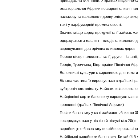
припадає на Філіппіни. У країнах південно-сх
екваторіальної Африки поширені оливні пал
пальмову та пальмово-ядрову олію, що викор
так і у парфумерній промисловості.
Значне місце серед продукції олії займає ма
одержується з маслин – плодів оливкового д
вирощування довгорічних оливкових дерев –
Перше місце належить Італії, друге – Іспанії
Греція, Туреччина, Кіпр, країни Північної Аф
Волокнисті культури є сировиною для тексти
Більша частина їх вирощується в країнах і р
субтропічного клімату. Найважливішою воло
Найцінніші сорти бавовнику вирощуються в
зрошенні (країнах Північної Африки).
Посіви бавовнику у світі займають близько 3
зосереджуються у північній півкулі між 20( п. 
виробництво бавовнику постійно зростає і ся
Найбільші виробники бавовнику: Китай (4,5 м