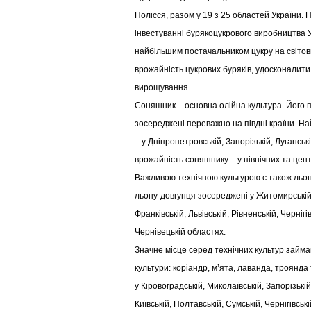
Полісся, разом у 19 з 25 областей України.
інвестуванні бурякоцукрового виробництва У
найбільшим постачальником цукру на світов
врожайність цукрових буряків, удосконалити
вирощування.
Соняшник – основна олійна культура. Його п
зосереджені переважно на півдні країни. Н
– у Дніпропетровській, Запорізькій, Лугансь
врожайність соняшнику – у північних та цен
Важливою технічною культурою є також льон
льону-довгунця зосереджені у Житомирській, 
Франківській, Львівській, Рівненській, Чернігі
Чернівецькій областях.
Значне місце серед технічних культур займ
культури: коріандр, м’ята, лаванда, троянда
у Кіровоградській, Миколаївській, Запорізькій
Київській, Полтавській, Сумській, Чернігівськ