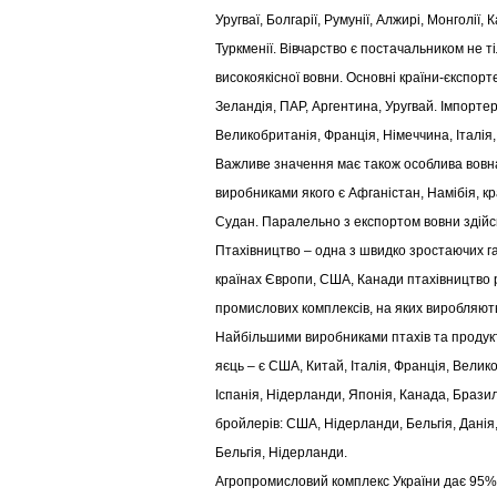
Уругваї, Болгарії, Румунії, Алжирі, Монголії, 
Туркменії. Вівчарство є постачальником не ті
високоякісної вовни. Основні країни-єкспорт
Зеландія, ПАР, Аргентина, Уругвай. Імпортер
Великобританія, Франція, Німеччина, Італія
Важливе значення має також особлива вовн
виробниками якого є Афганістан, Намібія, кр
Судан. Паралельно з експортом вовни здій
Птахівництво – одна з швидко зростаючих г
країнах Європи, США, Канади птахівництво р
промислових комплексів, на яких виробляют
Найбільшими виробниками птахів та продукті
яєць – є США, Китай, Італія, Франція, Велико
Іспанія, Нідерланди, Японія, Канада, Брази
бройлерів: США, Нідерланди, Бельгія, Данія
Бельгія, Нідерланди.
Агропромисловий комплекс України дає 95% 