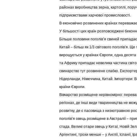
районах виробництва зерна, картоплі, пору
підприємствами харчової промисловості.
В економічно розвинених країнах переважає
У більшості цих країн розповсюджені беконні
Більше половини поголів’я свиней припадає 
Китай – більш як 1/3 світового поголів’я. Ще
вирощується у країнах Європи, одна десята
та Африку припадає невелика частина світов
свинарство тут розвинене слабко. Експортер
Нідерланди, Німеччина, Китай. Імпортери: В
країни Європи.
Вівчарство розміщене нерівномірно: перева
регіонах, де інші види тваринництва не мож
розвитку, де є пасовища з низкотравною ро
поголів’я овець розміщене в Австралії – при
стада. Великі отари овець у Китаї, Новій Зелан
Аргентині, трохи менше – у Англії, Іспанії, Ір