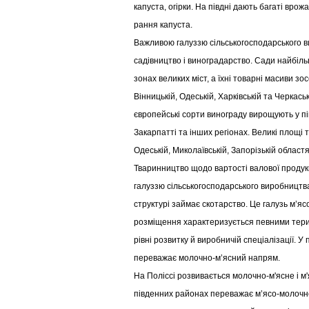
капуста, огірки. На півдні дають багаті врож
рання капуста.
Важливою галуззю сільськогосподарського 
садівництво і виноградарство. Сади найбіл
зонах великих міст, а їхні товарні масиви зо
Вінницькій, Одеській, Харківській та Черкась
європейські сорти винограду вирощують у пі
Закарпатті та інших регіонах. Великі площі 
Одеській, Миколаївській, Запорізькій областя
Тваринництво щодо вартості валової продук
галуззю сільськогосподарського виробництва
структурі займає скотарство. Це галузь м’яс
розміщення характеризується певними тери
рівні розвитку й виробничій спеціалізації. У
переважає молочно-м’ясний напрям.
На Поліссі розвивається молочно-м'ясне і м
південних районах переважає м’ясо-молочн