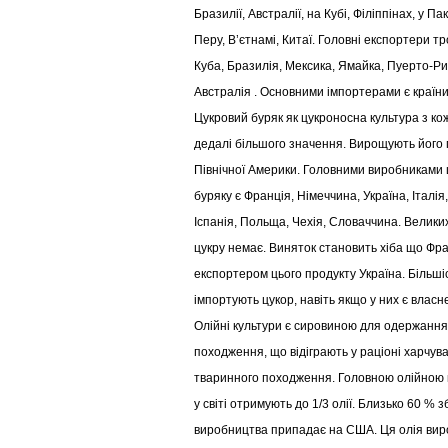
Бразилії, Австралії, на Кубі, Філіппінах, у Па
Перу, В’єтнамі, Китаї. Головні експортери т
Куба, Бразилія, Мексика, Ямайка, Пуерто-Рик
Австралія . Основними імпортерами є країни
Цукровий буряк як цукроносна культура з к
дедалі більшого значення. Вирощують його 
Північної Америки. Головними виробниками 
буряку є Франція, Німеччина, Україна, Італія
Іспанія, Польща, Чехія, Словаччина. Велики
цукру немає. Виняток становить хіба що Фр
експортером цього продукту Україна. Більш
імпортують цукор, навіть якщо у них є влас
Олійні культури є сировиною для одержання
походження, що відіграють у раціоні харчув
тваринного походження. Головною олійною ку
у світі отримують до 1/3 олії. Близько 60 % 
виробництва припадає на США. Ця олія виро