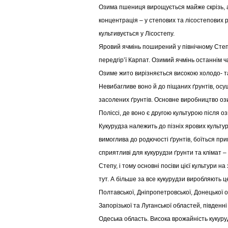
Озима пшениця вирощується майже скрізь, 
концентрація – у степових та лісостепових
культивується у Лісостепу.
Яровий ячмінь поширений у північному Степу
передгір’ї Карпат. Озимий ячмінь останнім ч
Озиме жито вирізняється високою холодо- та
Невибагливе воно й до піщаних ґрунтів, осуш
засолених ґрунтів. Основне виробництво о
Поліссі, де воно є другою культурою після о
Кукурудза належить до пізніх ярових культу
вимоглива до родючості ґрунтів, боїться пр
сприятливі для кукурудзи ґрунти та клімат –
Степу, і тому основні посіви цієї культури н
тут. А більше за все кукурудзи виробляють 
Полтавської, Дніпропетровської, Донецької о
Запорізької та Луганської областей, південн
Одеська область. Висока врожайність кукуруд