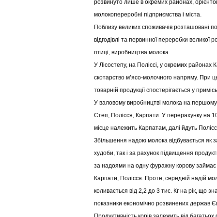
розвинуто лише в окремих районах, орієнто
молокопереробні підприємства і міста.
Поблизу великих споживачів розташовані п
відгодівлі та первинної переробки великої ро
птиці, виробництва молока.
У Лісостепу, на Поліссі, у окремих районах
скотарство м’ясо-молочного напряму. При ц
товарній продукції спостерігається у приміс
У валовому виробництві молока на першому м
Степ, Полісся, Карпати. У перерахунку на 10
місце належить Карпатам, далі йдуть Полісс
Збільшення надою молока відбувається як з
худоби, так і за рахунок підвищення продукт
за надоями на одну фуражну корову займає 
Карпати, Полісся. Проте, середній надій м
коливається від 2,2 до 3 тис. Кг на рік, що з
показники економічно розвинених держав Єв
Продуктивність корів залежить від багатьох 