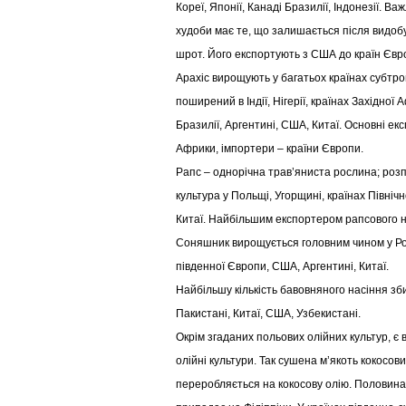
Кореї, Японії, Канаді Бразилії, Індонезії. В
худоби має те, що залишається після видобув
шрот. Його експортують з США до країн Євр
Арахіс вирощують у багатьох країнах субтропі
поширений в Індії, Нігерії, країнах Західної А
Бразилії, Аргентині, США, Китаї. Основні ек
Африки, імпортери – країни Європи.
Рапс – однорічна трав’яниста рослина; роз
культура у Польщі, Угорщині, країнах Північ
Китаї. Найбільшим експортером рапсового на
Соняшник вирощується головним чином у Росі
південної Європи, США, Аргентині, Китаї.
Найбільшу кількість бавовняного насіння зби
Пакистані, Китаї, США, Узбекистані.
Окрім згаданих польових олійних культур, є 
олійні культури. Так сушена м’якоть кокосових
переробляється на кокосову олію. Половина