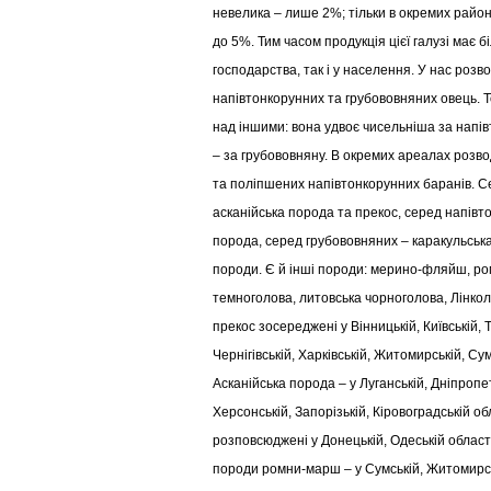
невелика – лише 2%; тільки в окремих район
до 5%. Тим часом продукція цієї галузі має б
господарства, так і у населення. У нас розв
напівтонкорунних та грубововняних овець.
над іншими: вона удвоє чисельніша за напів
– за грубововняну. В окремих ареалах розв
та поліпшених напівтонкорунних баранів. 
асканійська порода та прекос, серед напівт
порода, серед грубововняних – каракульська 
породи. Є й інші породи: мерино-фляйш, ро
темноголова, литовська чорноголова, Лінколь
прекос зосереджені у Вінницькій, Київській, 
Чернігівській, Харківській, Житомирській, Су
Асканійська порода – у Луганській, Дніпропе
Херсонській, Запорізькій, Кіровоградській о
розповсюджені у Донецькій, Одеській областя
породи ромни-марш – у Сумській, Житомирськ