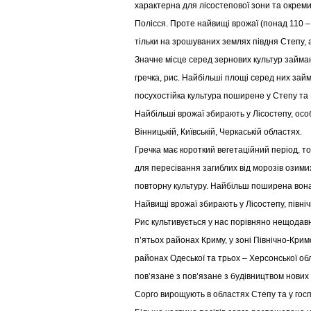
характерна для лісостепової зони та окреми
Полісся. Проте найвищі врожаї (понад 110 –
тільки на зрошуваних землях півдня Степу, ал
Значне місце серед зернових культур займаю
гречка, рис. Найбільші площі серед них зай
посухостійка культура поширене у Степу та
Найбільші врожаї збирають у Лісостепу, осо
Вінницькій, Київській, Черкаській областях.
Гречка має короткий вегетаційний період, то
для пересівання загиблих від морозів озимих
повторну культуру. Найбільш поширена вона 
Найвищі врожаї збирають у Лісостепу, півні
Рис культивується у нас порівняно нещодав
п’ятьох районах Криму, у зоні Північно-Кримс
районах Одеської та трьох – Херсонської об
пов’язане з пов’язане з будівництвом нови
Сорго вирощують в областях Степу та у гос