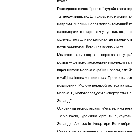
птахів.
Розведення великої рогатої худоби характери
та продуктивністю. Ця галузь має м’ясний, 
напрями. М’ясний напрямок притаманний к
пасовищами, скотарством у пустельних, гірсь
окремих посушливих районах, де вирощують 
потім забивають його біля великих міст.
Молочне тваринництво є, перш за все, у кра
розвитку, де воно зосереджене молоком та
виробниками молока є країни Європи, але йо
в Азії, і на інших континентах. Проте експо
поширення. Молоко переробляється на масло
молоко. Ці молокопродукти експортуються з 
Зеландії.
Основними експортерами м’яса великої рога
– є Монголія, Туреччина, Аргентина, Уругвай
Зеландія, Австралія. Імпортери: Великобрит
Свинарство розвинене у густонаселених райо