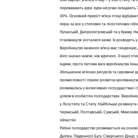
зоні Карпат, а м'яса птиці – у зоні Степу та 
переважають кури: кури-несучки складають 70
30%. Основний приріст м'яса птиці відбуває
перш за все у степових та лісостепових облас
Луганській, Дніпропетровській та у Криму. На
птахівництві зосталися качки. Їх розводять у 
Виробництво качиного м'яса має тенденцію д
його значно нижче, ніж курячого. З іншої пти
індики, проте питома вага виробництва їхньо
Збільшенню м’ясних ресурсів та сировини д
промисловості сприяє розвиток кролівництв
розвивалась у колективних господарствах і
цілком в особистих господарствах. Виробни
у Лісостепу та Степу. Найбільше розвинута ця
Черкаській, Полтавській, Сумській, Миколаївс
областях.
Рибне господарство розвивається на основі
Дніпра, Південного Бугу, Сіверського Дінця, 