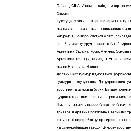
Таїланд, США, М’янма, Італія, а імпортерами 
Європи.
Кукурудза у більшості країн є кормовою куль
країнах вона вживається як продовольче зе
кукурудзи, що виробляється у світі, припад
виробниками кукурудзи також є Китай, Франц
Аргентина, Україна, Росія, Румунія. Основні
Аргентина, Франція, Таїланд, ПАР. Головним
країни Європи та Японія.
До технічних культур відносяться цукроносні,
культури та каучуконоси. До цукроносних ку
тростина та цукровий буряк. Більше полови
цукрової тростини – тропічної трав’янистої 
Цукрову тростину переробляють поблизу пла
тривале зберігання пов’язане з великими 
результаті переробки цукор-сирець транспор
на цукрорафінадні заводи. Цукрову тростин