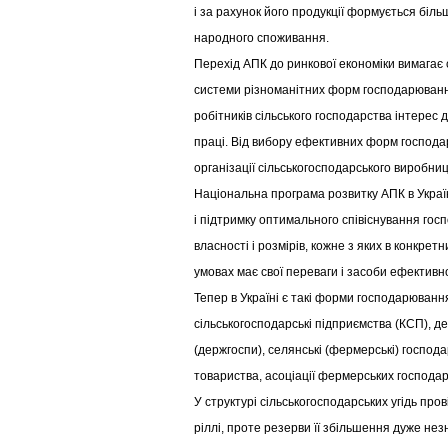
і за рахунок його продукції формується біл
народного споживання.
Перехід АПК до ринкової економіки вимагає
системи різноманітних форм господарювання
робітників сільського господарства інтерес 
праці. Від вибору ефективних форм господа
організації сільськогосподарського виробниц
Національна програма розвитку АПК в Украї
і підтримку оптимального співіснування гос
власності і розмірів, кожне з яких в конкре
умовах має свої переваги і засоби ефективн
Тепер в Україні є такі форми господарювання
сільськогосподарські підприємства (КСП), д
(держгоспи), селянські (фермерські) господа
товариства, асоціації фермерських господар
У структурі сільськогосподарських угідь про
ріллі, проте резерви її збільшення дуже нез