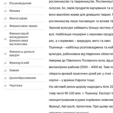
рослинництво та тваринництво. Рослинницт
Языковедение
галуззю, бо, окрім продуктів харчування та
Физика
воно виробляє корми для домашніх тварин. 
Философия
рослинництва лише пасовищне та кочове т
Финансовое право
Зернові культури займають більшу частину 
Финансовый
кулі. Найбільше поширені з зернових продо
менеджмент
финансовая
рис, а з кормових – кукурудза, жито та овес.
математика
Пшениця – найбільш розповсюджена та на
Финансы деньги
культура, районована від південних областе
кредит
Америки до Північного Полярного кола, від р
Французский
високогірних районів (3500 – 4000 м). Таке
Химия
збирати врожай практично цілий рік: у січні –
Ценообразование
серпні – у країнах Європи тощо.
Чертежи
На світовий ринок щороку надходить біля 200
тому числі 90-100 млн. т. Пшениці. Експорт
сконцентрованим в руках порівняно невелико
Франції, Австралії, Аргентини. При цьому ч