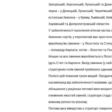
Запорізькій, Херсонській, Луганській та Доне
чорна – у Донецькій, Луганській, Чернігівські
естонська беконна – у Криму, Львівській, Київ
Харківській та Дніпропетровській областях.
У забезпеченості населення м’ясом частка с
беконних сортів, у перспективі має зростат
виробництво свинини – у Лісостепу та Степу, 
– попереду Карпати, потім – Лісостеп та По
більше за все свинини виробляється у Лісост
ідуть Степ та Карпати. Вихід свинини (у забі
структурних голів свиней приблизно одинаків 
Поліссі цей показник трохи вищий. Продукт
насамперед від забезпеченості кормами, що 
збільшення у раціонах питомої ваги концент
племінних якостей свиней, структури стада т
кожному регіоні по-різному.
Питома вага вівчарства у структурі товарно