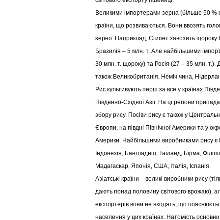
світового експорту пшениці.
Великими імпортерами зерна (більше 50 % с
країни, що розвиваються. Вони ввозять гол
зерно. Наприклад, Єгипет завозить щороку бі
Бразилія – 5 млн. т. Але найбільшими імпор
30 млн. т. щороку) та Росія (27 – 35 млн. т.)
також Великобританія, Неміч чина, Нідерла
Рис культивують перш за все у країнах Півде
Південно-Східної Азії. На ці регіони припад
збору рису. Посіви рису є також у Центральн
Європи, на півдні Північної Америки та у ок
Америки. Найбільшими виробниками рису є Ки
Індонезія, Бангладеш, Таїланд, Бірма, Філіпп
Мадагаскар, Японія, США, Італія, Іспанія.
Азіатські країни – великі виробники рису (тіл
дають понад половину світового врожаю), а
експортерів вони не входять, що пояснюєтьс
населення у цих країнах. Натомість основн