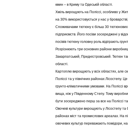
кмин – в Криму та Одеській області.
Хміль вирощують на Поліссі, особливо у Жит
на 30% використовується у нас у броварстві
Споживачами тютюну є більш 30 тютюнових
підприємств. Його посіви зосереджені у від
посівів тютюну головну роль відіграють грун
Розрізнюють три основних райони виробниц
Закарпатський, Придністровський. Тютюн так
області.
Картоплю вирощують у всіх областях, але с
Поліссі та у північних районах Лісостепу. Ц
грунто-кліматичними умовами. На Поліссі вр
вища, ніж у Південному Степу. Тому виробни
бути зосереджено перш за все на Поліссі та 
Овочеві культури вирощують у Лісостепу та С
районах міст та промислових ареалах. На пів
овочевих культур переважають помідори, на 