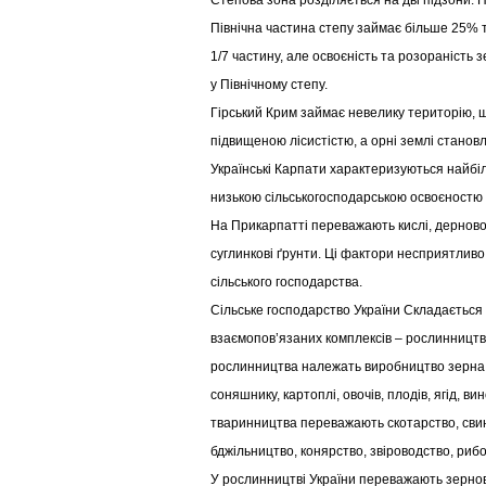
Степова зона розділяється на дві підзони: П
Північна частина степу займає більше 25% т
1/7 частину, але освоєність та розораність 
у Північному степу.
Гірський Крим займає невелику територію, 
підвищеною лісистістю, а орні землі станов
Українські Карпати характеризуються найбі
низькою сільськогосподарською освоєностю
На Прикарпатті переважають кислі, дерново-
суглинкові ґрунти. Ці фактори несприятлив
сільського господарства.
Сільське господарство України Складається 
взаємопов’язаних комплексів – рослинництв
рослинництва належать виробництво зерна, 
соняшнику, картоплі, овочів, плодів, ягід, ви
тваринництва переважають скотарство, свин
бджільництво, конярство, звіроводство, риб
У рослинництві України переважають зернов