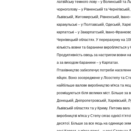
латвійську темного лову – у Волинській та Ль
чорноголову – у Рівненській та Чернігівські
Львівській, Житомирській, Рівненській, Івано-
каракульські – у Полтавській, Одеській, Харк
карпатські – у Закарпатській, Івано-Франковсь
Чернівецькій областях. У перерахунку на 100
кількість вовни та баранини виробляється у 
Продуктивність овець за настригом вовни на
а за виходом баранини – у Карпатах.
Птахівництво забезпечує потреби населення 
яйцях. Воно зосереджене у Лісостепу та Сте
найбільше валове виробництво м'яса та яєць
розміщуються біля великих міст. Більше за в
Донецькій, Дніпропетровській, Харківській, Л
Львівській областях та у Криму. Питома вага
виробництві м'яса у Степу сягає однієї п’ятої,
десятої. Більше за все яєць на одиницю зем