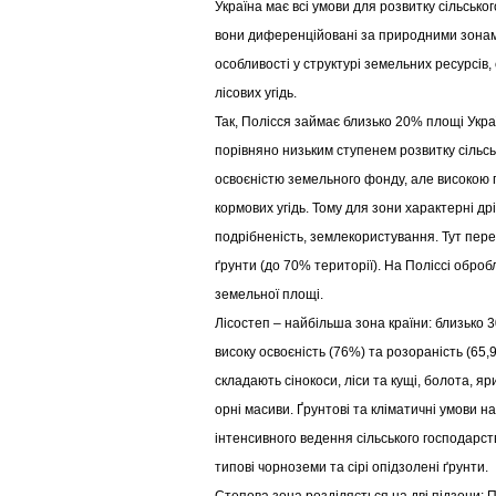
Україна має всі умови для розвитку сільсько
вони диференційовані за природними зонам
особливості у структурі земельних ресурсів,
лісових угідь.
Так, Полісся займає близько 20% площі Украї
порівняно низьким ступенем розвитку сільсь
освоєністю земельного фонду, але високою
кормових угідь. Тому для зони характерні др
подрібненість, землекористування. Тут пер
ґрунти (до 70% території). На Поліссі обро
земельної площі.
Лісостеп – найбільша зона країни: близько
високу освоєність (76%) та розораність (65,
складають сінокоси, ліси та кущі, болота, яр
орні масиви. Ґрунтові та кліматичні умови 
інтенсивного ведення сільського господарст
типові чорноземи та сірі опідзолені ґрунти.