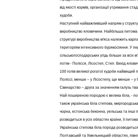
від якості кормів, організації утримання ста
худоби.
Наступний найважливіший напрям у структур
виробництво яловичини. Найбільша питома 
структурі виробництва м'яса належить карп
територіям інтенсивного бурякосіяння. У пе
сільськогосподарських угідь більше за всіх 
потім - Полісся, Лісостеп, Степ. Вихід ялови
100 голів великої рогатої худоби найвищий п
Поліссі, менше – у Лісостепу, ще менше – у 
Свинарство – друга за значенням галузь тва
Най поширеною породою є велика біла, - по
також українська біла степова, миргородська
чорна, естонська беконна, уельська та інші
розводиться в усіх областях країни, її пито
Українська степова біла порода розводиться
Полтавській та Хмельницькій областях, півні