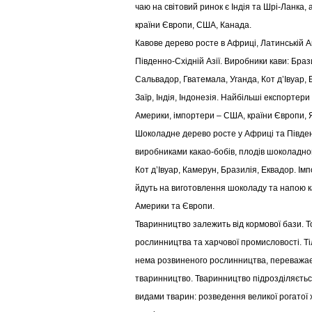
чаю на світовий ринок є Індія та Шрі-Ланка,
країни Європи, США, Канада.
Кавове дерево росте в Африці, Латинській А
Південно-Східній Азії. Виробники кави: Браз
Сальвадор, Гватемала, Уганда, Кот д’Івуар, 
Заїр, Індія, Індонезія. Найбільші експортери
Америки, імпортери – США, країни Європи, 
Шоколадне дерево росте у Африці та Півде
виробниками какао-бобів, плодів шоколадного
Кот д’Івуар, Камерун, Бразилія, Еквадор. Ім
йдуть на виготовлення шоколаду та напою ка
Америки та Європи.
Тваринництво залежить від кормової бази. Т
рослинництва та харчової промисловості. Ті
нема розвиненого рослинництва, переважа
тваринництво. Тваринництво підрозділяєтьс
видами тварин: розведення великої рогатої 