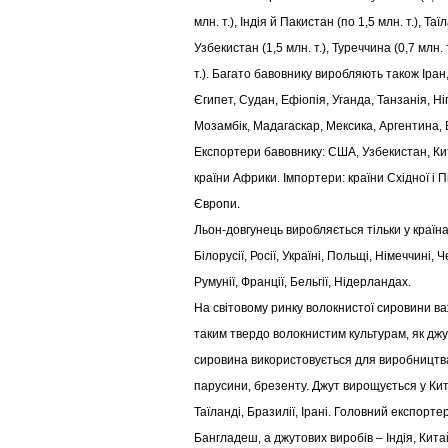
млн. т.), Індія й Пакистан (по 1,5 млн. т.), Таїл
Узбекистан (1,5 млн. т.), Туреччина (0,7 млн. 
т.). Багато бавовнику виробляють також Іран,
Єгипет, Судан, Ефіопія, Уганда, Танзанія, Ні
Мозамбік, Мадагаскар, Мексика, Аргентина, 
Експортери бавовнику: США, Узбекистан, Кит
країни Африки. Імпортери: країни Східної і П
Європи.
Льон-довгунець виробляється тільки у країн
Білорусії, Росії, Україні, Польщі, Німеччині, Ч
Румунії, Франції, Бельгії, Нідерландах.
На світовому ринку волокнистої сировини в
таким твердо волокнистим культурам, як джут
сировина використовується для виробництва
парусини, брезенту. Джут вирощується у Кита
Таїланді, Бразилії, Ірані. Головний експорт
Бангладеш, а джутових виробів – Індія, Кита