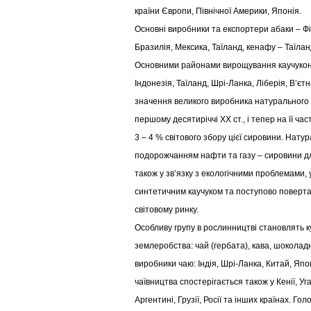
країни Європи, Північної Америки, Японія.
Основні виробники та експортери абаки – Фі
Бразилія, Мексика, Таїланд, кенафу – Таїлан
Основними районами вирощування каучуконо
Індонезія, Таїланд, Шрі-Ланка, Ліберія, В’є
значення великого виробника натурального к
першому десятиріччі ХХ ст., і тепер на її ча
3 – 4 % світового збору цієї сировини. Натура
подорожчанням нафти та газу – сировини дл
також у зв’язку з екологічними проблемами, 
синтетичним каучуком та поступово повертає
світовому ринку.
Особливу групу в рослинництві становлять к
землеробства: чай (гербата), кава, шоколад
виробники чаю: Індія, Шрі-Ланка, Китай, Япон
чаївництва спостерігається також у Кенії, Уга
Аргентині, Грузії, Росії та інших країнах. 