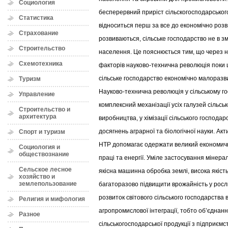
Социология
бесперервний приріст сільскогосподарськог
Статистика
відноситься перш за все до економічно розв
Страхование
розвиваються, сільське господарство не в з
Строительство
населення. Це пояснюється тим, що через н
Схемотехника
факторів науково-технична революція поки 
сільське господарство економічно малоразви
Туризм
Науково-технична революція у сільському го
Управление
комплексний механізації усіх галузей сільсь
Строительство и
архитектура
виробництва, у хімізації сільського господар
досягнень аграрної та біологічної науки. А
Спорт и туризм
НТР допомагає одержати великий економич
Социология и
обществознание
праці та енергії. Уміле застосування мінера
Сельское лесное
якісна машинна обробка землі, висока якіст
хозяйство и
землепользование
багаторазово підвищити врожайність у росл
розвиток світового сільського господарства 
Религия и мифология
агропромислової інтеграції, тобто об’єднан
Разное
сільськогосподарської продукції з підприє