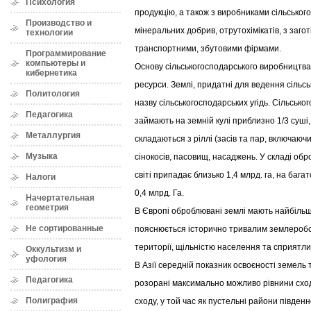
Психология
продукцію, а також з виробниками сільсько
Производство и
мінеральних добрив, отрутохімікатів, з заго
технологии
транспортними, збутовими фірмами.
Программирование
компьютеры и
Основу сільськогосподарського виробництва
кибернетика
ресурси. Землі, придатні для ведення сільс
Политология
назву сільськогосподарських угідь. Сільськог
Педагогика
займають на земній кулі приблизно 1/3 суші, 
Металлургия
складаються з ріллі (засів та пар, включаючи
Музыка
сінокосів, пасовищ, насаджень. У складі об
світі припадає близько 1,4 млрд. га, на бага
Налоги
0,4 млрд. Га.
Начертательная
геометрия
В Європі оброблювані землі мають найбільш
Не сортированные
пояснюється історично тривалим землеробс
території, щільністю населення та сприят
Оккультизм и
уфология
В Азії середній показник освоєності земель 
Педагогика
розорані максимально можливо рівнини сходу
Полиграфия
сходу, у той час як пустельні райони півден