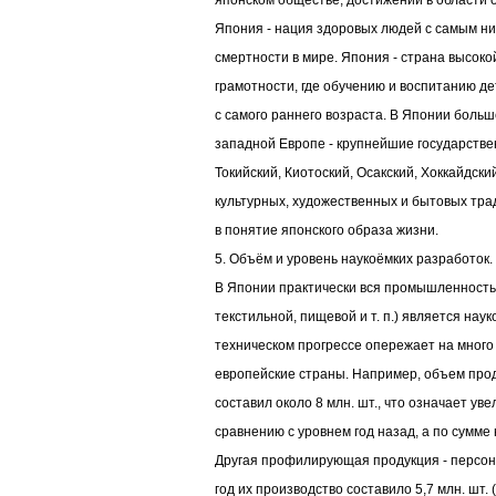
японском обществе, достижении в области 
Япония - нация здоровых людей с самым ни
смертности в мире. Япония - страна высоко
грамотности, где обучению и воспитанию д
с самого раннего возраста. В Японии больш
западной Европе - крупнейшие государств
Токийский, Киотоский, Осакский, Хоккайдски
культурных, художественных и бытовых тра
в понятие японского образа жизни.
5. Объём и уровень наукоёмких разработок.
В Японии практически вся промышленность 
текстильной, пищевой и т. п.) является нау
техническом прогрессе опережает на много
европейские страны. Например, объем прод
составил около 8 млн. шт., что означает уве
сравнению с уровнем год назад, а по сумме н
Другая профилирующая продукция - персон
год их производство составило 5,7 млн. шт. 