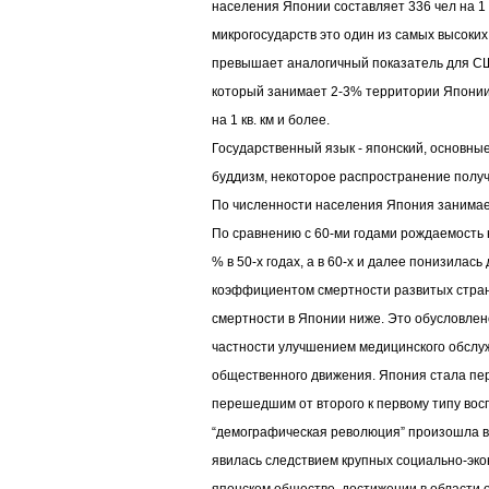
населения Японии составляет 336 чел на 1 к
микрогосударств это один из самых высоких
превышает аналогичный показатель для США
который занимает 2-3% территории Японии 
на 1 кв. км и более.
Государственный язык - японский, основные
буддизм, некоторое распространение получ
По численности населения Япония занимае
По сравнению с 60-ми годами рождаемость 
% в 50-х годах, а в 60-х и далее понизилась
коэффициентом смертности развитых стра
смертности в Японии ниже. Это обусловлен
частности улучшением медицинского обслу
общественного движения. Япония стала пе
перешедшим от второго к первому типу вос
“демографическая революция” произошла в 
явилась следствием крупных социально-эк