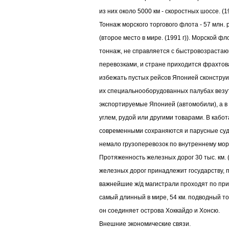
из них около 5000 км - скоростных шоссе. (19
Тоннаж морского торгового флота - 57 млн.
(второе место в мире. (1991 г)). Морской ф
тоннаж, не справляется с быстровозраст
перевозками, и стране приходится фрахтов
избежать пустых рейсов Японией сконстру
их специальнооборудованных палубах вез
экспортируемые Японией (автомобили), а в
углем, рудой или другими товарами. В кабо
современными сохраняются и парусные суд
немало грузоперевозок по внутреннему мор
Протяженность железных дорог 30 тыс. км. (
железных дорог принадлежит государству, 
важнейшие ж/д магистрали проходят по пр
самый длинный в мире, 54 км. подводный т
он соединяет острова Хоккайдо и Хонсю.
Внешние экономические связи.