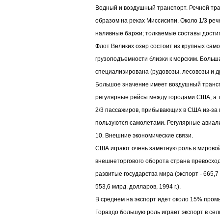
Водный и воздушный транспорт. Речной тр
образом на реках Миссисипи. Около 1/3 ре
наливные баржи; толкаемые составы достиг
Флот Великих озер состоит из крупных само
грузоподъемности близки к морским. Больша
специализирована (рудовозы, лесовозы и др
Большое значение имеет воздушный трансп
регулярные рейсы между городами США, а та
2/3 пассажиров, прибывающих в США из-за 
пользуются самолетами. Регулярные авиали
10. Внешние экономические связи.
США играют очень заметную роль в мировой
внешнеторгового оборота страна превосход
развитые государства мира (экспорт - 665,7
553,6 млрд. долларов, 1994 г.).
В среднем на экспорт идет около 15% про
Гораздо большую роль играет экспорт в се