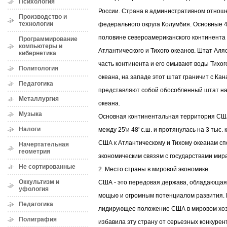
Психология
России. Страна в административном отноше
Производство и
технологии
федерального округа Колумбия. Основные 
половине североамериканского континента
Программирование
компьютеры и
Атлантического и Тихого океанов. Штат Ал
кибернетика
часть континента и его омывают воды Тихог
Политология
океана, на западе этот штат граничит с Кан
Педагогика
представляют собой обособленный штат на 
Металлургия
океана.
Музыка
Основная континентальная территория СШ
Налоги
между 25'и 48' с.ш. и протянулась на 3 тыс. 
США к Атлантическому и Тихому океанам сп
Начертательная
геометрия
экономическим связям с государствами мир
Не сортированные
2. Место страны в мировой экономике.
Оккультизм и
США - это передовая держава, обладающа
уфология
мощью и огромным потенциалом развития.
Педагогика
лидирующее положение США в мировом хоз
Полиграфия
избавила эту страну от серьезных конкурент