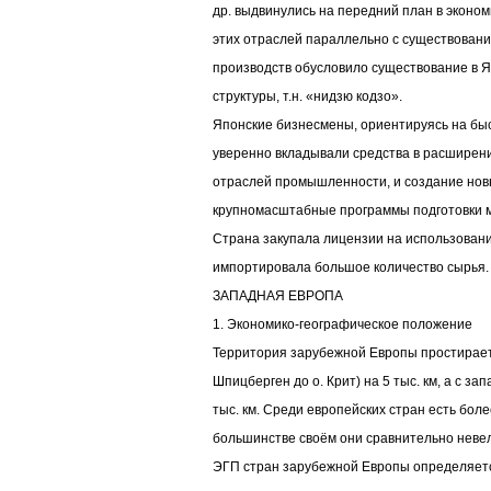
др. выдвинулись на передний план в эконо
этих отраслей параллельно с существован
производств обусловило существование в 
структуры, т.н. «нидзю кодзо».
Японские бизнесмены, ориентируясь на бы
уверенно вкладывали средства в расширен
отраслей промышленности, и создание нов
крупномасштабные программы подготовки 
Страна закупала лицензии на использован
импортировала большое количество сырья.
ЗАПАДНАЯ ЕВРОПА
1. Экономико-географическое положение
Территория зарубежной Европы простирается
Шпицберген до о. Крит) на 5 тыс. км, а с за
тыс. км. Среди европейских стран есть боле
большинстве своём они сравнительно невел
ЭГП стран зарубежной Европы определяетс