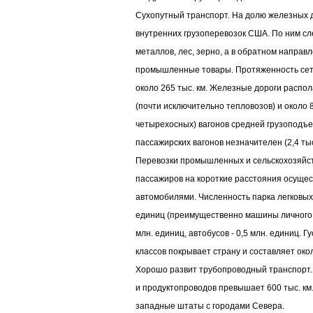
Сухопутный транспорт. На долю железных д
внутренних грузоперевозок США. По ним сл
металлов, лес, зерно, а в обратном направ
промышленные товары. Протяженность сет
около 265 тыс. км. Железные дороги распол
(почти исключительно тепловозов) и около 8
четырехосных) вагонов средней грузоподъе
пассажирских вагонов незначителен (2,4 тыс
Перевозки промышленных и сельскохозяйств
пассажиров на короткие расстояния осуще
автомобилями. Численность парка легковы
единиц (преимущественно машины личного п
млн. единиц, автобусов - 0,5 млн. единиц. Г
классов покрывает страну и составляет окол
Хорошо развит трубопроводный транспорт. 
и продуктопроводов превышает 600 тыс. км
западные штаты с городами Севера.