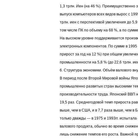
1,3 трлн. Иен (на 46 %). Преимущественно 
выпуск компьютеров всех видов вырос с 1995 
трлн. иен с перспективой увеличения до 5,9
том числе ПК по объему на 68 %, а по сумме 
На высоком уровне поддерживается произв
электронных компонентов. По сумме в 1995 г.
прирост за год на 12 %) при общем увеличе
промышленности на 5,8 % (до 22,6 трлн. иен
6. Структура экономики. Объём валового вн
В период после Второй Мировой войны Япо
промышленно развитых стран высокими тем
производительности труда. Японский ВВП н
19,5 раз. Среднегодовой темп прироста рав
выше, чем в США, и в 7,7 раза выше, чем в
только дважды — в 1975 и 1993гг. испытал
валового продукта, обычно во время сниже
лишь снижение темпов его роста. Важной п