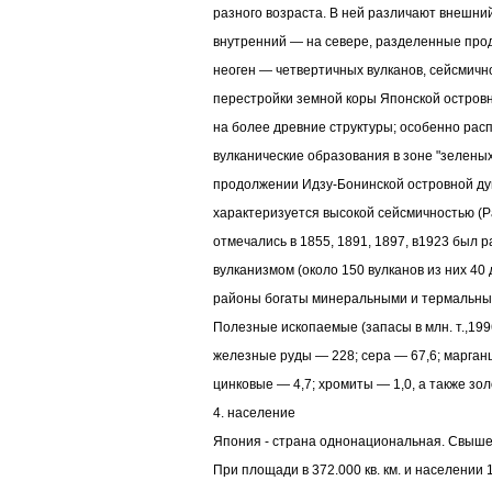
разного возраста. В ней различают внешний
внутренний — на севере, разделенные пр
неоген — четвертичных вулканов, сейсмичн
перестройки земной коры Японской островн
на более древние структуры; особенно ра
вулканические образования в зоне "зелены
продолжении Идзу-Бонинской островной ду
характеризуется высокой сейсмичностью 
отмечались в 1855, 1891, 1897, в1923 был 
вулканизмом (около 150 вулканов из них 40
районы богаты минеральными и термальны
Полезные ископаемые (запасы в млн. т.,1996
железные руды — 228; сера — 67,6; марган
цинковые — 4,7; хромиты — 1,0, а также зол
4. население
Япония - страна однонациональная. Свыше
При площади в 372.000 кв. км. и населении 