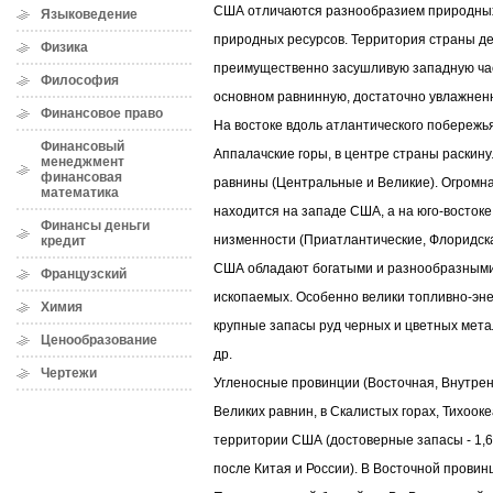
США отличаются разнообразием природных
Языковедение
природных ресурсов. Территория страны де
Физика
преимущественно засушливую западную час
Философия
основном равнинную, достаточно увлажненн
Финансовое право
На востоке вдоль атлантического побережь
Финансовый
Аппалачские горы, в центре страны раски
менеджмент
финансовая
равнины (Центральные и Великие). Огромна
математика
находится на западе США, а на юго-восток
Финансы деньги
низменности (Приатлантические, Флоридска
кредит
США обладают богатыми и разнообразными
Французский
ископаемых. Особенно велики топливно-эн
Химия
крупные запасы руд черных и цветных мета
Ценообразование
др.
Чертежи
Угленосные провинции (Восточная, Внутрен
Великих равнин, в Скалистых горах, Тихоок
территории США (достоверные запасы - 1,6 т
после Китая и России). В Восточной прови