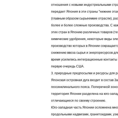
отношения с новыми индустриальными стра
передает Япония в эти страны "нижние эт
(главным образом сырьеемкие отрасли), ра
более и более сложные производства. С ка
этих стран в Японию различных товаров (те
химические удобрения, некоторые виды эле
производство которых в Японии сокращается
снижению ввоза сырья и энергоресурсов для
время усилились интеграционные контакты 
первую очередь США.
3. природные предпосылки и ресурсы для р
Японская островная дуга входит в состав З
геосинклинального пояса. Поперечной зон
территория Японии разделена на юго-запад
отличающиеся по своему строению.
Юго-западная часть Японии осложнена мно
продольными надвигами, гранитоидами, у