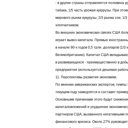
- в другие страны отправляется половина у
табака, 1/5 часть урожая кукурузы. При эт
мирового рынка кукурузы, 2/3 рынка сои, 1/
хлопчатником.
Во внешних экономических связях США боль
играет вывоз капитала. Прямые иностранн
в начале 90-х годов 0,5 трлн. долларов (1/3 и
Великобританию). Капитал США вкладывают
в развивающихся - преимущественно в доб
предприятия (используется дешевая рабоча
11. Перспективы развития экономики.
По мнению американских экспертов, темпы 
текущем году замедлятся и составят пример
Основными причинами этого будут снижени
капиталовложений и ухудшение экономичес
партнеров США, вызванного негативными п
финансового кризиса. Около 27% руководи