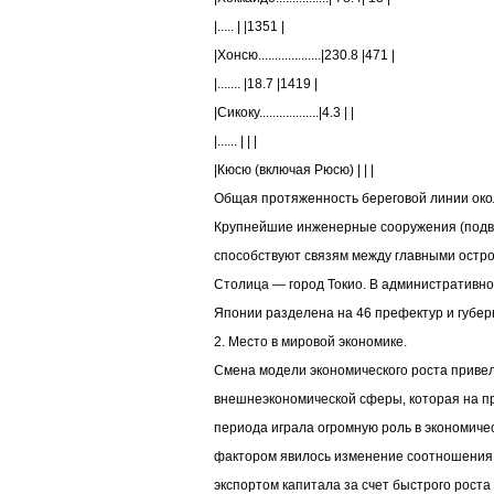
|..... | |1351 |
|Хонсю...................|230.8 |471 |
|....... |18.7 |1419 |
|Сикоку..................|4.3 | |
|...... | | |
|Кюсю (включая Рюсю) | | |
Общая протяженность береговой линии окол
Крупнейшие инженерные сооружения (подв
способствуют связям между главными остр
Столица — город Токио. В административн
Японии разделена на 46 префектур и губер
2. Место в мировой экономике.
Смена модели экономического роста привел
внешнеэкономической сферы, которая на п
периода играла огромную роль в экономиче
фактором явилось изменение соотношения 
экспортом капитала за счет быстрого рост