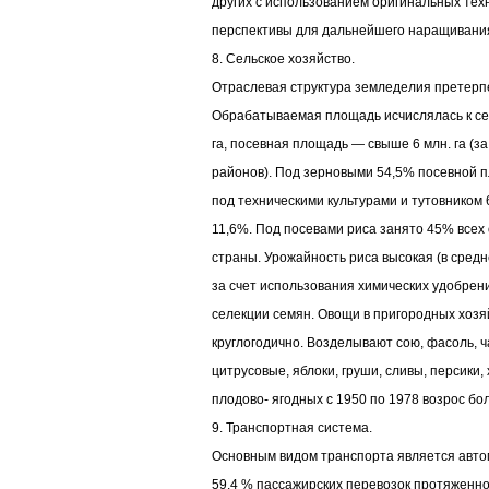
других с использованием оригинальных те
перспективы для дальнейшего наращивания
8. Сельское хозяйство.
Отраслевая структура земледелия претерп
Обрабатываемая площадь исчислялась к сер
га, посевная площадь — свыше 6 млн. га (за
районов). Под зерновыми 54,5% посевной 
под техническими культурами и тутовником
11,6%. Под посевами риса занято 45% все
страны. Урожайность риса высокая (в средн
за счет использования химических удобрени
селекции семян. Овощи в пригородных хозя
круглогодично. Возделывают сою, фасоль, 
цитрусовые, яблоки, груши, сливы, персики, 
плодово- ягодных с 1950 по 1978 возрос бол
9. Транспортная система.
Основным видом транспорта является авто
59.4 % пассажирских перевозок протяженност