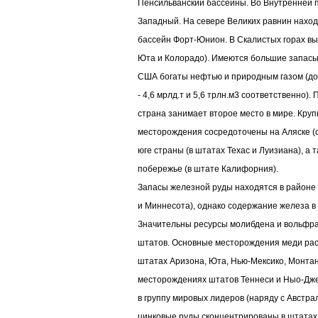
Пенсильванский бассейны. Во Внутренней 
Западный. На севере Великих равнин нахо
бассейн Форт-Юнион. В Скалистых горах в
Юта и Колорадо). Имеются большие запасы 
США богаты нефтью и природным газом (д
- 4,6 мрлд.т и 5,6 трлн.м3 соответственно).
страна занимает второе место в мире. Кр
месторождения сосредоточены на Аляске (с
юге страны (в штатах Техас и Луизиана), а 
побережье (в штате Калифорния).
Запасы железной руды находятся в районе 
и Миннесота), однако содержание железа в 
Значительны ресурсы молибдена и вольфр
штатов. Основные месторождения меди рас
штатах Аризона, Юта, Нью-Мексико, Монтан
месторождениях штатов Теннеси и Ныо-Дже
в группу мировых лидеров (наряду с Австра
цинковые руды сконцентрированы в штатах 