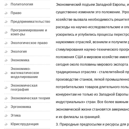
Политология
Экономический подъем Западной Европы, 
существенно изменили это положение. Угр
Право
хозяйстве вызвала необходимость решител
Предпринимательство
расходы на научно-исследовательские и оп
Программирование и
комп-ры
ускорились и углубились процессы перестр
наукоемких отраслей, возникли и получили
Экологическое право
стимулирования научно-технического прог
Экология
положения США в мировом хозяйстве имеет 
Экономика
сегодня около половины мирового экспорта 
Экономико-
традиционных отраслях - сталелитейной п
математическое
моделирование
производстве станков, легкой промышленно
Экономическая
потребительских товаров длительного пол
география
конкурентам не только из Западной Европы 
Экономическая теория
индустриальных» стран. Все более важны
Эргономика
экономической жизни становятся американ
Этика
и их филиалы за границей.
Юриспруденция
3. Природные предпосылки и ресурсы для р