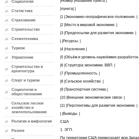
|Номер |Название пункта |
Социология
|пункта| |
Статистика
|1 |Экономико-географическое положение. |
Страхование
|2 |Место в мировой экономике. |
Строительство
|3 |Предпосылки для развития экономики. |
Схемотехника
| |Ресурсы. |
Туризм
|4 |Население |
|5 |Объём и уровень наукоёмких разработок.
Управление
|6 |Структура экономики. ВВП. |
Строительство и
архитектура
|7 |Промышленность. |
Спорт и туризм
|8 |Сельское хозяйство. |
|9 |Транспортная система |
Социология и
обществознание
|10 |Внешние экономические связи. |
Сельское лесное
|11 |Перспективы для развития экономики. |
хозяйство и
землепользование
| |Выводы. |
Религия и мифология
США
1. ЭГП.
Разное
По территории США превосходят всю Запад