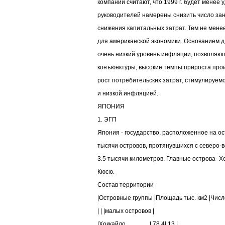
компаний считают, что 1999 г. будет менее
руководителей намерены снизить число за
снижения капитальных затрат. Тем не мене
для американской экономики. Основанием д
очень низкий уровень инфляции, позволяющ
конъюнктуры, высокие темпы прироста прои
рост потребительских затрат, стимулируе
и низкой инфляцией.
ЯПОНИЯ
1. ЭГП
Япония - государство, расположенное на ос
тысячи островов, протянувшихся с северо-в
3.5 тысячи километров. Главные острова- Хо
Кюсю.
Состав территории
|Островные группы |Площадь тыс. км2 |Числ
| | |малых островов |
|Хоккайдо................| 78.4| 13 |