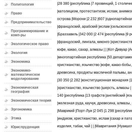
|28 380 |республика |7 провинций, 1 столичн
Политология
|католицизм, протестантизм, ислам, анимизм 
Право
острова |Морони |2 232 |607 |однопартийная
Предпринимательство
|французский, арабский |ислам |сельскохозя
Программирование и
|Браззавиль |342 000 |2 474 |республика |9
комп-ры
|французский, лингала, киконго |христианст
Экологическое право
кофе, какао, сахар, алмазы | | |Кот-Дивуар |
Экология
|многопартийная республика |50 департаме
Экономика
христианство, язычество |кофе, какао-бобы,
Экономико-
древесина, продукты масличной пальмы, ана
математическое
моделирование
|30 350 |2 282 |конституционная монархия |1
Экономическая
|христианство, язычество |шерсть, алмазы | 
география
140 |республика |13 графств |английский |я
Экономическая теория
|железная руда, каучук, древесина, алмазы, з
Эргономика
|Маврикий |Порт-Луи |2 045 |1 298 |республик
Этика
|индуизм, христианство, ислам |сахар и па
изделия, табак, чай | | |Мавритания |Нуакшот
Юриспруденция