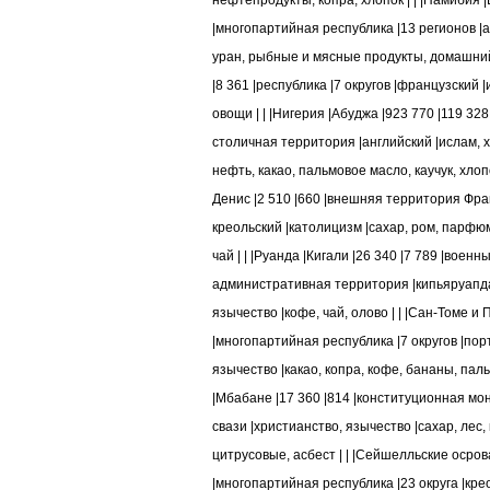
нефтепродукты, копра, хлопок | | |Намибия |
|многопартийная республика |13 регионов |
уран, рыбные и мясные продукты, домашний с
|8 361 |республика |7 округов |французский 
овощи | | |Нигерия |Абуджа |923 770 |119 32
столичная территория |английский |ислам, 
нефть, какао, пальмовое масло, каучук, хлопо
Денис |2 510 |660 |внешняя территория Фра
креольский |католицизм |сахар, ром, парфю
чай | | |Руанда |Кигали |26 340 |7 789 |воен
административная территория |кипьяруапда
язычество |кофе, чай, олово | | |Сан-Томе и
|многопартийная республика |7 округов |пор
язычество |какао, копра, кофе, бананы, пал
|Мбабане |17 360 |814 |конституционная мон
свази |христианство, язычество |сахар, лес
цитрусовые, асбест | | |Сейшелльские осрова
|многопартийная республика |23 округа |кре