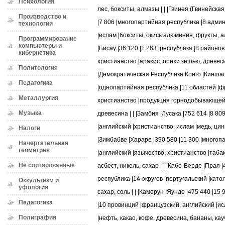
Психология
лес, бокситы, алмазы | | |Гвинея (Гвинейска
Производство и
|7 806 |многопартийная республика |8 адм
технологии
|ислам |бокситы, окись алюминия, фрукты, а
Программирование
компьютеры и
|Бисау |36 120 |1 263 |республика |8 районов
кибернетика
христианство |арахис, орехи кешью, древеси
Политология
|Демократическая Республика Конго |Киншаса
Педагогика
|однопартийная республика |11 областей |ф
Металлургия
христианство |продукция горнодобывающей 
Музыка
древесина | | |Замбия |Лусака |752 614 |8 80
|английский |христианство, ислам |медь, цинк,
Налоги
|Зимбабве |Хараре |390 580 |11 300 |много
Начертательная
геометрия
|английский |язычество, христианство |таба
Не сортированные
асбест, никель, сахар | | |Кабо-Верде |Прая 
республика |14 округов |португальский |кат
Оккультизм и
уфология
сахар, соль | | |Камерун |Яунде |475 440 |1
Педагогика
|10 провинций |французский, английский |и
Полиграфия
|нефть, какао, кофе, древесина, бананы, кауч