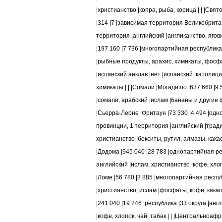
|христианство |копра, рыба, корица | | |Св
|314 |7 |зависимая территория Великобрита
территория |английский |англиканство, ягови
|197 160 |7 736 |многопартийная республика
|рыбные продукты, арахис, химикаты, фосфат
|испанский анклав |нет |испанский |католиц
химикаты | | |Сомали |Могадишо |637 660 |9 
|сомали, арабский |ислам |бананы и другие 
|Сьерра-Леоне |Фритаун |73 330 |4 494 |одн
провинции, 1 территория |английский |трад
христианство |бокситы, рутил, алмазы, какао
|Додома |945 040 |28 783 |однопартийная ре
английский |ислам, христианство |кофе, хлопо
|Ломе |56 780 |3 885 |многопартийная респ
|христианство, ислам |фосфаты, кофе, какао,
|241 040 |19 246 |республика |33 округа |ан
|кофе, хлопок, чай, табак | | |Центральноаф