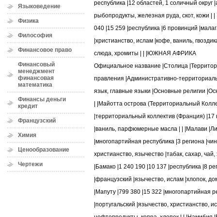
республика |12 областей, 1 соличный округ 
Языковедение
рыбопродукты, железная руда, скот, кожи | 
Физика
040 |15 259 |республика |6 провинций |мала
Философия
|христианство, ислам |кофе, ваниль, гвоздик
Финансовое право
слюда, хромиты | | |ЮЖНАЯ АФРИКА
Финансовый
Официальное название |Столица |Территори
менеджмент
финансовая
правления |Административно-территориаль
математика
язык, главные языки |Основные религии |О
Финансы деньги
| |Майотта острова (Территориальный Колле
кредит
|территориальный коллектив (Франция) |17 
Французский
|ваниль, парфюмерные масла | | |Малави |Ли
Химия
|многопартийная республика |3 региона |чин
Ценообразование
христианство, язычество |табак, сахар, чай, 
Чертежи
|Бамако |1 240 190 |10 137 |республика |8 р
|французский |язычество, ислам |хлопок, дом
|Мапуту |799 380 |15 322 |многопартийная 
|португальский |язычество, христианство, и