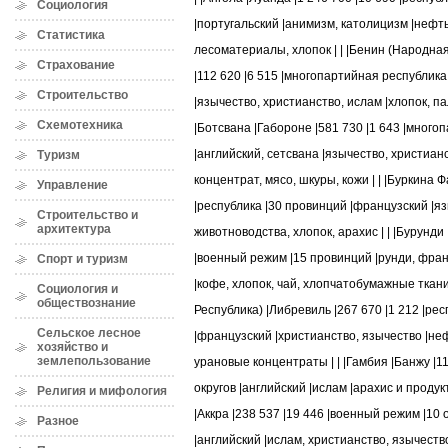
Социология
|португальский |анимизм, католицизм |нефть,
Статистика
лесоматериалы, хлопок | | |Бенин (Народна
Страхование
|112 620 |6 515 |многопартийная республик
Строительство
|язычество, христианство, ислам |хлопок, пал
Схемотехника
|Ботсвана |Габороне |581 730 |1 643 |много
|английский, сетсвана |язычество, христиа
Туризм
концентрат, мясо, шкуры, кожи | | |Буркина Ф
Управление
|республика |30 провинций |французский |яз
Строительство и
архитектура
животноводства, хлопок, арахис | | |Бурунди
|военный режим |15 провинций |рунди, фран
Спорт и туризм
|кофе, хлопок, чай, хлопчатобумажные ткани 
Социология и
обществознание
Республика) |Либревиль |267 670 |1 212 |ре
Сельское лесное
|французский |христианство, язычество |не
хозяйство и
землепользование
урановые концентраты | | |Гамбия |Банжу |11
округов |английский |ислам |арахис и продукт
Религия и мифология
|Аккра |238 537 |19 446 |военный режим |10
Разное
|английский |ислам, христианство, язычеств