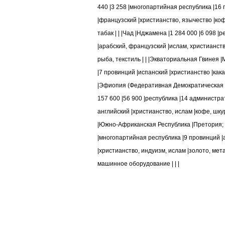
440 |3 258 |многопартийная республика |16
|французский |христианство, язычество |ко
табак | | |Чад |Нджамена |1 284 000 |6 098 |
|арабский, французский |ислам, христианств
рыба, текстиль | | |Экваториальная Гвинея |
|7 провинций |испанский |христианство |кака
|Эфиопия (Федеративная Демократическая 
157 600 |56 900 |республика |14 администра
английский |христианство, ислам |кофе, шку
|Южно-Африканская Республика |Претория; К
|многопартийная республика |9 провинций |а
|христианство, индуизм, ислам |золото, ме
машинное оборудование | | |