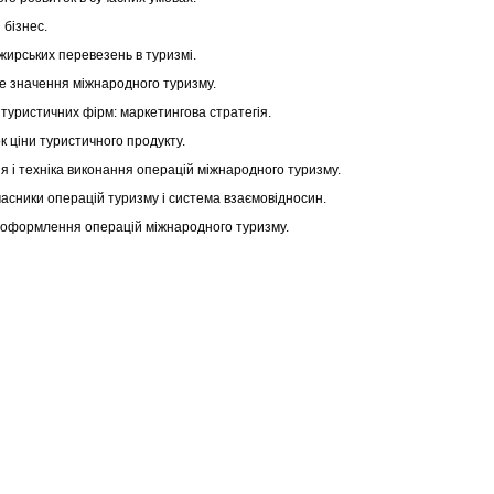
 бізнес.
жирських перевезень в туризмі.
не значення міжнародного туризму.
 туристичних фірм: маркетингова стратегія.
к ціни туристичного продукту.
ія і техніка виконання операцій міжнародного туризму.
часники операцій туризму і система взаємовідносин.
е оформлення операцій міжнародного туризму.