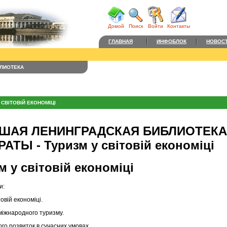
Домой
Поиск
Войти
Контакты
ГЛАВНАЯ
ИНФОБЛОК
НОВОС
ЛИОТЕКА
 СВІТОВІЙ ЕКОНОМІЦІ
ШАЯ ЛЕНИНГРАДСКАЯ БИБЛИОТЕКА 
АТЫ - Туризм у світовій економіці
м у світовій економіці
и:
товій економіці.
 міжнародного туризму.
його розвиток в сучасних умовах.