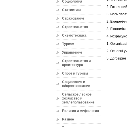
Социология
2. Готельний
Статистика
3. Роль паса
Страхование
2. Економіч
Строительство
3. Економіка
Схемотехника
4. Розрахуно
1. Організац
Туризм
2. Основні у
Управление
5. Договірн
Строительство и
архитектура
Спорт и туризм
Социология и
обществознание
Сельское лесное
хозяйство и
землепользование
Религия и мифология
Разное