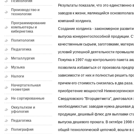
Психология
Результаты показали, что это единственно
Производство и
заводов к жизни, являющийся основополага
технологии
компаний холдинга.
Программирование
компьютеры и
Создание холдинга - закономерное развит
кибернетика
выпуска конкурентоспособной продукции. 
Политология
качественным сырьем, заготовками, матер
Педагогика
условий успешной деятельности промышле
Металлургия
Покупка в 1997 году контрольного пакета а
Музыка
позволила избавиться от произвола предпр
зависимости от них и полностью решить п
Налоги
причем его стоимость снизилась в два раза
Начертательная
геометрия
приобретение мощностей Нижнесергинского
Не сортированные
Свердловского "Вторцветмета", диктовался
необходимостью: заводам нужна дешевая д
Оккультизм и
уфология
продукции, дешевый флюс для выплавки ст
Педагогика
выпуска дешевого проката. В октябре 1998 
Полиграфия
общей технологической цепочкой, вошли в 