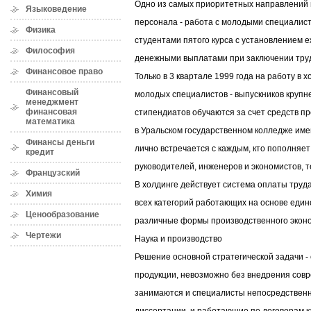
Одно из самых приоритетных направлений 
Языковедение
персонала - работа с молодыми специалис
Физика
студентами пятого курса с установлением 
Философия
денежными выплатами при заключении трудо
Финансовое право
Только в 3 квартале 1999 года на работу в 
Финансовый
молодых специалистов - выпускников крупне
менеджмент
финансовая
стипендиатов обучаются за счет средств п
математика
в Уральском государственном колледже име
Финансы деньги
лично встречается с каждым, кто пополняе
кредит
руководителей, инженеров и экономистов, 
Французский
В холдинге действует система оплаты труда
Химия
всех категорий работающих на основе един
Ценообразование
различные формы производственного эконо
Чертежи
Наука и производство
Решение основной стратегической задачи -
продукции, невозможно без внедрения сов
занимаются и специалисты непосредственн