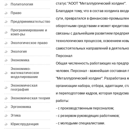
статус "АООТ "Металлургический холдинг".
Политология
Благодаря тому, что в состав холдинга вход
Право
сути, превратился в финансово-промышленн
Предпринимательство
оборотными средствами и может кредитова
Программирование и
связаны с дальнейшим развитием предпри
комп-ры
технологических процессов, освоением нов
Экологическое право
самостоятельных направлений в деятельно
Экология
Персонал
Экономика
Общая численность работающих на предпри
Экономико-
человек. Персонал - важнейшая составная
математическое
моделирование
"Металлургический холдинг". Разработана 
Экономическая
организации набора, отбора, адаптации, ст
география
и переподготовки кадров, которая предусм
Экономическая теория
работы:
Эргономика
- с производственным персоналом;
Этика
- с резервом руководящих работников;
- с молодыми специалистами.
Юриспруденция