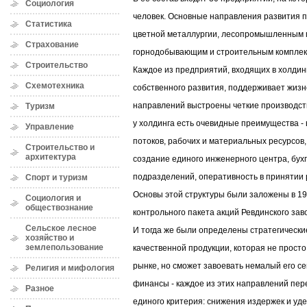
Социология
человек. Основные направления развития 
Статистика
цветной металлургии, лесопромышленным 
Страхование
горнодобывающим и строительным комплек
Строительство
Каждое из предприятий, входящих в холдинг
Схемотехника
собственного развития, поддерживает жизне
направлений выстроены четкие производств
Туризм
у холдинга есть очевидные преимущества 
Управление
потоков, рабочих и материальных ресурсов
Строительство и
архитектура
создание единого инженерного центра, бух
подразделений, оперативность в принятии
Спорт и туризм
Основы этой структуры были заложены в 19
Социология и
обществознание
контрольного пакета акций Ревдинского зав
Сельское лесное
И тогда же были определены стратегически
хозяйство и
землепользование
качественной продукции, которая не прост
рынке, но сможет завоевать немалый его се
Религия и мифология
финансы - каждое из этих направлений пер
Разное
единого критерия: снижения издержек и уд