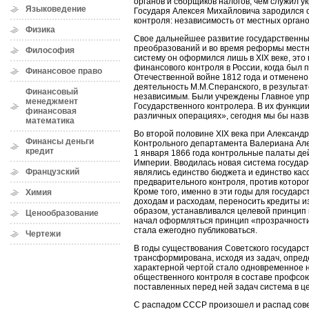
органов и сборщиков налогов, чем служил у
Языковедение
Государя Алексея Михайловича зародился 
контроля: независимость от местных органо
Физика
Свое дальнейшее развитие государственны
преобразований и во время реформы местн
Философия
систему он оформился лишь в XIX веке, эт
финансового контроля в России, когда был
Финансовое право
Отечественной войне 1812 года и отменен
деятельность М.М.Сперанского, в результа
Финансовый
независимым. Были учреждены Главное упр
менеджмент
Государственного контролера. В их функци
финансовая
различных операциях», сегодня мы бы назв
математика
Во второй половине XIX века при Александр
Финансы деньги
Контрольного департамента Валериана Але
кредит
1 января 1866 года контрольные палаты дей
Империи. Вводилась новая система госуда
Французский
являлись единство бюджета и единство кас
предварительного контроля, против которо
Кроме того, именно в эти годы для госуда
Химия
доходам и расходам, переносить кредиты и
образом, устанавливался целевой принцип 
Ценообразование
начал оформляться принцип «прозрачности
стала ежегодно публиковаться.
Чертежи
В годы существования Советского государс
трансформирована, исходя из задач, опред
характерной чертой стало одновременное н
общественного контроля в составе профсою
поставленных перед ней задач система в 
С распадом СССР произошел и распад сове