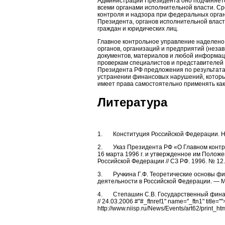
Администрации Президента оно подчиняетс
всеми органами исполнительной власти. Ср
контроля и надзора при федеральных орга
Президента, органов исполнительной влас
граждан и юридических лиц.
Главное контрольное управление наделено
органов, организаций и предприятий (неза
документов, материалов и любой информаци
проверкам специалистов и представителей
Президента РФ предложения по результата
устранении финансовых нарушений, которы
имеет права самостоятельно применять как
Литература
1. Конституция Российской Федерации. На
2. Указ Президента РФ «О Главном контр
16 марта 1996 г. и утвержденное им Полож
Российской Федерации // СЗ РФ. 1996. № 12.
3. Ручкина Г.Ф. Теоретические основы фи
деятельности в Российской Федерации. — М
4. Степашин С.В. Государственный финан
// 24.03.2006 #"#_ftnref1" name="_ftn1" title="">
http://www.niisp.ru/News/Events/art62/print_ht