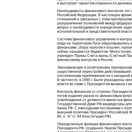
и выступает гарантом сохранности денежны
Необходимость финансового контроля, его
Российской Федерации. В настоящее время
отношений и связанных с этим преобразова
разграничения полномочий между федераль
вопрос о необходимости определения зада
исполнительной и представительной власти
Система финансового управления и контрол
когда на территории Руси образовывались 
финансами, сбора налогов и пошлин, назна
сейчас называется бюджетом. Много позже,
учрежден Приказ Счета казны (Счетный При
финансовому контролю в России.
Экономические и политические преобразован
существенной перестройке действовавшей в
постепенному приближению ее к западной 
В частности, в 1990 г. Были упразднены ор
власти во главе с Президентом вызвала к ж
Контроль финансов со стороны Президента
путем издания указов по финансовым вопр
освобождения от должности министра фина
Государственной Думе РФ кандидатуры для
банка РФ. С ежегодными посланиями о поло
внешней политики Президент Российской Ф
80, п. "е" ст. 84 Конституции РФ).
Определенные функции финансового контр
Президента РФ, созданное Указом Президен