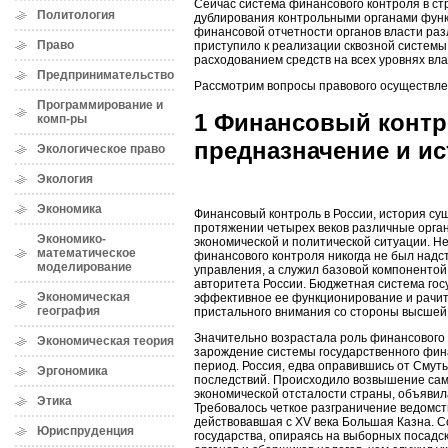
Сейчас система финансового контроля в ст
Политология
дублирования контрольными органами функц
финансовой отчетности органов власти ра
Право
приступило к реализации сквозной системы 
расходованием средств на всех уровнях вла
Предпринимательство
Рассмотрим вопросы правового осуществле
Программирование и
1 Финансовый контр
комп-ры
предназначение и ис
Экологическое право
Экология
Экономика
Финансовый контроль в России, история су
протяжении четырех веков различные орга
Экономико-
экономической и политической ситуации. Не
математическое
финансового контроля никогда не был надс
моделирование
управления, а служил базовой компонентой
авторитета России. Бюджетная система гос
Экономическая
эффективное ее функционирование и рачит
география
пристального внимания со стороны высшей 
Значительно возрастала роль финансового 
Экономическая теория
зарождение системы государственного финан
период. Россия, едва оправившись от Смут
Эргономика
последствий. Происходило возвышение сам
экономической отсталости страны, объяви
Этика
Требовалось четкое разграничение ведомст
действовавшая с XV века Большая Казна. 
Юриспруденция
государства, опираясь на выборных посадс