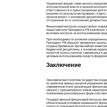
Управление вправе также вносить предлож
исполнительной власти и органов исполнит
ответственности и приостановлении деяте
решения по результатам проверки; ставить
органов вопрос о наложении дисциплинарн
отстранении их от исполнения должностны
Финансовый контроль осуществляют (наряд
представители Президента РФ в регионах, 
возложен контроль за использованием сре
При необходимости усиления определенных
Президент РФ образует временные органы. Т
создана Временная чрезвычайная комиссия
бюджетной дисциплины, к основным задача
полнотой уплаты налогов, таможенных и др
целевым использованием средств федерал
Заключение
Экономическая политика государства осущ
из наиболее важных рычагов управления ф
современном этапе организации финансовы
связано с принципиально новым характеро
появлением разнообразных форм собственн
Государственный финансовый контроль явл
обязательным условием нормального функц
одного из признаков безопасности и эконом