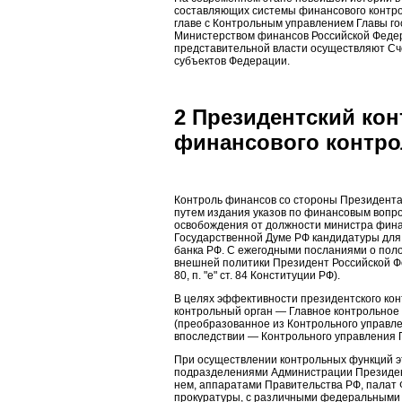
составляющих системы финансового контро
главе с Контрольным управлением Главы го
Министерством финансов Российской Федер
представительной власти осуществляют Сч
субъектов Федерации.
2 Президентский кон
финансового контро
Контроль финансов со стороны Президента
путем издания указов по финансовым вопр
освобождения от должности министра фина
Государственной Думе РФ кандидатуры для
банка РФ. С ежегодными посланиями о поло
внешней политики Президент Российской Ф
80, п. "е" ст. 84 Конституции РФ).
В целях эффективности президентского ко
контрольный орган — Главное контрольное
(преобразованное из Контрольного управл
впоследствии — Контрольного управления 
При осуществлении контрольных функций эт
подразделениями Администрации Президен
нем, аппаратами Правительства РФ, палат 
прокуратуры, с различными федеральными 