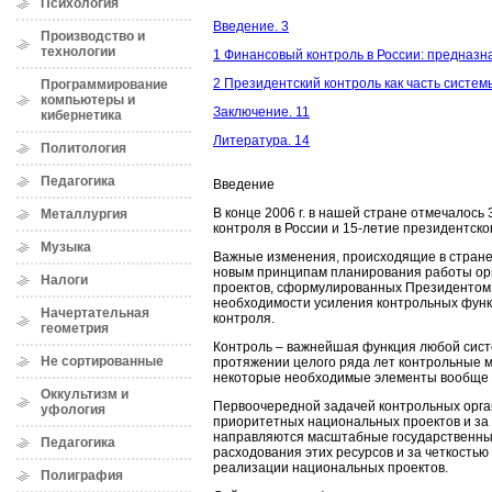
Психология
Введение. 3
Производство и
технологии
1 Финансовый контроль в России: предназн
2 Президентский контроль как часть систем
Программирование
компьютеры и
Заключение. 11
кибернетика
Литература. 14
Политология
Педагогика
Введение
В конце 2006 г. в нашей стране отмечалось
Металлургия
контроля в России и 15-летие президентско
Музыка
Важные изменения, происходящие в стране
новым принципам планирования работы орг
Налоги
проектов, сформулированных Президентом 
необходимости усиления контрольных функц
Начертательная
контроля.
геометрия
Контроль – важнейшая функция любой сист
Не сортированные
протяжении целого ряда лет контрольные м
некоторые необходимые элементы вообще 
Оккультизм и
Первоочередной задачей контрольных орга
уфология
приоритетных национальных проектов и за
направляются масштабные государственные
Педагогика
расходования этих ресурсов и за четкость
реализации национальных проектов.
Полиграфия