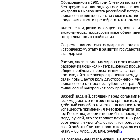
Образованной в 1995 году Счетной палате
без преувеличения, задачу восстановлени
контроля на новом витке российской истор
финансовый контроль развивался в соотве
придерживаться, и пренебрегать которыми
Вместе с тем, развитие общества, появлен
экономических процессов в мире объектив
контролем новые требования.
Современная система государственного фи
историческому этапу в развитии государст
стандартам.
Россия, являясь частью мирового экономиче
разворачивающихся интеграционных процесс
общие проблемы, превратившиеся сегодня 
противодействие распространению междуна
связи повышается роль двустороннего и мн
финансового контроля зарубежных стран. 
финансовый контроль от всех предыдущих э
Важной задачей, стоящей перед органами г
взаимодействие контрольных органов всех 
действий способно качественно повысить р
успешность применения методов аудита эффе
год Росфиннадзором в целом была проведе
млрд. рублей, что составляет почти 16% р
соотношения «цена/качество», то проиллюс
своей работы Счетная палата получила из ф
казну – 66 млрд. 600 млн. рублей
[2]
.
На современном этапе новейшей истории в