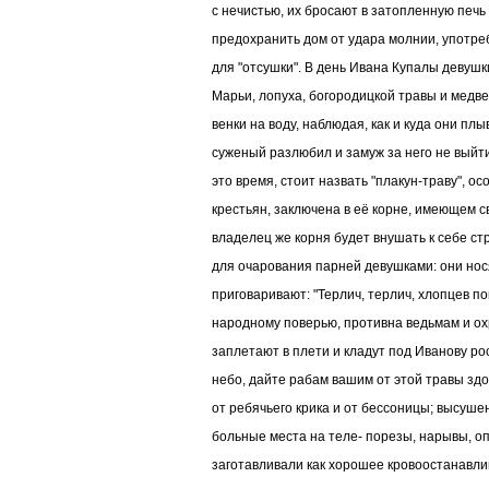
с нечистью, их бросают в затопленную печь
предохранить дом от удара молнии, употре
для "отсушки". В день Ивана Купалы девушки
Марьи, лопуха, богородицкой травы и медве
венки на воду, наблюдая, как и куда они плыв
суженый разлюбил и замуж за него не выйт
это время, стоит назвать "плакун-траву", о
крестьян, заключена в её корне, имеющем св
владелец же корня будет внушать к себе ст
для очарования парней девушками: они нося
приговаривают: "Терлич, терлич, хлопцев по
народному поверью, противна ведьмам и охр
заплетают в плети и кладут под Иванову рос
небо, дайте рабам вашим от этой травы здо
от ребячьего крика и от бессоницы; высуш
больные места на теле- порезы, нарывы, оп
заготавливали как хорошее кровоостанавл