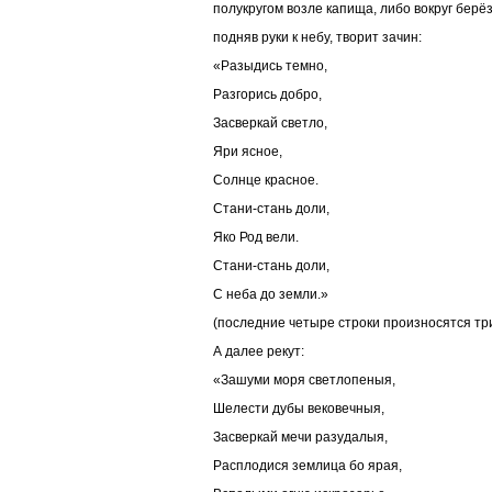
полукругом возле капища, либо вокруг берёз
подняв руки к небу, творит зачин:
«Разыдись темно,
Разгорись добро,
Засверкай светло,
Яри ясное,
Солнце красное.
Стани-стань доли,
Яко Род вели.
Стани-стань доли,
С неба до земли.»
(последние четыре строки произносятся тр
А далее рекут:
«Зашуми моря светлопеныя,
Шелести дубы вековечныя,
Засверкай мечи разудалыя,
Расплодися землица бо ярая,