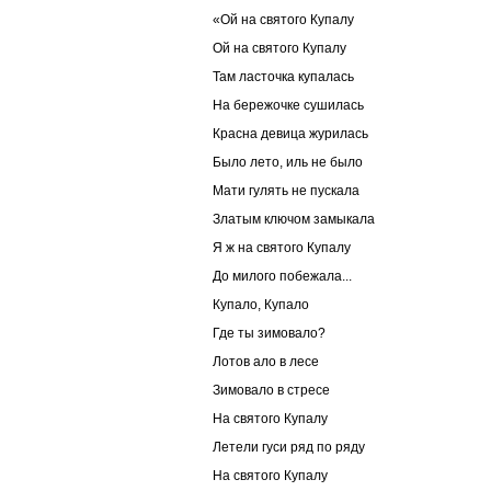
«Ой на святого Купалу
Ой на святого Купалу
Там ласточка купалась
На бережочке сушилась
Красна девица журилась
Было лето, иль не было
Мати гулять не пускала
Златым ключом замыкала
Я ж на святого Купалу
До милого побежала...
Купало, Купало
Где ты зимовало?
Лотов ало в лесе
Зимовало в стресе
На святого Купалу
Летели гуси ряд по ряду
На святого Купалу