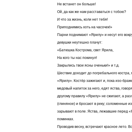
Не встанет он больше!
Ой, да как же нам расставаться с тобою?
И что за жизнь, коли нет тебя!
Приподнимись хоть на часочек!»
Парни поднимают «Ярилу» и несут его вокру
девушки неутешно плачут:
«Батюшка Кострома, свет Ярила,
На кого ты нас покинул!
Закрылись твои ясны оченьки!» и т.д.
Шествие доходит до погребального костра, 
«Ярилу». Костёр зажигают и, пока изо-браж
медовый напиток за него, едят яства, говор
другому правилу «Ярилу» не сжигают, а ра
(глиняное) и бросают в реку; соломенные 
зарывают в поле. Яства, лежавшие перед «
поминках.
Проводив весну, встречают красное лето. 