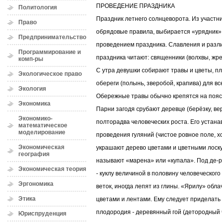
ПРОВЕДЕНИЕ ПРАЗДНИКА
Политология
Праздник летнего солнцеворота. Из участн
Право
обрядовые правила, выбирается «урядник»,
Предпринимательство
проведением праздника. Славления и разл
Программирование и
праздника читают: священники (волхвы, жре
комп-ры
С утра девушки собирают травы и цветы, пл
Экологическое право
обереги (полынь, зверобой, крапива) для вс
Экология
Обережные травы обычно крепятся на пояс
Экономика
Парни загодя срубают деревце (берёзку, вер
Экономико-
полторадва человеческих роста. Его устан
математическое
моделирование
проведения гуляний (чистое ровное поле, хо
Экономическая
украшают дерево цветами и цветными лоску
география
называют «марена» или «купала». Под де
Экономическая теория
- куклу величиной в половину человеческого
Эргономика
веток, иногда лепят из глины. «Ярилу» обла
Этика
цветами и лентами. Ему следует приделать
плодородия - деревянный гой (детородный 
Юриспруденция