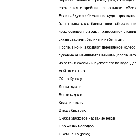
пара составилась. А разойдутся, то каждый 
составятся, старейшина спрашивает: «Все
Если найдутся обиженные, судят прилюдно.
(каша, яйца, сало, блины, пиво - обязательн
куску освящённой еды, принесённой с капищ
сказы старины, былины и небылицы.
После, в ночи, зажигают деревянное колесо 
суженые обмениваются венками, после чего
из веток и соломы и пускает его по воде. Д
«Ой на святого
Ой на Купалу
Девки гадали
Венки кидали
Кидали в воду
В воду быструю
Скажи (ласковое название реки)
Про жизнь молодую
С кем наша (река)