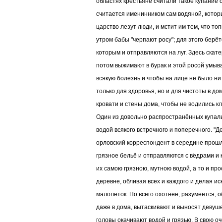
областях крестьяне считали такое купание о
считается именинником сам водяной, которы
царство лезут люди, и мстит им тем, что то
утром бабы "черпают росу"; для этого берётс
которым и отправляются на луг. Здесь скате
потом выжимают в бурак и этой росой умыва
всякую болезнь и чтобы на лице не было ни
только для здоровья, но и для чистоты в до
кровати и стены дома, чтобы не водились к
Один из довольно распространённых купаль
водой всякого встречного и поперечного. "Д
орловский корреспондент в середине прошло
грязное бельё и отправляются с вёдрами и 
их самою грязною, мутною водой, а то и про
деревне, обливая всех и каждого и делая ис
малолеток. Но всего охотнее, разумеется, 
даже в дома, вытаскивают и выносят девушек
головы окачивают водой и грязью. В свою о