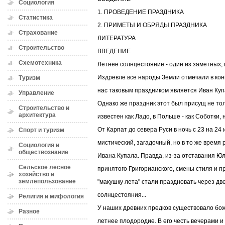
Социология
1. ПРОВЕДЕНИЕ ПРАЗДНИКА
Статистика
2. ПРИМЕТЫ И ОБРЯДЫ ПРАЗДНИКА
Страхование
ЛИТЕРАТУРА
Строительство
ВВЕДЕНИЕ
Схемотехника
Летнее солнцестояние - один из заметных,
Издревле все народы Земли отмечали в кон
Туризм
нас таковым праздником является Иван Куп
Управление
Однако же праздник этот был присущ не тол
Строительство и
архитектура
известен как Ладо, в Польше - как Соботки,
От Карпат до севера Руси в ночь с 23 на 24
Спорт и туризм
мистический, загадочный, но в то же время
Социология и
обществознание
Ивана Купала. Правда, из-за отставания Ю
Сельское лесное
принятого Григорианского, смены стиля и 
хозяйство и
землепользование
"макушку лета" стали праздновать через дв
солнцестояния...
Религия и мифология
У наших древних предков существовало бо
Разное
летнее плодородие. В его честь вечерами и