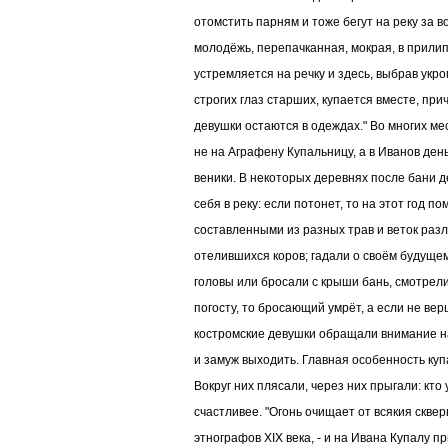
отомстить парням и тоже бегут на реку за в
молодёжь, перепачканная, мокрая, в прилип
устремляется на речку и здесь, выбрав укр
строгих глаз старших, купается вместе, при
девушки остаются в одеждах." Во многих м
не на Аграфену Купальницу, а в Иванов день,
веники. В некоторых деревнях после бани 
себя в реку: если потонет, то на этот год по
составленными из разных трав и веток раз
отелившихся коров; гадали о своём будуще
головы или бросали с крыши бань, смотрели
погосту, то бросающий умрёт, а если не вер
костромские девушки обращали внимание на 
и замуж выходить. Главная особенность ку
Вокруг них плясали, через них прыгали: кто
счастливее. "Огонь очищает от всякия сквер
этнографов XIX века, - и на Ивана Купалу пр