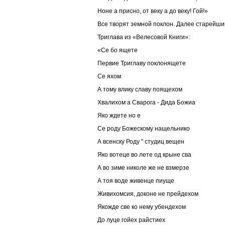
Ноне а присно, от веку а до веку! Гой!»
Все творят земной поклон. Далее старейш
Триглава из «Велесовой Книги»:
«Се бо ящете
Первие Триглаву поклонящете
Се яхом
А тому влику славу поящехом
Хвалихом а Сварога - Дида Божиа
Яко ждете но е
Се роду Божескому нащельнико
А всенску Роду " студиц вещен
Яко вотеце во лете од крыне сва
А во зиме николе же не взмерзе
А тоя воде живенце пиуще
Живихомсия, доконе не прейдехом
Якожде све ко нему убендехом
До луце гойех райстиех