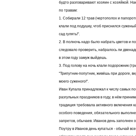
будто разговаривают хозяин с хозяйкой. Н
по травам:
1. Собирали 12 трав (чертополох и папорот
клали под подушку, чтоб приснился сужены
сад гулять!".
2. В полночь надо было набрать цветов и п
следовало проверить, набралось ли двенадц
в этом году замуж выйдешь.
3. Под голову на ночь клали подорожник (тр
"Трипутник-попутник, живёшь при дороге, ви
моего суженого!".
Иван Купала принадлежал к числу самых п
разгульных праздников в году, в нём прини
традиция требовала активного включения ка
особого поведения, обязательного выполне
запретов, обычаев. Иванов день заполнен 
Поутру в Иванов день купаться - обычай вс