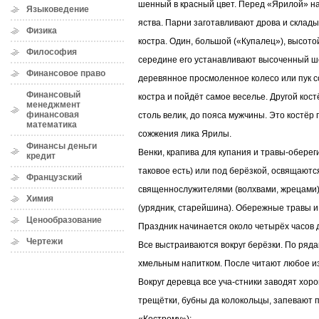
шенный в красный цвет. Перед «Ярилой» на
Языковедение
яства. Парни заготавливают дрова и склад
Физика
костра. Один, большой («Купалец»), высотой
Философия
середине его устанавливают высоченный ше
Финансовое право
деревянное просмоленное колесо или пук со
Финансовый
костра и пойдёт самое веселье. Другой кост
менеджмент
финансовая
столь велик, до пояса мужчины. Это костёр 
математика
сожжения лика Ярилы.
Финансы деньги
Венки, крапива для купания и травы-оберег
кредит
таковое есть) или под берёзкой, освящают
Французский
священнослужителями (волхвами, жрецами),
Химия
(урядник, старейшина). Обережные травы и
Ценообразование
Праздник начинается около четырёх часов 
Чертежи
Все выстраиваются вокруг берёзки. По ряда
хмельным напитком. После читают любое и
Вокруг деревца все уча-стники заводят хоро
трещётки, бубны да колокольцы, запевают 