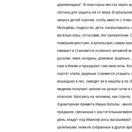
деревенщина". В некоторых местах через 
скотину для защиты её от мора. В купальск
хворых детей сорочки, чтобы вместе с этим
Молодёжь, подростки, дети, напрыгавшись 
весёлые игры, потасовки, бег наперегонки. 
поверьям крестьян, в купальскую, самую коро
оживает и становится особенно активной вс
русалки, змеи, колдуны, домовые, водяные
горе в Киеве и празднуют там свою ночь. К
портят хлеба, водяные стремятся утащить ч
вошедших в лес, заводит их в чащобу и пр.
медянка получает зрение на целые сутки и 
опасною: бросаясь на человека, как стрела,
Характерная примета Ивана Купалы - мног
предания, связанные с растительным миром
день, кладут под Иванову росу, высушивают
целебными, нежели собранные в другое вр