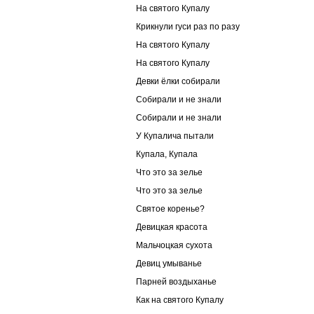
На святого Купалу
Крикнули гуси раз по разу
На святого Купалу
На святого Купалу
Девки ёлки собирали
Собирали и не знали
Собирали и не знали
У Купалича пытали
Купала, Купала
Что это за зелье
Что это за зелье
Святое коренье?
Девицкая красота
Мальчоцкая сухота
Девиц умыванье
Парней воздыханье
Как на святого Купалу