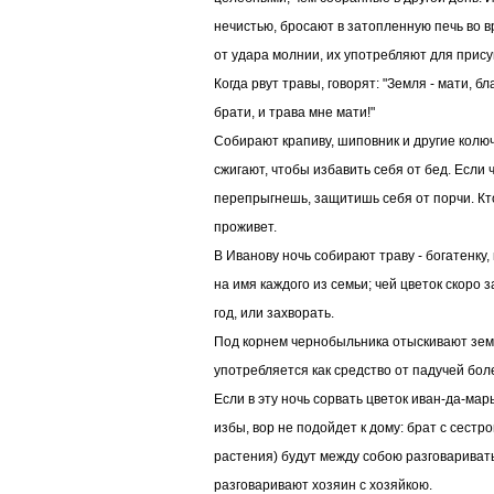
нечистью, бросают в затопленную печь во 
от удара молнии, их употребляют для присуш
Когда рвут травы, говорят: "Земля - мати, б
брати, и трава мне мати!"
Собирают крапиву, шиповник и другие колю
сжигают, чтобы избавить себя от бед. Если 
перепрыгнешь, защитишь себя от порчи. Кто
проживет.
В Иванову ночь собирают траву - богатенку,
на имя каждого из семьи; чей цветок скоро з
год, или захворать.
Под корнем чернобыльника отыскивают зем
употребляется как средство от падучей бол
Если в эту ночь сорвать цветок иван-да-мар
избы, вор не подойдет к дому: брат с сест
растения) будут между собою разговаривать,
разговаривают хозяин с хозяйкою.