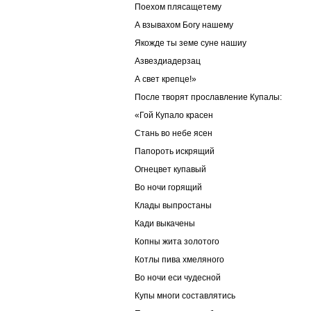
Поехом плясащетему
А взывахом Богу нашему
Якожде ты земе суне нашиу
Азвездиадерзац
А свет крепце!»
После творят прославление Купалы:
«Гой Купало красен
Стань во небе ясен
Папороть искрящий
Огнецвет купавый
Во ночи горящий
Клады выпростаны
Кади выкачены
Копны жита золотого
Котлы пива хмеляного
Во ночи еси чудесной
Купы многи составлятись