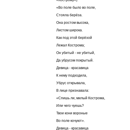
«Кострому»):
«Во поле было во поле,
Стояла берёза.
Она ростом высока,
Листом широка.
Как под этой берёзой
Лежал Кострома;
Он убитый - не убитый,
Да убрусом покрытый.
Девица - красавица
К нему подходила,
Убрус открывала,
В лице признавала:
«Спишь ли, милый Кострома,
Или чего чуешь?
Твои кони вороные
Во поле кочуют».
Девица - красавица