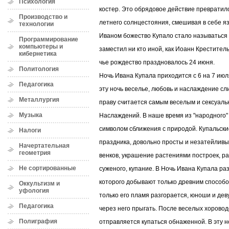
Психология
костер. Это обрядовое действие превратил
Производство и
летнего солнцестояния, смешивая в себе я
технологии
Иваном божество Купало стало называться 
Программирование
компьютеры и
заместил ни кто иной, как Иоанн Креститель
кибернетика
чье рождество праздновалось 24 июня.
Политология
Ночь Ивана Купала приходится с 6 на 7 июл
Педагогика
эту ночь веселье, любовь и наслаждение сл
Металлургия
праву считается самым веселым и сексуальн
Музыка
Наслаждений. В наше время из "народного"
символом сближения с природой. Купальски
Налоги
праздника, довольно просты и незатейливы:
Начертательная
геометрия
венков, украшение растениями построек, ра
Не сортированные
суженого, купание. В Ночь Ивана Купала ра
которого добывают только древним способо
Оккультизм и
уфология
только его пламя разгорается, юноши и дев
Педагогика
через него прыгать. После веселых хорово
Полиграфия
отправляется купаться обнаженной. В эту н