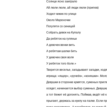
Солнце ясно заиграло
Ай люли люли, ай люди люли (припев)
Ходил чижик по улице
Около Мареночки
Погуляти со синицей
Собрать девок на Купалу
Да ребяток на гулянье
А девочек венки вить
А ребятам шапки бить
У девочек своя воля
У ребяток того боле.»
Творится веселье, загадывают загадки, ход
игрища: «ящер», «ручеёк», «коняшки». Мол
Девушки в сторонке кумятся, суженых пригл
осядет, начинается выбор суженых. Девушка
а тот бежит её догонять. Поймав, ведёт её к
прыгают, держась за куклу на палке. Если п