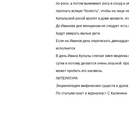
по росе, а потом выжимают росу в сосуд и у
прогнать всякую "болесть", чтобы на лице н
Купальской росой кропят в доме кровати, ч
До Иванова дня женщинам не следует есть н
будут умирать малые дети.
Если на Иванов день перелезать двенадцат
исполнится.
В день Ивана Купалы слепая змея медянка 
сутки и потому делается очень опасной: бро
может пробить его насквозь.
ЛИТЕРАТУРА
Энциклопедия мифических существ и духов
По статьям газет и журналов /- С.Калинина