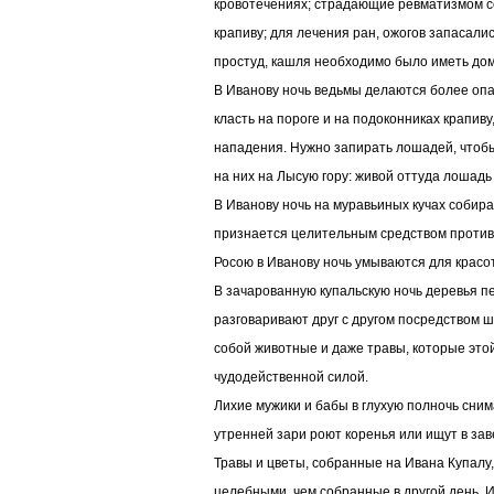
кровотечениях; страдающие ревматизмом с
крапиву; для лечения ран, ожогов запасалис
простуд, кашля необходимо было иметь дома
В Иванову ночь ведьмы делаются более опа
класть на пороге и на подоконниках крапиву
нападения. Нужно запирать лошадей, чтобы
на них на Лысую гору: живой оттуда лошадь
В Иванову ночь на муравьиных кучах собира
признается целительным средством против 
Росою в Иванову ночь умываются для красо
В зачарованную купальскую ночь деревья пе
разговаривают друг с другом посредством 
собой животные и даже травы, которые это
чудодейственной силой.
Лихие мужики и бабы в глухую полночь сним
утренней зари роют коренья или ищут в зав
Травы и цветы, собранные на Ивана Купалу
целебными, чем собранные в другой день. 