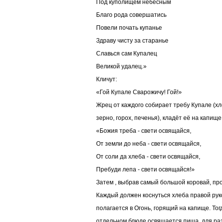
Под куполищем небесным
Благо рода совершатись
Повели почать купанье
Здраву чисту за старанье
Славься сам Купалец
Великой удалец.»
Кличут:
«Гой Купале Сварожичу! Гой!»
Жрец от каждого собирает требу Купале (хл
зерно, горох, печенья), кладёт её на капище
«Божия треба - свети освящайся,
От земли до неба - свети освящайся,
От соли да хлеба - свети освящайся,
Пребуди лепа - свети освящайся!»
Затем , выбрав самый большой коровай, про
Каждый должен коснуться хлеба правой рук
полагается в Огонь, горящий на капище. Тог
отдельном блюде освящается пища, для раз