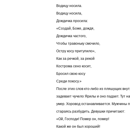
Водицу носила.
Водицу носила,
Дождичка просила:
«Создай, Боже, дождя,
Дождичка частого,
Чтобы травоньку смочило,
Остру косу притупило»,
Как за речкой, за рекой
Кострома сено косит,
Бросил свою косу
Среди покосу.»
После этих слов кто-либо из пляшущих вну
задевает чучело Ярилы и оно падает. Тут н
умер. Хоровод останавливается. Мужчины 
стараясь разбудить. Девушки причитают:
«Ой, Господи! Помер он, помер!
Какой же он был хороший!