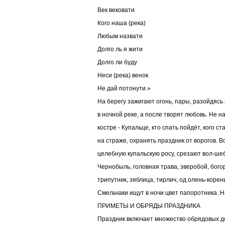
Век вековати
Кого наша (река)
Любым назвати
Долго ль я жити
Долго ли буду
Неси (река) венок
Не дай потонути.»
На берегу зажигают огонь, пары, разойдясь
в ночной реке, а после творят любовь. Не
костре - Купальце, кто спать пойдёт, кого 
на страже, охранять праздник от ворогов. 
целебную купальскую росу, срезают вол-шеб
Чернобыль, головная трава, зверобой, бого
трипутник, зяблица, тирлич, од олень-корень,
Смельчаки ищут в ночи цвет папоротника. Н
ПРИМЕТЫ И ОБРЯДЫ ПРАЗДНИКА
Праздник включает множество обрядовых де