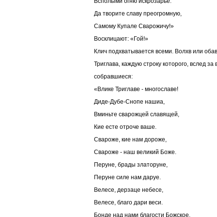
Всполыми огню искрозарье.
Да творите славу преогромную,
Самому Купале Сварожичу!»
Восклицают: «Гой!»
Клич подхватывается всеми. Волхв или оба
Триглава, каждую строку которого, вслед за
собравшиеся:
«Влике Триглаве - многославе!
Диде-Дубе-Снопе нашиа,
Вминьте сварожцей славящей,
Кие есте отроче ваше.
Свароже, кие нам дороже,
Свароже - наш великий Боже.
Перуне, брады златоруне,
Перуне силе нам даруе.
Велесе, дерзаце небесе,
Велесе, благо дари веси.
Бонде над нами благости Божское,