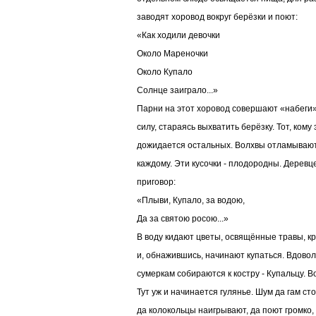
заводят хоровод вокруг берёзки и поют:
«Как ходили девочки
Около Мареночки
Около Купало
Солнце заиграло...»
Парни на этот хоровод совершают «набеги»,
силу, стараясь выхватить берёзку. Тот, кому 
дожидается остальных. Волхвы отламывают 
каждому. Эти кусочки - плодородны. Деревце
приговор:
«Плыви, Купало, за водою,
Да за святою росою...»
В воду кидают цветы, освящённые травы, кр
и, обнажившись, начинают купаться. Вдовол
сумеркам собираются к костру - Купальцу. В
Тут уж и начинается гулянье. Шум да гам ст
да колокольцы наигрывают, да поют громко,