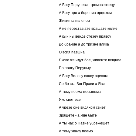
А Богу Перуневи - громоверзецу
А Богу про а борениа орцехом
Живинта явленои
А не перестав ате вращате колие
А кыи ны венде стезеу правоу
До брание а до тризне влика
О всия павшиа
Якове же идут бое, живенте вещние
По полку Перуныу
А Богу Велесу славу рцехом
Се бо ста Бог Прави а Яви
А тому поема песынема
Яко свет есе
А чрезе оне видяхом свиет
Зрящете - а Яве быте
А ты нас о Навие убрежешет
А тому хвалу поемо