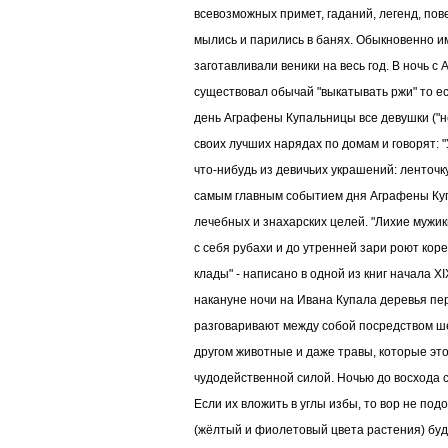
всевозможных примет, гаданий, легенд, по
мылись и парились в банях. Обыкновенно 
заготавливали веники на весь год. В ночь с
существовал обычай "выкатывать ржи" то ест
день Аграфены Купальницы все девушки ("н
своих лучших нарядах по домам и говорят: "
что-нибудь из девичьих украшений: ленточку
самым главным событием дня Аграфены Куп
лечебных и знахарских целей. "Лихие мужик
с себя рубахи и до утренней зари роют кор
клады" - написано в одной из книг начала Х
накануне ночи на Ивана Купала деревья пер
разговаривают между собой посредством ше
другом животные и даже травы, которые эт
чудодейственной силой. Ночью до восхода 
Если их вложить в углы избы, то вор не подо
(жёлтый и фиолетовый цвета растения) будут