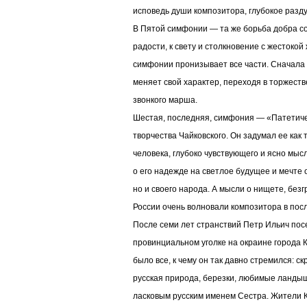
исповедь души композитора, глубокое разду
В Пятой симфонии — та же борьба добра со
радости, к свету и столкновение с жестоко
симфонии пронизывает все части. Сначала м
меняет свой характер, переходя в торже
звонкого марша.
Шестая, последняя, симфония — «Патетич
творчества Чайковского. Он задумал ее как 
человека, глубоко чувствующего и ясно мысл
о его надежде на светлое будущее и мечте 
но и своего народа. А мысли о нищете, без
России очень волновали композитора в пос
После семи лет странствий Петр Ильич посе
провинциальном уголке на окраине города К
было все, к чему он так давно стремился: ск
русская природа, березки, любимые ландыш
ласковым русским именем Сестра. Жители 