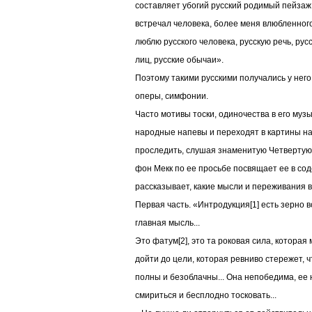
составляет убогий русский родимый пейзаж.
встречал человека, более меня влюбленного 
люблю русского человека, русскую речь, русс
лиц, русские обычаи».
Поэтому такими русскими получались у нег
оперы, симфонии.
Часто мотивы тоски, одиночества в его муз
народные напевы и переходят в картины на
проследить, слушая знаменитую Четвертую
фон Мекк по ее просьбе посвящает ее в со
рассказывает, какие мысли и переживания 
Первая часть. «Интродукция[1] есть зерно 
главная мысль...
Это фатум[2], это та роковая сила, которая
дойти до цели, которая ревниво стережет, 
полны и безоблачны... Она непобедима, ее 
смириться и бесплодно тосковать...