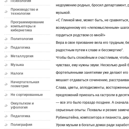
Психология
недоумению родных, бросил департамент, р
Производство и
музыкой.
технологии
«С Глинкой мне, может быть, не сравняться
Программирование
компьютеры и
возмущенному его «легкомысленным» шагом
кибернетика
гордиться родством со мной!»
Политология
Вера в свое призвание вела его трудным, б
Педагогика
радостным путем к славе и бессмертию".
Металлургия
Чтобы быть спокойным и счастливым, чтобы
Музыка
чувствах, ему нужны звуки. Несколько дней
фортепьянными занятиями уже делают его 
Налоги
мешает отдаваться сочинению, расстраивае
Начертательная
геометрия
Слава, цветы, аплодисменты, восторженные 
Не сортированные
предложений приехать на гастроли в десят
— все это было гораздо позднее. А сначал
Оккультизм и
уфология
серьезные опыты. Похвалы и резкие замеч
Педагогика
Рубинштейна, композитора и пианиста, дир
Полиграфия
Уроки музыки в богатых домах ради зарабо