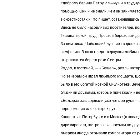
«доброму барину Петру Ильичу» и в трудну
помощью. Они и не знали, чем он занимаетс
в окрестностях и что пишет, остановившись в
Здесь не было назойливых посетителей, пок
Тишина, покой, труд. Простой березовый дер
За ним писал Чайковский лучшие творения 
симфонию. В окно глядят верхушки любимых
открываются берега реки Сестры...
Рядом, в гостиной, — «Беккер», рояль, кото
По вечерам он играл любимого Моцарта, Шо
было в его богатой нотной библиотеке. Веч
близкими друзьями, которые приезжали к н
«Беккера» завладевали уже четыре руки —
переложения для четырех рук.
Концерты в Петербурге и в Москве (в после
дирижировал), гастрольные поездки по друг
Америки иногда отрывали композитора от ро