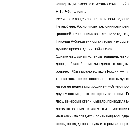
концерты, множество камерных сочинений 
Н. Г. Рубинштейна.
Все чаще и чаще исполнялись произведения
Петербурге. Росло число поклонников и цен
границей. Решающим оказался 1878 год, ко
Николай Рубинштейн организовал «русские 
лучшие произведения Чайковского.
Однако ни шумный успех за границей, ни яр
дорог, пейзажей не могли одолеть с каждым
родине. «Жить можно только в России, — п
только живя вне ее, постигаешь всю силу с
на все ее недостатки, родине». «Отчего пр
другом письме, — отчего прогулка летом в Р
лесу, вечером в степи, бывало, приводила м
ложился на землю в каком-то изнеможении о
неизъяснимо сладких и опьяняющих ощущен
степь, речка, деревня вдали, скромная церкв