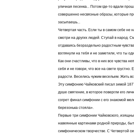
уличная песенка... Потом где-то вдали про
совершенно несвязные образы, которые про
засыпаешь...
Четвертая часть. Если ты в самом себе не 
смотри на других людей. Ступай в народ. См
отдаваясь безраздельно радостным чувствам
взглянули на тебя и не заметили, что ты оди
Как они счастливы, что в них все чувства н
себя и не говори, что все на свете грустно.
радости. Веселись чужим весельем. Жить вс
Эту симфонию Чайковский писал зимой 1877 
душе смятение, в которое повергли его лич
согрет финал симфонии с его знакомой ме
березонька стояла».
Первые три симфонии Чайковского, изящны
навеянные картинами родной природы, быто
симфоническом творчестве. С Четвертой 