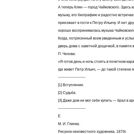
А теперь Клин — город Чайковского. Здесь 
музыку, его биографию и радостно встречает
приезжает в гости к Петру Ильичу. И нет дру
хорошо воспринималась музыка Чайковского,
Когда, потрясенный всем увиденным и усл
дверь дома с заветной дощечкой, в памяти
П. Чехова:
«Я готов день и ночь стоять в почетном кар
где живет Петр Ильич, — до такой степени я
-----------------------
[1] Вступление.
[2] Судьба.
[3] Даже дом не мог себе купить — брал в а
-----------------------
Е
М. И. Глинка.
Рисунок неизвестного художника. 1870г.