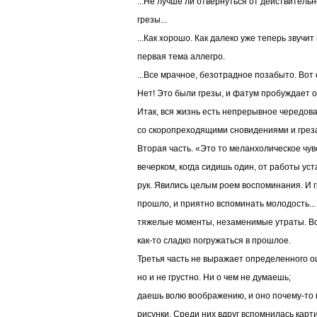
...Не лучше ли отвернуться от действительн
грезы...
...Как хорошо. Как далеко уже теперь звучи
первая тема аллегро.
...Все мрачное, безотрадное позабыто. Вот о
Нет! Это были грезы, и фатум пробуждает о
Итак, вся жизнь есть непрерывное чередов
со скоропреходящими сновидениями и греза
Вторая часть. «Это то меланхолическое чув
вечерком, когда сидишь один, от работы уста
рук. Явились целым роем воспоминания. И гр
прошло, и приятно вспоминать молодость...
тяжелые моменты, незаменимые утраты. Все 
как-то сладко погружаться в прошлое.
Третья часть не выражает определенного о
но и не грустно. Ни о чем не думаешь;
даешь волю воображению, и оно почему-то 
рисунки. Среди них вдруг вспомнилась карт