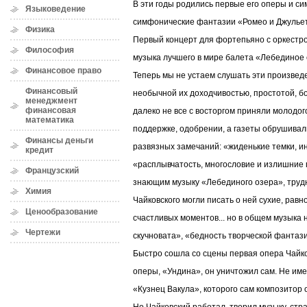
В эти годы родились первые его оперы и с
Языковедение
симфонические фантазии «Ромео и Джульет
Физика
Первый концерт для фортепьяно с оркестр
Философия
музыка лучшего в мире балета «Лебединое 
Финансовое право
Теперь мы не устаем слушать эти произвед
Финансовый
необычной их доходчивостью, простотой, бо
менеджмент
финансовая
далеко не все с восторгом приняли молодог
математика
поддержке, одобрении, а газеты обрушивали
Финансы деньги
развязных замечаний: «жиденькие темки, и
кредит
«расплывчатость, многословие и излишние 
Французский
знающим музыку «Лебединого озера», трудн
Химия
Чайковского могли писать о ней сухие, рав
Ценообразование
счастливых моментов... но в общем музыка 
Чертежи
скучновата», «бедность творческой фантаз
Быстро сошла со сцены первая опера Чайко
оперы, «Ундина», он уничтожил сам. Не им
«Кузнец Вакула», которого сам композитор 