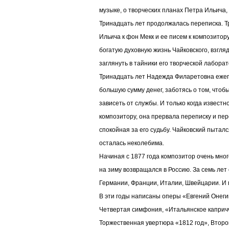
музыке, о творческих планах Петра Ильича,
Тринадцать лет продолжалась переписка. Т
Ильича к фон Мекк и ее писем к композито
богатую духовную жизнь Чайковского, взгля
заглянуть в тайники его творческой лаборат
Тринадцать лет Надежда Филаретовна еже
большую сумму денег, заботясь о том, чтобы
зависеть от службы. И только когда известн
композитору, она прервала переписку и пер
спокойная за его судьбу. Чайковский пытал
осталась неколебима.
Начиная с 1877 года композитор очень мног
на зиму возвращался в Россию. За семь лет
Германии, Франции, Италии, Швейцарии. И 
В эти годы написаны оперы «Евгений Онеги
Четвертая симфония, «Итальянское каприч
Торжественная увертюра «1812 год», Втор