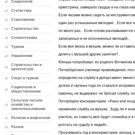
Социология
оркестрина, замирало сердце и на глаза на
Статистика
Если часами можно сидеть за инструментом,
Страхование
один раз услышанные мелодии... Если все
Строительство
по много раз... Если голова разламывается 
Схемотехника
записанных и не исполненных мелодий...
Если вея жизнь в музыке, можно ли оставить
Туризм
делить с музыкой другие занятия?..
Управление
Юноша попробовал: из родного Воткинска ма
Строительство и
архитектура
Петербургское училище правоведения, посл
определен на службу в департамент минист
Спорт и туризм
долгих и скучных года он старался исправн
Социология и
обществознание
наконец, не выдержал: не бросая службу, п
Сельское лесное
Петербурге консерваторию. «Рано или поздн
хозяйство и
землепользование
променяю службу на музыку... Буду ли я зн
учитель, но совесть моя будет спокойна и я
Религия и мифология
роптать на судьбу и людей».
Разное
Проучившись год в консерватории, юноша, к