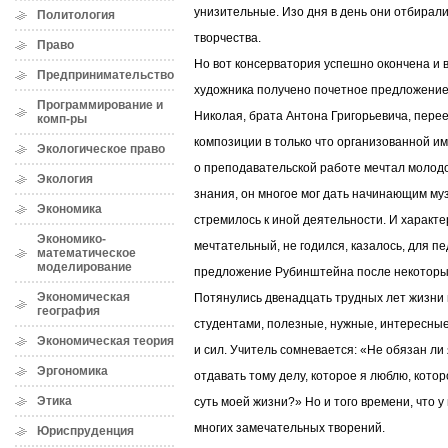
унизительные. Изо дня в день они отбирали
Политология
творчества.
Право
Но вот консерватория успешно окончена и 
Предпринимательство
художника получено почетное предложение
Программирование и
Николая, брата Антона Григорьевича, переех
комп-ры
композиции в только что организованной им
Экологическое право
о преподавательской работе мечтал молодо
Экология
знания, он многое мог дать начинающим муз
Экономика
стремилось к иной деятельности. И характе
Экономико-
мечтательный, не годился, казалось, для п
математическое
моделирование
предложение Рубинштейна после некоторы
Экономическая
Потянулись двенадцать трудных лет жизни 
география
студентами, полезные, нужные, интересные
Экономическая теория
и сил. Учитель сомневается: «Не обязан ли 
Эргономика
отдавать тому делу, которое я люблю, котор
Этика
суть моей жизни?» Но и того времени, что у
многих замечательных творений.
Юриспруденция