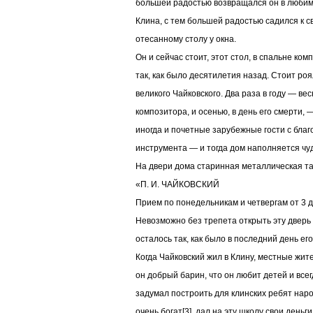
большей радостью возвращался он в любим
Клина, с тем большей радостью садился к с
отесанному столу у окна.
Он и сейчас стоит, этот стол, в спальне ком
так, как было десятилетия назад. Стоит роя
великого Чайковского. Два раза в году — ве
композитора, и осенью, в день его смерти,
иногда и почетные зарубежные гости с бла
инструмента — и тогда дом наполняется чу
На двери дома старинная металлическая та
«П. И. ЧАЙКОВСКИЙ
Прием по понедельникам и четвергам от 3 до
Невозможно без трепета открыть эту дверь и
осталось так, как было в последний день его
Когда Чайковский жил в Клину, местные жите
он добрый барин, что он любит детей и всег
задумал построить для клинских ребят наро
очень богат[3], дал на эту школу свои деньги