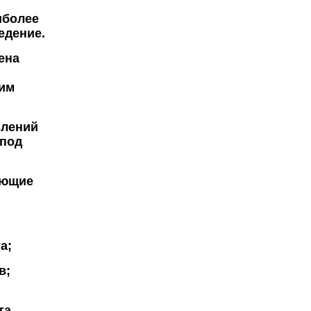
иболее
едение.
ена
жим
влений
 под
ующие
а;
в;
та.