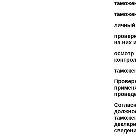
таможен
таможен
личный
проверк
на них 
осмотр 
контрол
таможен
Проверк
примен
проведе
Согласн
должно
таможе
деклари
сведени