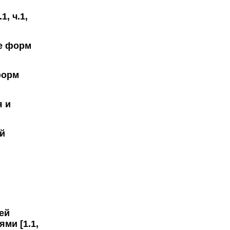
, ч.1,
е форм
форм
я и
й
ей
ми [1.1,