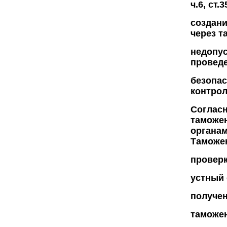
ч.6, ст.3
создани
через та
недопус
проведе
безопас
контроля
Согласн
таможе
органам
Таможен
проверк
устный 
получен
таможе