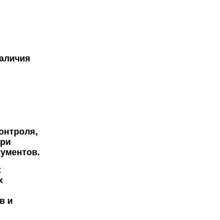
наличия
онтроля,
при
ументов.
х
х
в и