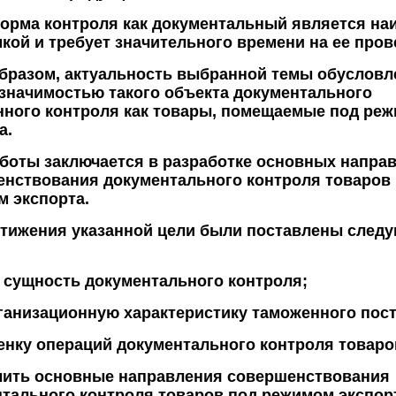
орма контроля как документальный является на
кой и требует значительного времени на ее пров
бразом, актуальность выбранной темы обусловл
значимостью такого объекта документального
ного контроля как товары, помещаемые под ре
а.
боты заключается в разработке основных напра
нствования документального контроля товаров
 экспорта.
стижения указанной цели были поставлены след
 сущность документального контроля;
ганизационную характеристику таможенного пост
енку операций документального контроля товаро
лить основные направления совершенствования
тального контроля товаров под режимом экспор