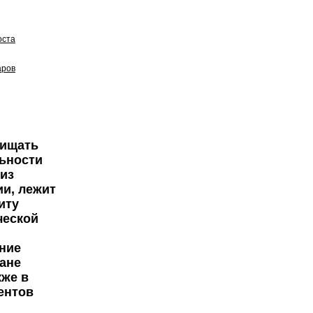
оста
аров
щищать
ьности
 из
ии, лежит
иту
ческой
ние
ане
кже в
ентов