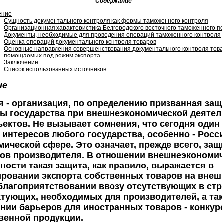
Содержание
ение
Сущность документального контроля как формы таможенного контроля
Организационная характеристика Белгородского восточного таможенного п
Документы, необходимые для проведения операций таможенного контроля
Оценка операций документального контроля товаров
Основные направления совершенствования документального контроля тов
помещаемых под режим экспорта
Заключение
Список использованных источников
ие
 - организация, по определению призванная за
ы государства при внешнеэкономической деятел
ъектов. Не вызывает сомнения, что сегодня один
интересов любого государства, особенно - Росс
мической сфере. Это означает, прежде всего, защ
ов производителя. В отношении внешнеэкономи
ности такая защита, как правило, выражается в
ровании экспорта собственных товаров на внеш
благоприятствовании ввозу отсутствующих в стр
тующих, необходимых для производителей, а та
нии барьеров для иностранных товаров - конкур
венной продукции.