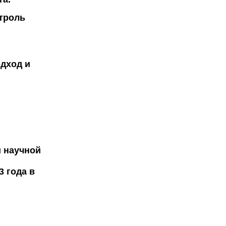
троль
дход и
 научной
3 года в