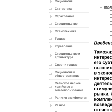
Социология
Введ
Статистика
Страхование
Строительство
Схемотехника
Туризм
Введен
Управление
Таможня
Строительство и
интерес
архитектура
его суб
Спорт и туризм
высших 
Социология и
в эконо
обществознание
интерес
деятель
Сельское лесное
хозяйство и
стимули
землепользование
рынки, 
Религия и мифология
комплек
возведе
Разное
отечест