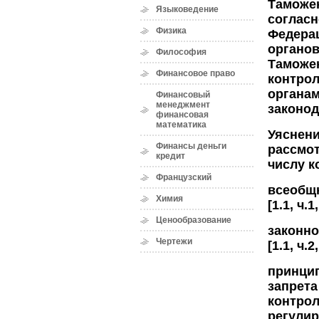
Таможе
Языковедение
согласн
Физика
Федера
органов
Философия
Таможе
Финансовое право
контрол
органам
Финансовый
менеджмент
законод
финансовая
математика
Уяснени
Финансы деньги
рассмот
кредит
числу к
Французский
всеобщ
Химия
[1.1, ч.1
Ценообразование
законно
Чертежи
[1.1, ч.2
принци
запрет
контрол
регулиро