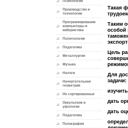
Психология
Такая ф
Производство и
трудоем
технологии
Программирование
Таким о
компьютеры и
особой 
кибернетика
таможен
Политология
экспорт
Педагогика
Цель ра
Металлургия
соверше
режимом
Музыка
Налоги
Для до
задачи:
Начертательная
геометрия
изучить
Не сортированные
дать ор
Оккультизм и
уфология
дать оц
Педагогика
опреде
Полиграфия
докумен