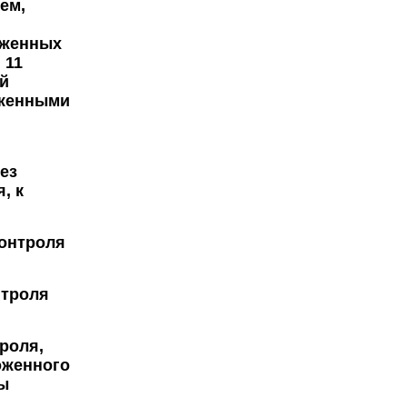
ем,
оженных
 11
й
оженными
ез
, к
онтроля
нтроля
роля,
оженного
ы