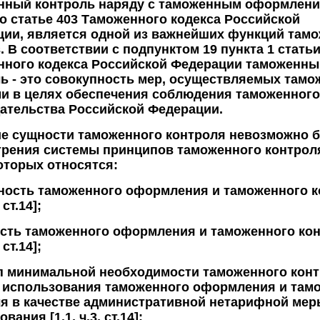
нный контроль наряду с таможенным оформлени
о статье 403 Таможенного кодекса Российской
ции, является одной из важнейших функций там
. В соответствии с подпунктом 19 пункта 1 статьи
нного кодекса Российской Федерации таможенны
ь - это совокупность мер, осуществляемых там
и в целях обеспечения соблюдения таможенного
ательства Российской Федерации.
е сущности таможенного контроля невозможно б
рения системы принципов таможенного контроля
оторых относятся:
ность таможенного оформления и таможенного к
, ст.14];
сть таможенного оформления и таможенного ко
, ст.14];
п минимальной необходимости таможенного конт
а использования таможенного оформления и там
я в качестве административной нетарифной мер
вания [1.1, ч.3, ст.14];