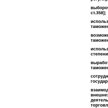
выбороч
ст.358];
исполь
таможенн
возмож
таможен
использ
степени 
выработ
таможенн
сотруд
государс
взаимод
внешнеэ
деятель
торговл