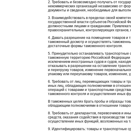
2. Требовать и безвозмездно получать от госуда
некоммерческих организаций независимо от форм
документы и сведения, необходимые для выполн
3. Взаимодействовать в пределах своей компете
государственной власти субъектов Российской Ф
должностными лицами и гражданами. Привлекать
правоохранительных, контролирующих органов, о
4. Давать разрешение на помещение товаров и
таможенный досмотр и осуществлять таможенный
достаточные формы таможенного контроля.
5. Принудительно останавливать транспортные с
таможенную территорию Российской Федерации 
исключением иностранных судов и судов, находя
отказывать в разрешении на оставление транспо
и перегрузку товаров, изменение первоначальног
упаковку или переупаковку товаров, изменение,
6. Требовать от лиц, перемещающих товары и тр
иных лиц, обладающих полномочиями в отношени
операций с товарами и транспортными средств
таможенного контроля и осуществления иных фу
В таможенных целях брать пробы и образцы това
обладающим полномочиями в отношении товаров,
8. Требовать от декларантов, перевозчиков и и
средств, оказания содействия в производстве 
осуществлении иных функций, возложенных на 
9. Идентифицировать: товары и транспортные с