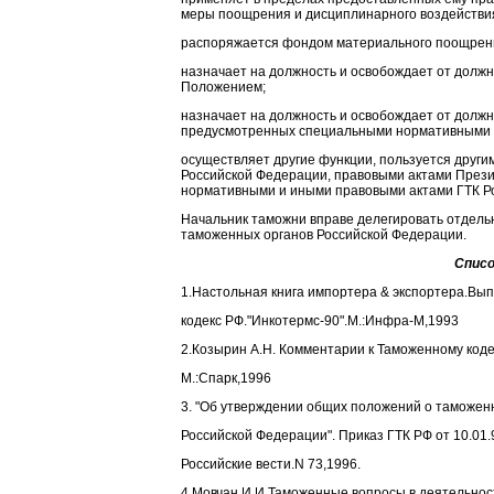
меры поощрения и дисциплинарного воздействи
распоряжается фондом материального поощрени
назначает на должность и освобождает от долж
Положением;
назначает на должность и освобождает от должн
предусмотренных специальными нормативными а
осуществляет другие функции, пользуется други
Российской Федерации, правовыми актами Прези
нормативными и иными правовыми актами ГТК Ро
Начальник таможни вправе делегировать отдел
таможенных органов Российской Федерации.
Списо
1.Настольная книга импортера & экспортера.Вып
кодекс РФ."Инкотермс-90".М.:Инфра-М,1993
2.Козырин А.Н. Комментарии к Таможенному коде
М.:Спарк,1996
3. "Об утверждении общих положений о таможен
Российской Федерации". Приказ ГТК РФ от 10.01.9
Российские вести.N 73,1996.
4.Мовчан И.И.Таможенные вопросы в деятельнос