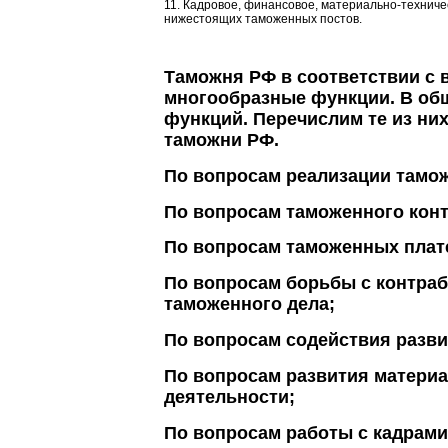
11. Кадровое, финансовое, материально-техниче
нижестоящих таможенных постов.
Таможня РФ в соответствии с 
многообра
з
ные функции. В об
функций. Перечислим те из ни
т
а
можни РФ.
По вопросам реализации тамо
По вопросам таможенного кон
По вопросам таможенных плат
По вопросам борьбы с контра
таможенн
о
го дела;
По вопросам содействия разв
По вопросам развития материа
деятельн
о
сти;
По вопросам работы с кадрами