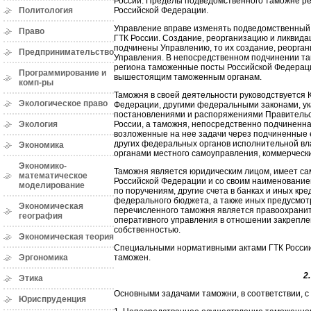
России. Пределы подведомственного таможне ре
Российской Федерации.
Политология
Управление вправе изменять подведомственный
Право
ГТК России. Создание, реорганизацию и ликвид
подчинены Управлению, то их создание, реорга
Предпринимательство
Управления. В непосредственном подчинении т
региона таможенные посты Российской Федерац
Программирование и
вышестоящим таможенным органам.
комп-ры
Таможня в своей деятельности руководствуется
Экологическое право
Федерации, другими федеральными законами, у
постановлениями и распоряжениями Правительс
России, а таможня, непосредственно подчиненн
Экология
возложенные на нее задачи через подчиненные
других федеральных органов исполнительной вл
Экономика
органами местного самоуправления, коммерческ
Экономико-
Таможня является юридическим лицом, имеет са
математическое
Российской Федерации и со своим наименование
моделирование
по поручениям, другие счета в банках и иных кр
федерального бюджета, а также иных предусмот
Экономическая
перечисленного таможня является правоохранит
география
оперативного управления в отношении закрепле
собственностью.
Экономическая теория
Специальными нормативными актами ГТК России
таможен.
Эргономика
2
Этика
Основными задачами таможни, в соответствии, с
Юриспруденция