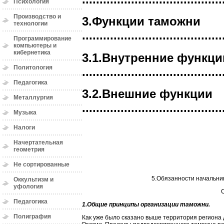
Психология
Производство и
3.Функции таможни
технологии
........................................
Программирование
компьютеры и
кибернетика
3.1.Внутренние функци
Политология
........................................
Педагогика
3.2.Внешние функции
Металлургия
........................................
Музыка
Налоги
Начертательная
геометрия
Не сортированные
5.Обязанности начальника таможни ..
Оккультизм и
уфология
С
Педагогика
1.Общие принципы организации таможни.
Полиграфия
Как уже было сказано выше территория региона