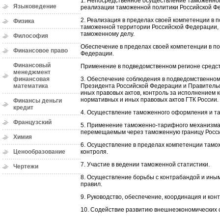
1. Непосредственное осуществление таможенног
Языковедение
реализации таможенной политики Российской Фе
2. Реализация в пределах своей компетенции в 
Физика
таможенной территории Российской Федерации, 
таможенному делу.
Философия
Обеспечение в пределах своей компетенции в п
Финансовое право
Федерации.
Финансовый
Применение в подведомственном регионе средст
менеджмент
3. Обеспечение соблюдения в подведомственном
финансовая
Президента Российской Федерации и Правительс
математика
иных правовых актов, контроль за исполнением
нормативных и иных правовых актов ГТК России.
Финансы деньги
кредит
4. Осуществление таможенного оформления и та
Французский
5. Применение таможенно-тарифного механизма и
перемещаемым через таможенную границу Росси
Химия
6. Осуществление в пределах компетенции тамо
контроля.
Ценообразование
7. Участие в ведении таможенной статистики.
Чертежи
8. Осуществление борьбы с контрабандой и ины
правил.
9. Руководство, обеспечение, координация и ко
10. Содействие развитию внешнеэкономических с