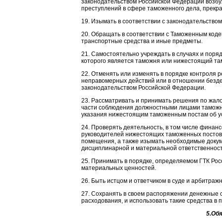
законодательством Российской Федерации возбу
преступлений в сфере таможенного дела, прекра
19. Изымать в соответствии с законодательство
20. Обращать в соответствии с Таможенным код
транспортные средства и иные предметы.
21. Самостоятельно учреждать в случаях и поря
которого является таможня или нижестоящий та
22. Отменять или изменять в порядке контроля
неправомерных действий или в отношении безде
законодательством Российской Федерации.
23. Рассматривать и принимать решения по жало
части соблюдения должностными лицами таможни
указания нижестоящим таможенным постам об у
24. Проверять деятельность, в том числе финан
руководителей нижестоящих таможенных постов 
помещения, а также изымать необходимые докум
дисциплинарной и материальной ответственност
25. Принимать в порядке, определяемом ГТК Рос
материальных ценностей.
26. Быть истцом и ответчиком в суде и арбитражн
27. Сохранять в своем распоряжении денежные с
расходования, и использовать такие средства в
5.Об