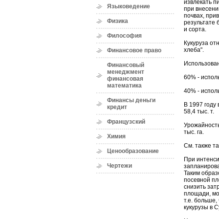
извлекать п
Языковедение
при внесени
почвах, при
Физика
результате 
и сорта.
Философия
Кукуруза от
хлеба".
Финансовое право
Использова
Финансовый
менеджмент
60% - испол
финансовая
математика
40% - испол
Финансы деньги
В 1997 году
кредит
58,4 тыс. т.
Французский
Урожайность 
тыс. га.
Химия
См. также та
Ценообразование
При интенси
Чертежи
запланирова
Таким образо
посевной пл
снизить зат
площади, мож
т.е. больше,
кукурузы в 