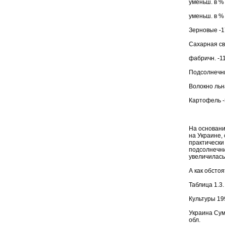
уменьш. в % 
уменьш. в %
Зерновые -17
Сахарная св
фабричн. -11
Подсолнечни
Волокно льна-
Картофель -5
На основании
на Украине,
практически
подсолнечни
увеличилась 
А как обсто
Таблица 1.3.
Культуры 19
Украина Сумс
обл.