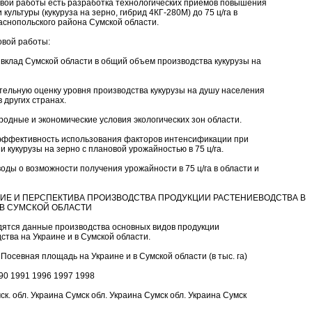
вой работы есть разработка технологических приемов повышения
культуры (кукуруза на зерно, гибрид 4КГ-280М) до 75 ц/га в
аснопольского района Сумской области.
овой работы:
вклад Сумской области в общий объем производства кукурузы на
тельную оценку уровня производства кукурузы на душу населения
в других странах.
родные и экономические условия экологических зон области.
эффективность использования факторов интенсификации при
 кукурузы на зерно с плановой урожайностью в 75 ц/га.
оды о возможности получения урожайности в 75 ц/га в области и
 И ПЕРСПЕКТИВА ПРОИЗВОДСТВА ПРОДУКЦИИ РАСТЕНИЕВОДСТВА В
 В СУМСКОЙ ОБЛАСТИ
ятся данные производства основных видов продукции
ства на Украине и в Сумской области.
 Посевная площадь на Украине и в Сумской области (в тыс. га)
90 1991 1996 1997 1998
к. обл. Украина Сумск обл. Украина Сумск обл. Украина Сумск