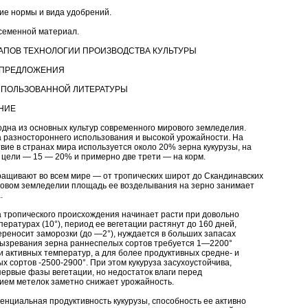
е нормы и вида удобрений.
семенной материал.
АПОВ ТЕХНОЛОГИИ ПРОИЗВОДСТВА КУЛЬТУРЫ
 ПРЕДЛОЖЕНИЯ
СПОЛЬЗОВАННОЙ ЛИТЕРАТУРЫ
НИЕ
одна из основных культур современного мирового земледелия.
а разностороннего использования и высокой урожайности. На
вие в странах мира используется около 20% зерна кукурузы, на
 цели — 15 — 20% и примерно две трети — на корм.
ращивают во всем мире — от тропических широт до Скандинавских
ровом земледелии площадь ее возделывания на зерно занимает
.
а тропического происхождения начинает расти при довольно
пературах (10°), период ее вегетации растянут до 160 дней,
ереносит заморозки (до —2°), нуждается в больших запасах
вызревания зерна раннеспелых сортов требуется 1—2200°
и активных температур, а для более продуктивных средне- и
х сортов -2500-2900°. При этом кукуруза засухоустойчива,
первые фазы вегетации, но недостаток влаги перед
ем метелок заметно снижает урожайность.
енциальная продуктивность кукурузы, способность ее активно