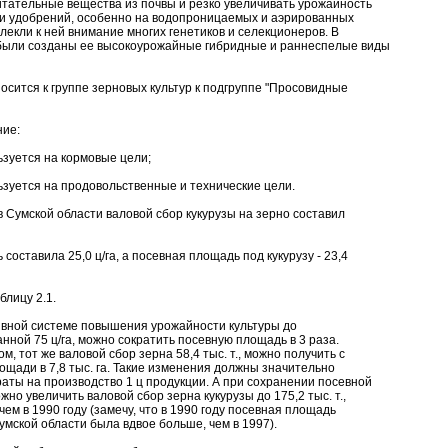
итательные вещества из почвы и резко увеличивать урожайность
и удобрений, особенно на водопроницаемых и аэрированных
влекли к ней внимание многих генетиков и селекционеров. В
были созданы ее высокоурожайные гибридные и раннеспелые виды
носится к группе зерновых культур к подгруппе "Просовидные
ние:
ьзуется на кормовые цели;
ьзуется на продовольственные и технические цели.
 в Сумской области валовой сбор кукурузы на зерно составил
составила 25,0 ц/га, а посевная площадь под кукурузу - 23,4
блицу 2.1.
вной системе повышения урожайности культуры до
нной 75 ц/га, можно сократить посевную площадь в 3 раза.
м, тот же валовой сбор зерна 58,4 тыс. т., можно получить с
ощади в 7,8 тыс. га. Такие изменения должны значительно
раты на производство 1 ц продукции. А при сохранении посевной
но увеличить валовой сбор зерна кукурузы до 175,2 тыс. т.,
 чем в 1990 году (замечу, что в 1990 году посевная площадь
Сумской области была вдвое больше, чем в 1997).