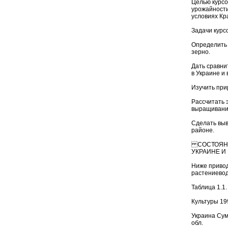
Целью курсо
урожайности 
условиях Кр
Задачи курс
Определить 
зерно.
Дать сравни
в Украине и 
Изучить при
Рассчитать 
выращивании
Сделать выв
районе.
СОСТОЯНИЕ
УКРАИНЕ И
Ниже привод
растениевод
Таблица 1.1.
Культуры 19
Украина Сумс
обл.