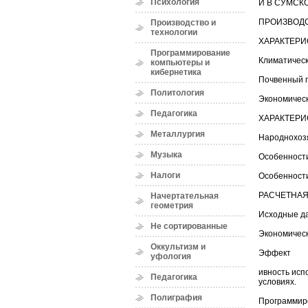
Психология
И В СУМСК
ПРОИЗВОДС
Производство и
технологии
ХАРАКТЕРИ
Программирование
Климатическ
компьютеры и
кибернетика
Почвенный п
Политология
Экономическ
Педагогика
ХАРАКТЕРИ
Металлургия
Народнохоз
Музыка
Особенност
Налоги
Особенности
РАСЧЕТНАЯ
Начертательная
геометрия
Исходные д
Не сортированные
Экономическ
Оккультизм и
Эффект
уфология
ивность исп
Педагогика
условиях.
Полиграфия
Программиро