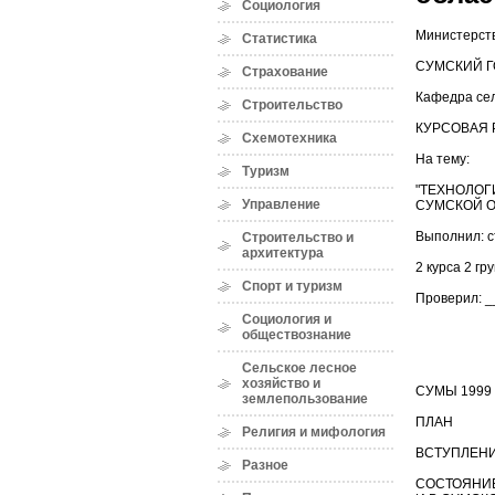
Социология
Министерст
Статистика
СУМСКИЙ Г
Страхование
Кафедра сел
Строительство
КУРСОВАЯ 
Схемотехника
На тему:
Туризм
"ТЕХНОЛОГ
Управление
СУМСКОЙ О
Выполнил: с
Строительство и
архитектура
2 курса 2 г
Спорт и туризм
Проверил: 
Социология и
обществознание
Сельское лесное
хозяйство и
СУМЫ 1999 
землепользование
ПЛАН
Религия и мифология
ВСТУПЛЕН
Разное
СОСТОЯНИЕ