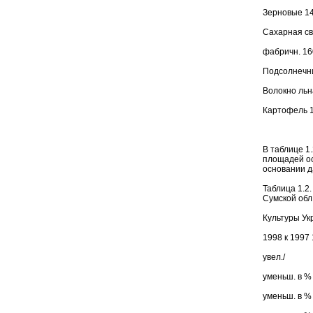
Зерновые 14
Сахарная св
фабричн. 160
Подсолнечни
Волокно льна
Картофель 14
В таблице 1
площадей ос
основании да
Таблица 1.2
Сумской обл.
Культуры Ук
1998 к 1997 
увел./
уменьш. в % 
уменьш. в % 