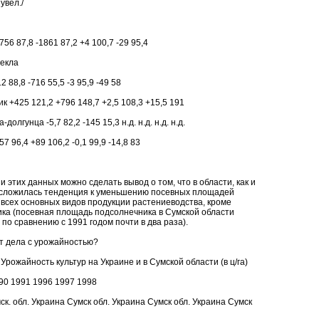
увел./
56 87,8 -1861 87,2 +4 100,7 -29 95,4
екла
2 88,8 -716 55,5 -3 95,9 -49 58
к +425 121,2 +796 148,7 +2,5 108,3 +15,5 191
долгунца -5,7 82,2 -145 15,3 н.д. н.д. н.д. н.д.
7 96,4 +89 106,2 -0,1 99,9 -14,8 83
 этих данных можно сделать вывод о том, что в области, как и
 сложилась тенденция к уменьшению посевных площадей
 всех основных видов продукции растениеводства, кроме
ка (посевная площадь подсолнечника в Сумской области
по сравнению с 1991 годом почти в два раза).
ят дела с урожайностью?
 Урожайность культур на Украине и в Сумской области (в ц/га)
90 1991 1996 1997 1998
к. обл. Украина Сумск обл. Украина Сумск обл. Украина Сумск