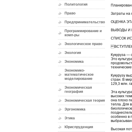
Политология
Планировани
Право
Затраты на 
ОЦЕНКА ЭТ
Предпринимательство
ВЫВОДЫ И
Программирование и
комп-ры
СПИСОК И
Экологическое право
ВСТУПЛЕ
Экология
Кукуруза — 
Это культур
Экономика
продовольст
технические
Экономико-
математическое
Кукурузу вы
моделирование
стран. В ми
129,3 млн. га
Экономическая
география
Эта культур
высоких тем
она плохо п
Экономическая теория
тепла. Для 
биологическ
Эргономика
позднеспелы
особенно в 
Этика
выбрасывани
Юриспруденция
Высокая пот