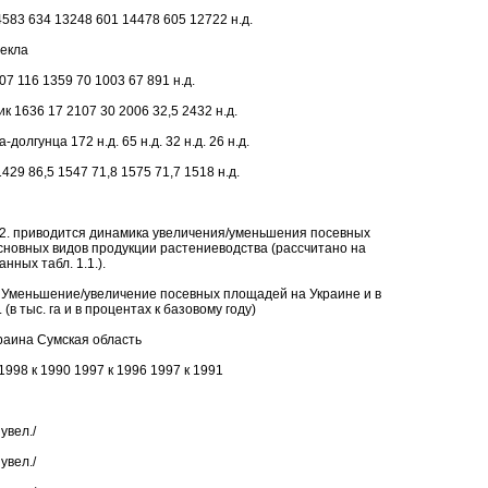
583 634 13248 601 14478 605 12722 н.д.
екла
7 116 1359 70 1003 67 891 н.д.
к 1636 17 2107 30 2006 32,5 2432 н.д.
-долгунца 172 н.д. 65 н.д. 32 н.д. 26 н.д.
29 86,5 1547 71,8 1575 71,7 1518 н.д.
.2. приводится динамика увеличения/уменьшения посевных
новных видов продукции растениеводства (рассчитано на
нных табл. 1.1.).
. Уменьшение/увеличение посевных площадей на Украине и в
 (в тыс. га и в процентах к базовому году)
раина Сумская область
1998 к 1990 1997 к 1996 1997 к 1991
увел./
увел./