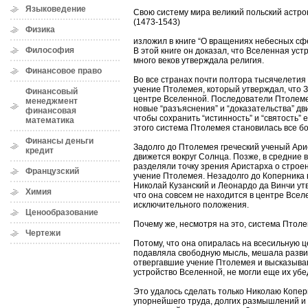
Языковедение
Свою систему мира великий польский астр
(1473-1543)
Физика
изложил в книге “О вращениях небесных сфе
Философия
В этой книге он доказал, что Вселенная устр
много веков утверждала религия.
Финансовое право
Во все странах почти полтора тысячелети
учение Птолемея, который утверждал, что 
Финансовый
центре Вселенной. Последователи Птолеме
менеджмент
новые “разъяснения” и “доказательства” дв
финансовая
чтобы сохранить “истинность” и “святость” 
математика
этого система Птолемея становилась все б
Финансы деньги
Задолго до Птолемея греческий ученый Ари
кредит
движется вокруг Солнца. Позже, в средние 
разделяли точку зрения Аристарха о строе
Французский
учение Птолемея. Незадолго до Коперника 
Николай Кузанский и Леонардо да Винчи ут
Химия
что она совсем не находится в центре Всел
исключительного положения.
Ценообразование
Почему же, несмотря на это, система Птол
Чертежи
Потому, что она опиралась на всесильную ц
подавляла свободную мысль, мешала развит
отвергавшие учение Птолемея и высказыва
устройство Вселенной, не могли еще их уб
Это удалось сделать только Николаю Копер
упорнейшего труда, долгих размышлений и