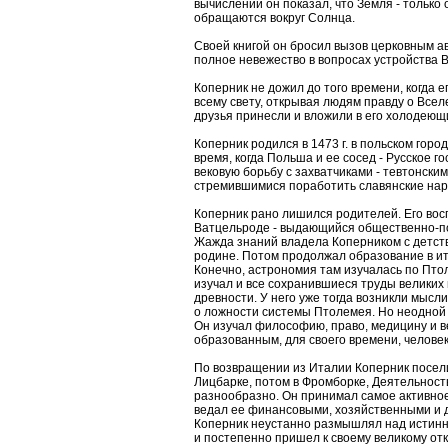
вычислений он показал, что Земля - только 
обращаются вокруг Солнца.
Своей книгой он бросил вызов церковным а
полное невежество в вопросах устройства 
Коперник не дожил до того времени, когда е
всему свету, открывая людям правду о Всел
друзья принесли и вложили в его холодеющи
Коперник родился в 1473 г. в польском горо
время, когда Польша и ее сосед - Русское г
вековую борьбу с захватчиками - тевтонски
стремившимися поработить славянские нар
Коперник рано лишился родителей. Его вос
Ватцельроде - выдающийся общественно-по
Жажда знаний владела Коперником с детств
родине. Потом продолжал образование в ит
Конечно, астрономия там изучалась по Пто
изучал и все сохранившиеся труды великих
древности. У него уже тогда возникли мысли
о ложности системы Птолемея. Но неодной
Он изучал философию, право, медицину и в
образованным, для своего времени, челове
По возвращении из Италии Коперник посели
Лицбарке, потом в Фромборке, Деятельност
разнообразно. Он принимал самое активное
ведал ее финансовыми, хозяйственными и д
Коперник неустанно размышлял над истин
и постепенно пришел к своему великому от