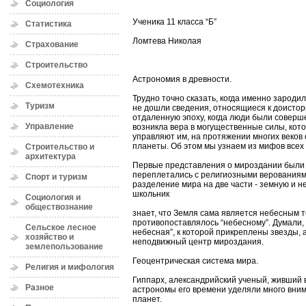
Социология
Ученика 11 класса “Б”
Статистика
Ломтева Николая
Страхование
Строительство
Астрономия в древности.
Схемотехника
Трудно точно сказать, когда именно зароди
Туризм
не дошли сведения, относящиеся к доистор
отдаленную эпоху, когда люди были соверш
Управление
возникла вера в могущественные силы, кот
управляют им, на протяжении многих веков
планеты. Об этом мы узнаем из мифов всех
Строительство и
архитектура
Первые представления о мироздании были 
переплетались с религиозными верованиям
Спорт и туризм
разделение мира на две части - земную и н
школьник
Социология и
обществознание
знает, что Земля сама является небесным т
противопоставлялось “небесному”. Думали, 
Сельское лесное
небесная”, к которой прикреплены звезды,
хозяйство и
неподвижный центр мироздания.
землепользование
Геоцентрическая система мира.
Религия и мифология
Гиппарх, александрийский ученый, живший во 
Разное
астрономы его времени уделяли много вни
планет.