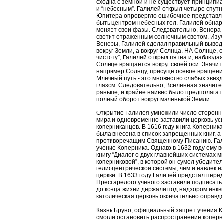
сходна с земной и не существует принципи
и “небесным”. Галилей открыл четыре спут
Юпитера опровергло ошибочное представле
быть центром небесных тел. Галилей обнар
меняет свои фазы. Следовательно, Венера 
светит отраженным солнечным светом. Изу
Венеры, Галилей сделал правильный вывод 
вокруг Земли, а вокруг Солнца. НА Солнце
чистоту”, Галилей открыл пятна и, наблюдая
Солнце вращается вокруг своей оси. Значи
например Солнцу, присуще осевое вращение
Млечный путь - это множество слабых звез
глазом. Следовательно, Вселенная значите
раньше, и крайне наивно было предполагать
полный оборот вокруг маленькой Земли.
Открытие Галилея умножили число сторонн
мира и одновременно заставили церковь у
коперниканцев. В 1616 году книга Коперник
была внесена в список запрещенных книг, а
противоречащим Священному Писанию. Гал
учение Коперника. Однако в 1632 году ему в
книгу “Диалог о двух главнейших системах 
коперниковой”, в которой он сумел убедите
гелиоцентрической системы, чем и навлек н
церкви. В 1633 году Галилей предстал пере
Престарелого ученого заставили подписать 
до конца жизни держали под надзором инкв
католическая церковь окончательно оправд
Казнь Бруно, официальный запрет учения К
смогли остановить распространение коперн