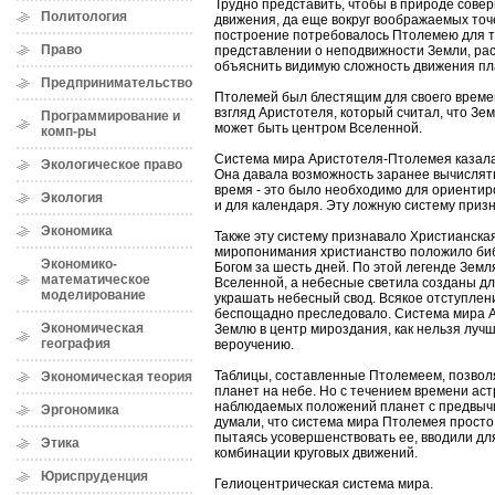
Трудно представить, чтобы в природе сове
Политология
движения, да еще вокруг воображаемых точе
построение потребовалось Птолемею для т
Право
представлении о неподвижности Земли, ра
объяснить видимую сложность движения пл
Предпринимательство
Птолемей был блестящим для своего време
взгляд Аристотеля, который считал, что Зе
Программирование и
может быть центром Вселенной.
комп-ры
Система мира Аристотеля-Птолемея казал
Экологическое право
Она давала возможность заранее вычислят
время - это было необходимо для ориентир
Экология
и для календаря. Эту ложную систему приз
Экономика
Также эту систему признавало Христианская
миропонимания христианство положило биб
Экономико-
Богом за шесть дней. По этой легенде Земл
математическое
Вселенной, а небесные светила созданы дл
моделирование
украшать небесный свод. Всякое отступлени
беспощадно преследовало. Система мира А
Экономическая
Землю в центр мироздания, как нельзя луч
география
вероучению.
Таблицы, составленные Птолемеем, позвол
Экономическая теория
планет на небе. Но с течением времени а
наблюдаемых положений планет с предвыч
Эргономика
думали, что система мира Птолемея прост
пытаясь усовершенствовать ее, вводили дл
Этика
комбинации круговых движений.
Юриспруденция
Гелиоцентрическая система мира.