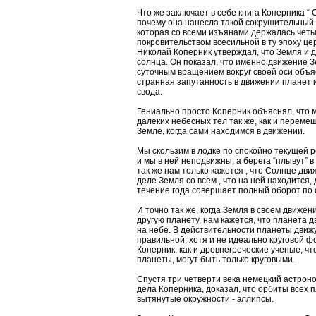
Что же заключает в себе книга Коперника “
почему она нанесла такой сокрушительный 
которая со всеми изъянами держалась четы
покровительством всесильной в ту эпоху це
Николай Коперник утверждал, что Земля и д
солнца. Он показал, что именно движение З
суточным вращением вокруг своей оси объ
странная запутанность в движении планет
свода.
Гениально просто Коперник объяснял, что
далеких небесных тел так же, как и перем
Земле, когда сами находимся в движении.
Мы скользим в лодке по спокойно текущей ре
и мы в ней неподвижны, а берега “плывут” 
так же нам только кажется , что Солнце дви
деле Земля со всем , что на ней находится,
течение года совершает полный оборот по 
И точно так же, когда Земля в своем движен
другую планету, нам кажется, что планета 
на небе. В действительности планеты движ
правильной, хотя и не идеально круговой фо
Коперник, как и древнегреческие ученые, ч
планеты, могут быть только круговыми.
Спустя три четверти века немецкий астрон
дела Коперника, доказал, что орбиты всех
вытянутые окружности - эллипсы.