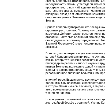
Звезды Коперник считал неподвижными. Ст
неподвижности Земли, утверждали, что если
пространстве, то при наблюдении неба в р
казаться, что звезды смещаются, меняют св
смещений звезд за много веков не заметил 
сторонники учения Птолемея хотели видет
Земли.
Однако Коперник утверждал, что звезды на
огромных расстояниях. Поэтому ничтожные
замечены. Действительно, расстояния от н
оказались настолько большими, что еще спу
они поддавались точному определению. Толь
Василий Яковлевич Струве положил начало
до звезд.
Понятно, какое потрясающее впечатление д
которой Коперник объяснил мир, не считаяс
всякий авторитет церкви в делах науки. Дея
какой удар по религии наносит научный тру
низвел Землю на положение одной из плане
свободно распространялась среди ученых. 
революционное значение великой книги пр
в полной мере. Выдвинулись другие крупны
Коперника. Они развивали и распространя
в которой Земля - как бы песчинка, а миров
этого времени церковь начала ожесточенн
учения Коперника.
Новое учение о солнечной системе -гелиоц
жесточайшей борьбе с религией. Учение К