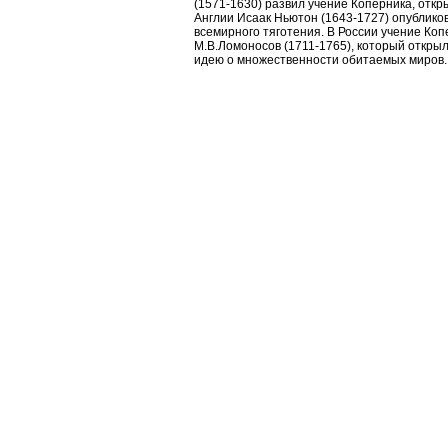
(1571-1630) развил учение Коперника, откр
Англии Исаак Ньютон (1643-1727) опублико
всемирного тяготения. В России учение Ко
М.В.Ломоносов (1711-1765), который откр
идею о множественности обитаемых миров.