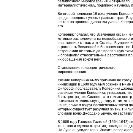
религиозного мировоззрения и открывало ш
материалистическому, подлинно научному 
Во второй половине 16 века учение Коперн
среди передовых ученых разных стран. Выд
не только пропогандировали учение Коперн
его.
Коперник полагал, что Вселенная ограниче
которые расположены на невообразимо огро
расстояниях от нас и от Солнца. В учении 
огромность Вселенной и бесконечность ее. 
астрономии не только дал правильную схем
и определил относительные расстояния пл
их обращения вокруг него.
Становление гелиоцентрического
мировоззренния.
Учение Коперника было признано не сразу. 
инквизиции в 1600 году был сожжен в Риме
философ, последователь Коперника Джордан
развивая учение Коперника, утверждал, что
быть центра, что Солнце - это только цент
высказывал гениальную догадку о том, что з
наше, причем вокруг бесчисленных звезд дв
которых существует разумная жизнь. Ни пыт
сломили волю Джордано Бруно, не заставили
В 1609 году Галилео Галилей (1564-1642) 
телескоп и сделал открытия, наглядно по
На Луне он увидел горы. Значит, поверхност