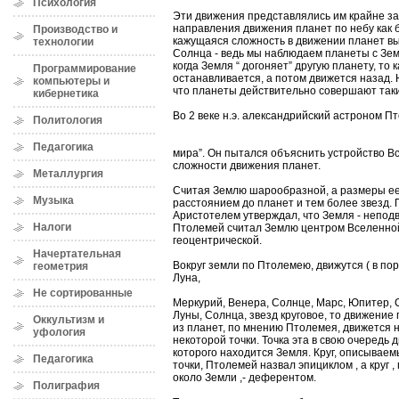
Психология
Эти движения представлялись им крайне за
направления движения планет по небу как 
Производство и
кажущаяся сложность в движении планет в
технологии
Солнца - ведь мы наблюдаем планеты с Зем
когда Земля “ догоняет” другую планету, то 
Программирование
останавливается, а потом движется назад.
компьютеры и
что планеты действительно совершают таки
кибернетика
Во 2 веке н.э. александрийский астроном П
Политология
Педагогика
мира”. Он пытался объяснить устройство В
сложности движения планет.
Металлургия
Считая Землю шарообразной, а размеры ее
Музыка
расстоянием до планет и тем более звезд. 
Аристотелем утверждал, что Земля - непод
Налоги
Птолемей считал Землю центром Вселенной
геоцентрической.
Начертательная
Вокруг земли по Птолемею, движутся ( в по
геометрия
Луна,
Не сортированные
Меркурий, Венера, Солнце, Марс, Юпитер, 
Луны, Солнца, звезд круговое, то движение
Оккультизм и
из планет, по мнению Птолемея, движется не
уфология
некоторой точки. Точка эта в свою очередь д
которого находится Земля. Круг, описывае
Педагогика
точки, Птолемей назвал эпициклом , а круг ,
около Земли ,- деферентом.
Полиграфия