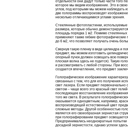
отдельности они дадут только части того п
которое мы видим изображение. Это в свою
углов, под которыми мы можем наблюдать 
две голограммы воспроизводят изображени
несколько отличающимися углами зрения.
Стеклянные фотопластинки, используемые 
размера, которые обычно демонстрируются
площадь порядка 1 м2. Помимо стеклянных
применяют также гибкие фотографические 
до 6 м2, что позволяет получать очень бол
Свернув такую пленку в виде цилиндра и по
предмет, мы можем изготовить цилиндрическ
опорный пучок должен освещать всю поверх
плоская волна здесь не годится). Такую гол
и рассматривать с любой стороны. При во
создается впечатление, что предмет заклю
Голографическое изображение характеризу
связанных с тем, что для его получения ис
свет лазера. Если предмет первоначально
светом – чаще всего это красный свет гелий-
последующее восстановление изображения
того же света. В результате голографическ
оказывается одноцветным, например, красн
воспроизводящей естественный цвет предм
сложные методы. Другой особенностью гол
является его своеобразная зернистая струк
при голографировании предмет освещается
Предпринимались неоднократные попытки «
досадной зернистости, однако успехи здесь