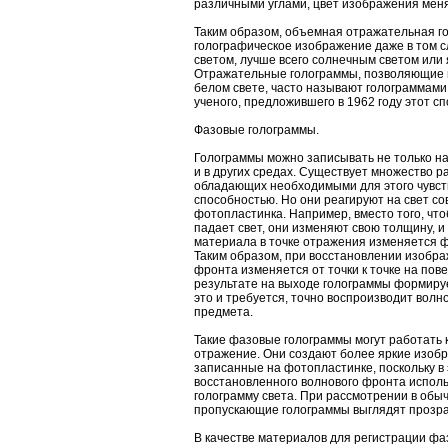
различными углами, цвет изображения меняе
Таким образом, объемная отражательная г
голографическое изображение даже в том с
светом, лучше всего солнечным светом или я
Отражательные голограммы, позволяющие 
белом свете, часто называют голограммами 
ученого, предложившего в 1962 году этот с
Фазовые голограммы.
Голограммы можно записывать не только на
и в других средах. Существует множество 
обладающих необходимыми для этого чувс
способностью. Но они реагируют на свет с
фотопластинка. Например, вместо того, что
падает свет, они изменяют свою толщину, и
материала в точке отражения изменяется 
Таким образом, при восстановлении изобра
фронта изменяется от точки к точке на пов
результате на выходе голограммы формируе
это и требуется, точно воспроизводит вол
предмета.
Такие фазовые голограммы могут работать к
отражение. Они создают более яркие изобр
записанные на фотопластинке, поскольку в
восстановленного волнового фронта испол
голограмму света. При рассмотрении в обы
пропускающие голограммы выглядят прозрач
В качестве материалов для регистрации фа