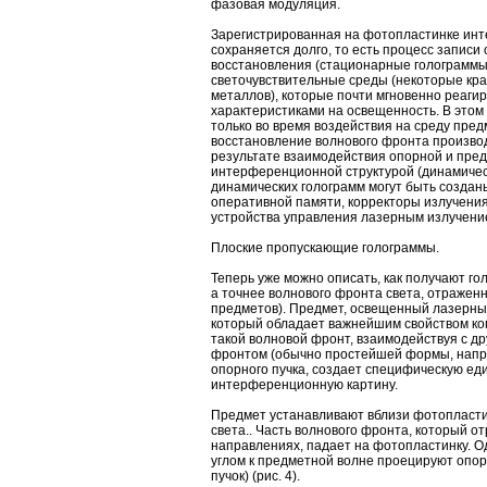
фазовая модуляция.
Зарегистрированная на фотопластинке ин
сохраняется долго, то есть процесс записи
восстановления (стационарные голограммы
светочувствительные среды (некоторые кра
металлов), которые почти мгновенно реаг
характеристиками на освещенность. В этом
только во время воздействия на среду пред
восстановление волнового фронта производ
результате взаимодействия опорной и пред
интерференционной структурой (динамичес
динамических голограмм могут быть создан
оперативной памяти, корректоры излучения
устройства управления лазерным излучени
Плоские пропускающие голограммы.
Теперь уже можно описать, как получают го
а точнее волнового фронта света, отраженн
предметов). Предмет, освещенный лазерны
который обладает важнейшим свойством ко
такой волновой фронт, взаимодействуя с д
фронтом (обычно простейшей формы, напр
опорного пучка, создает специфическую ед
интерференционную картину.
Предмет устанавливают вблизи фотопласти
света.. Часть волнового фронта, который о
направлениях, падает на фотопластинку. 
углом к предметной волне проецируют опо
пучок) (рис. 4).