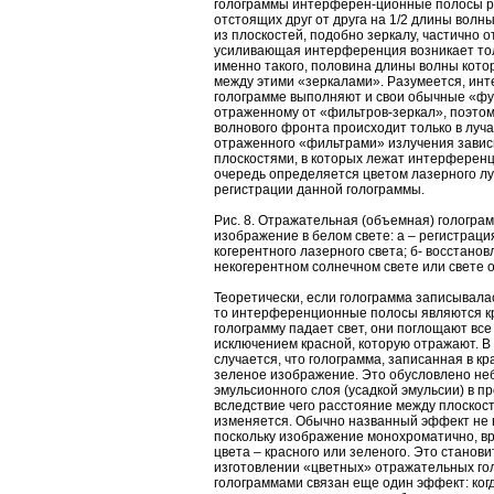
голограммы интерферен-ционные полосы ра
отстоящих друг от друга на 1/2 длины волн
из плоскостей, подобно зеркалу, частично о
усиливающая интерференция возникает тол
именно такого, половина длины волны кото
между этими «зеркалами». Разумеется, ин
голограмме выполняют и свои обычные «фун
отраженному от «фильтров-зеркал», поэто
волнового фронта происходит только в луча
отраженного «фильтрами» излучения завис
плоскостями, в которых лежат интерференц
очередь определяется цветом лазерного лу
регистрации данной голограммы.
Рис. 8. Отражательная (объемная) гологра
изображение в белом свете: а – регистрац
когерентного лазерного света; б- восстано
некогерентном солнечном свете или свете о
Теоретически, если голограмма записывалас
то интерференционные полосы являются кр
голограмму падает свет, они поглощают все
исключением красной, которую отражают. В
случается, что голограмма, записанная в кр
зеленое изображение. Это обусловлено н
эмульсионного слоя (усадкой эмульсии) в п
вследствие чего расстояние между плоско
изменяется. Обычно названный эффект не 
поскольку изображение монохроматично, вря
цвета – красного или зеленого. Это станов
изготовлении «цветных» отражательных го
голограммами связан еще один эффект: ког