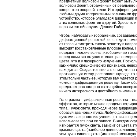
предметный волновой фронт может быть люб
волновой фронт, отраженный от реального 
когерентен опорной волне. Интерференци
любыми двумя когерентными волновыми фро
устройство, которое благодаря дифракции 
этих волновых фронтов в другой. Здесь-то и
первым его обнаружил Деннис Габор.
Чтобы наблюдать изображение, создаваемо
дифракционной решеткой, ее следует поме
от глаза и смотреть сквозь решетку в напра
выходят восстановленные плоские волны. П
поадают плоские волны, изображение также
перед нами как «глухая стена», равномерно
цвета, что и у лазерного излучения. Поскол
каких-либо специфических признаков, невоз
находится. Создается впечатление, что вы
протяженную стену, расположенную где-то в
этом только часть ее, которую вам удается
«окно» - дифракционную решетку. Таким о
предстает равномерно светящейся поверхн
ничего интересного и достойного внимания.
Голограмма – дифракционная решетка – по
эффектов, которые можно продемонстриров
типа. Пучок света, проходя через дифракц
образуя два новых пучка. Любую дифракци
пучками лазерного излучения, отличающимся
использовался при ее записи. В каждом слу
изгибается пучок света, зависит от цвета это
красного цвета (наиболее длинноволнового
чем пучок синего цвета (имеющий меньшую 