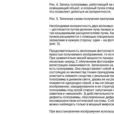
Рис. 4. Запись голограммы, работающей на п
освещающий объект, и опорный пучок отводя
что позволяет добиться их когерентности.
Рис. 5. Типичная схема получения пропуск
Необходимая когерентность двух волновых 
– достигается путем деления луча лазера н
так называемыми расщепителями пучка. Ка
пучков расширяется с помощью специально
зеркалами в нужную сторону: один – на фот
(рис. 5).
Продолжительность экспозиции фотопласт
яркостью получаемого изображения, то ест
При сравнительно малой мощности лазера 
несколько секунд. С облучением фотографи
регистрации заканчивается. Записанное на
есть голограмма. Она представляет собой 
состоящую из множества тонких причудливы
усмотреть никакого сходства с реальным п
голограмму в дневном свете, держа ее на р
покажется однородно-серой, и мы не обна
изображение, закодированное в ее структу
голограммы под лупой откроет запутанную 
завитков и «мишеней». В действительности
дефекты голограммы, обусловленные дифра
несовершенством оптической системы. Соб
можно наблюдать только в мощный микроск
При восстановлении изображения используе