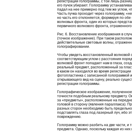
регистрации голограммы, с той лишь разни
его пучок убирают. Голограмму устанавлива
падал на нее примерно под тем же углом, чт
Часть пучка проходит через голограмму, «не
но часть его отклоняется, формируя по обе
волновых фронта, один из которых предста
первичного волнового фронта, отраженного
Рис. 6. Восстановление изображения в слу
(точное изображение). При таком располож
действительные световые волны, отраженны
голографировании.
Чтобы увидеть восстановленный волновой 
соответствующим углом с расстояния порядка
волновой фронт попадает нам в глаза, созд
реальный предмет, расположенный за пласт
в каком он находился во время регистраци
фотопластинка с записанной голограммой и
открывающего вид на сцену, реально сущес
регистрации голограммы.
Голографическое изображение, полученное 
точности подобным реальному предмету. О
за «предметы», расположенные на переднем
головой в сторону (явления параллакса). П
разных сторон необходимо быть предельно 
подставлять глаза под лазерный луч, ибо эт
повреждению.
Голограмму можно разбить на две части, и 
предмета. Однако, поскольку каждая из них