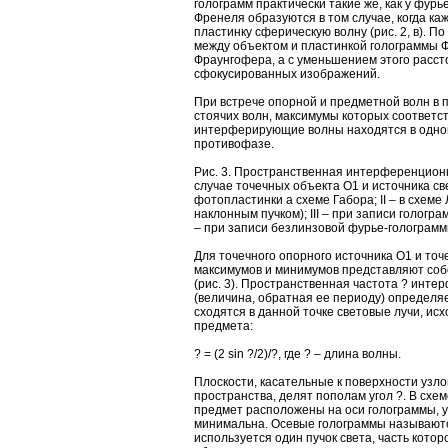
голограмм практически такие же, как у фур
Френеля образуются в том случае, когда ка
пластинку сферическую волну (рис. 2, в). П
между объектом и пластинкой голограммы 
Фраунгофера, а с уменьшением этого расст
сфокусированных изображений.
При встрече опорной и предметной волн в 
стоячих волн, максимумы которых соответст
интерферирующие волны находятся в одной
противофазе.
Рис. 3. Пространственная интерференцион
случае точечных объекта О1 и источника св
фотопластинки а схеме Габора; II – в схеме 
наклонным пучком); III – при записи гологра
– при записи безлинзовой фурье-голограмм
Для точечного опорного источника О1 и то
максимумов и минимумов представляют соб
(рис. 3). Пространственная частота ? инт
(величина, обратная ее периоду) определяе
сходятся в данной точке световые лучи, ис
предмета:
? = (2 sin ?/2)/?, где ? – длина волны.
Плоскости, касательные к поверхности узло
пространства, делят пополам угол ?. В схе
предмет расположены на оси голограммы, уг
минимальна. Осевые голограммы называютс
используется один пучок света, часть кото