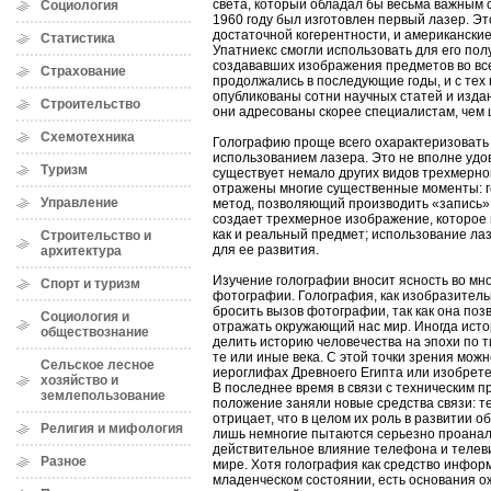
света, который обладал бы весьма важным с
Социология
1960 году был изготовлен первый лазер. Эт
достаточной когерентности, и американски
Статистика
Упатниекс смогли использовать для его пол
создававших изображения предметов во вс
Страхование
продолжались в последующие годы, и с тех
опубликованы сотни научных статей и издан
Строительство
они адресованы скорее специалистам, чем
Схемотехника
Голографию проще всего охарактеризовать
использованием лазера. Это не вполне уд
Туризм
существует немало других видов трехмерно
отражены многие существенные моменты: г
Управление
метод, позволяющий производить «запись» 
создает трехмерное изображение, которое
как и реальный предмет; использование л
Строительство и
для ее развития.
архитектура
Изучение голографии вносит ясность во мн
Спорт и туризм
фотографии. Голография, как изобразитель
бросить вызов фотографии, так как она поз
Социология и
отражать окружающий нас мир. Иногда ист
обществознание
делить историю человечества на эпохи по т
те или иные века. С этой точки зрения можн
Сельское лесное
иероглифах Древноего Египта или изобретени
хозяйство и
В последнее время в связи с техническим 
землепользование
положение заняли новые средства связи: т
отрицает, что в целом их роль в развитии о
Религия и мифология
лишь немногие пытаются серьезно проанали
действительное влияние телефона и телев
Разное
мире. Хотя голография как средство инфор
младенческом состоянии, есть основания ож