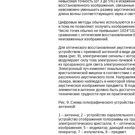
невысокая точность (от 3 до 5%) и искажен
восстановленного изображения, связанные с
невозможно уменьшить размер акустической 
длина волны соответствующего звука и свет
Цифровые методы обычно используются в н
и пока не позволяют получить изображение
Число точек обычно не превышает 1024*10
сравнению с оптическим восстановлением 
неискаженных изображений.
Для оптического восстановления акустичес
устройством с приемной антенной в виде 
звука (рис. 9), электрические сигналы с ко
модулируют силу тока электронно-лучевой 
из прозрачного для света электроннооптиче
Электронный луч изменяет локальный коэ
кристаллической мишени в соответствии с
рассеянного акустического поля. Направляя
лазера, можно наблюдать в некоторой обла
акустическое изображение предмета. В по
элементов в антенне должно быть достаточн
технические трудности при их практической
Рис. 9. Схема голографического устройства
антенной:
1 – антенна; 2 – устройство параллельного
устройство отображения голограммы на тру
электрооптического кристалла; 4 – оптичес
изображения; 5 – индикатор, дающий изоб
генератор; 7 – излучатель; 8 – предмет.