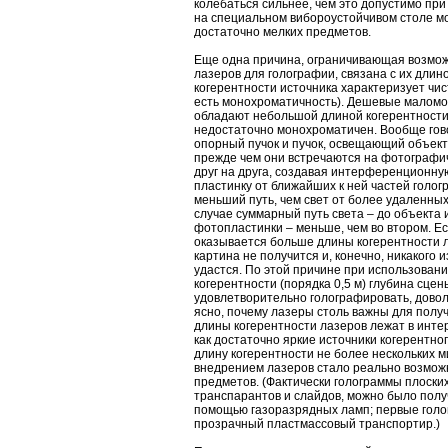
колебаться сильнее, чем это допустимо при
на специальном вибороустойчивом столе м
достаточно мелких предметов.
Еще одна причина, ограничивающая возмо
лазеров для голографии, связана с их длин
когерентности источника характеризует чис
есть монохроматичность). Дешевые маломо
обладают небольшой длиной когерентности, 
недостаточно монохроматичен. Вообще гов
опорный пучок и пучок, освещающий объект
прежде чем они встречаются на фотографи
друг на друга, создавая интерференционну
пластинку от ближайших к ней частей голо
меньший путь, чем свет от более удаленных 
случае суммарный путь света – до объекта 
фотопластинки – меньше, чем во втором. Ес
оказывается больше длины когерентности 
картина не получится и, конечно, никакого
удастся. По этой причине при использован
когерентности (порядка 0,5 м) глубина сцен
удовлетворительно голографировать, довол
ясно, почему лазеры столь важны для полу
длины когерентности лазеров лежат в интерв
как достаточно яркие источники когерентно
длину когерентности не более нескольких м
внедрением лазеров стало реально возмо
предметов. (Фактически голограммы плоски
транспарантов и слайдов, можно было получ
помощью газоразрядных ламп; первые голо
прозрачный пластмассовый транспортир.)