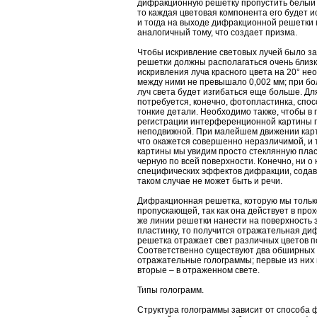
дифракционную решетку пропустить белый св
то каждая цветовая компонента его будет и
и тогда на выходе дифракционной решетки 
аналогичный тому, что создает призма.
Чтобы искривление световых лучей было з
решетки должны располагаться очень близко
искривления луча красного цвета на 20° не
между ними не превышало 0,002 мм; при б
луч света будет изгибаться еще больше. Дл
потребуется, конечно, фотопластинка, спос
тонкие детали. Необходимо также, чтобы в 
регистрации интерференционной картины 
неподвижной. При малейшем движении карт
что окажется совершенно неразличимой, и
картины мы увидим просто стеклянную плас
черную по всей поверхности. Конечно, ни о
специфических эффектов дифракции, сода
таком случае не может быть и речи.
Дифракционная решетка, которую мы тольк
пропускающей, так как она действует в про
же линии решетки нанести на поверхность з
пластинку, то получится отражательная ди
решетка отражает свет различных цветов п
Соответственно существуют два обширных 
отражательные голограммы; первые из них
вторые – в отраженном свете.
Типы голограмм.
Структура голограммы зависит от способа