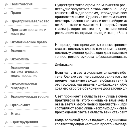
Политология
Существует такое огромное множество разн
нетрудно запутаться. Чтобы совершенно о
Право
конкретный вид голограмм, необходимо вос
прилагательными. Однако из всего множес
некоторые основные типы и очень общие их
Предпринимательство
особенным не отличаются. На первый взгл
классификация кажется недостаточно ясной
Программирование и
различения голограмм приходится прибегат
комп-ры
Экологическое право
Но прежде чем приступить к рассмотрению 
сказать несколько слов о волновом явлени
Экология
поскольку именно дифракция дает нам возм
точнее, реконструировать (восстанавливать
Экономика
Дифракция.
Экономико-
математическое
Если на пути света оказывается какой-либо
моделирование
тень. Однако свет не распространяется стро
предмет, частично заходит в область тени. 
Экономическая
этот эффект, называемый дифракцией, обу
география
хотя его строгое объяснение достаточно сл
Свет проникает в область тени лишь в очень
Экономическая теория
практически мы этого никогда не замечаем. 
оказывается много мелких препятствий, пр
Эргономика
составляют всего лишь несколько длин све
прохождения света в область тени станови
Этика
Когда волновой фронт падает на единичное
Юриспруденция
соответствующая часть его просто «выпада