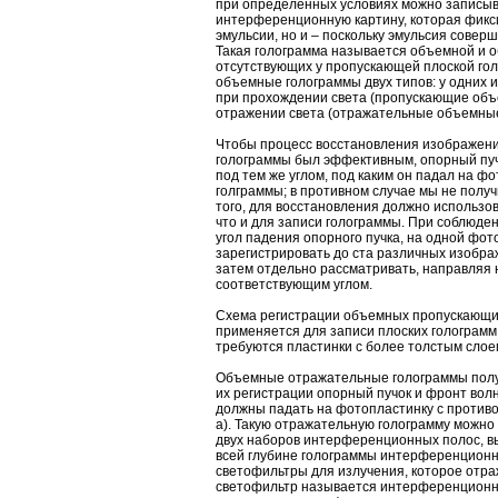
при определенных условиях можно записыв
интерференционную картину, которая фикси
эмульсии, но и – поскольку эмульсия соверш
Такая голограмма называется объемной и о
отсутствующих у пропускающей плоской го
объемные голограммы двух типов: у одних 
при прохождении света (пропускающие объе
отражении света (отражательные объемные
Чтобы процесс восстановления изображен
голограммы был эффективным, опорный пуч
под тем же углом, под каким он падал на ф
голграммы; в противном случае мы не полу
того, для восстановления должно использов
что и для записи голограммы. При соблюде
угол падения опорного пучка, на одной фот
зарегистрировать до ста различных изобра
затем отдельно рассматривать, направляя 
соответствующим углом.
Схема регистрации объемных пропускающих
применяется для записи плоских голограмм;
требуются пластинки с более толстым слое
Объемные отражательные голограммы полу
их регистрации опорный пучок и фронт вол
должны падать на фотопластинку с противо
а). Такую отражательную голограмму можно
двух наборов интерференционных полос, 
всей глубине голограммы интерференционн
светофильтры для излучения, которое отр
светофильтр называется интерференционны