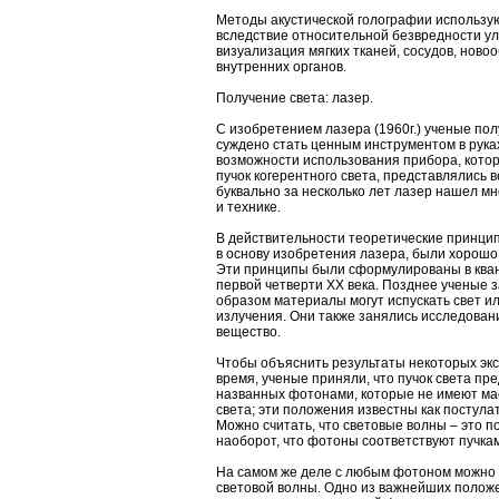
Методы акустической голографии использую
вследствие относительной безвредности у
визуализация мягких тканей, сосудов, нов
внутренних органов.
Получение света: лазер.
С изобретением лазера (1960г.) ученые по
суждено стать ценным инструментом в рука
возможности использования прибора, кото
пучок когерентного света, представлялись
буквально за несколько лет лазер нашел м
и технике.
В действительности теоретические принцип
в основу изобретения лазера, были хорошо 
Эти принципы были сформулированы в кван
первой четверти XX века. Позднее ученые 
образом материалы могут испускать свет и
излучения. Они также занялись исследован
вещество.
Чтобы объяснить результаты некоторых экс
время, ученые приняли, что пучок света пре
названных фотонами, которые не имеют мас
света; эти положения известны как постула
Можно считать, что световые волны – это п
наоборот, что фотоны соответствуют пучкам
На самом же деле с любым фотоном можно 
световой волны. Одно из важнейших положе