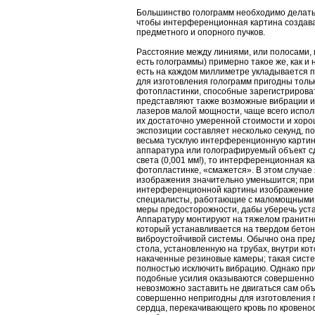
Большинство голограмм необходимо делать
чтобы интерференционная картина создава
предметного и опорного пучков.
Расстояние между линиями, или полосами,
есть голограммы) примерно такое же, как и
есть на каждом миллиметре укладывается п
для изготовления голограмм пригодны толь
фотопластинки, способные зарегистрироват
представляют также возможные вибрации и
лазеров малой мощности, чаще всего испол
их достаточно умеренной стоимости и хоро
экспозиции составляет несколько секунд, п
весьма тусклую интерференционную картин
аппаратура или голографируемый объект сд
света (0,001 мм!), то интерференционная к
фотопластинке, «смажется». В этом случае
изображения значительно уменьшится; при
интерференционной картины изображение и
специалисты, работающие с маломощными
меры предосторожности, дабы уберечь уст
Аппаратуру монтируют на тяжелом гранитн
который устанавливается на твердом бето
виброустойчивой системы. Обычно она пред
стола, установленную на трубах, внутри ко
накаченные резиновые камеры; такая систе
полностью исключить вибрацию. Однако пр
подобные усилия оказываются совершенно 
невозможно заставить не двигаться сам о
совершенно непригодны для изготовления г
сердца, перекачивающего кровь по кровено