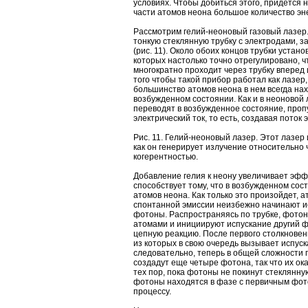
условиях. Чтобы добиться этого, придется
части атомов неона большое количество эн
Рассмотрим гелий-неоновый газовый лазер
тонкую стеклянную трубку с электродами, 
(рис. 11). Около обоих концов трубки устан
которых настолько точно отрегулировано, чт
многократно проходит через трубку вперед 
того чтобы такой прибор работал как лазер
большинство атомов неона в нем всегда на
возбужденном состоянии. Как и в неоновой
переводят в возбужденное состояние, проп
электрический ток, то есть, создавая поток 
Рис. 11. Гелий-неоновый лазер. Этот лазер 
как он генерирует излучение относительно ч
когерентностью.
Добавление гелия к неону увеличивает эфф
способствует тому, что в возбужденном со
атомов неона. Как только это произойдет, 
спонтанной эмиссии неизбежно начинают ис
фотоны. Распространяясь по трубке, фото
атомами и инициируют испускание другий 
цепную реакцию. После первого столкновен
из которых в свою очередь вызывает испус
следовательно, теперь в общей сложности 
создадут еще четыре фотона, так что их ока
тех пор, пока фотоны не покинут стеклянну
фотоны находятся в фазе с первичным фот
процессу.