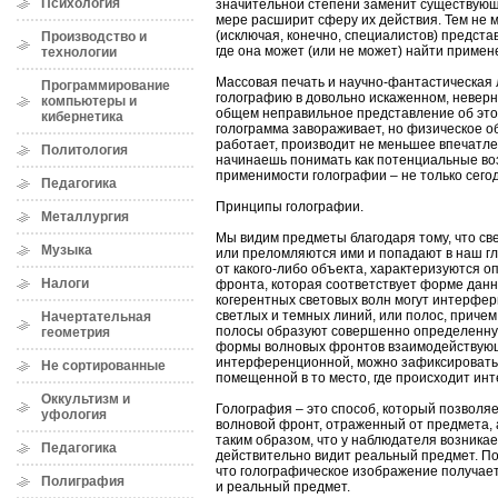
Психология
значительной степени заменит существующ
мере расширит сферу их действия. Тем не 
(исключая, конечно, специалистов) представ
Производство и
где она может (или не может) найти примен
технологии
Массовая печать и научно-фантастическая
Программирование
голографию в довольно искаженном, неверн
компьютеры и
общем неправильное представление об это
кибернетика
голограмма завораживает, но физическое об
работает, производит не меньшее впечатлен
Политология
начинаешь понимать как потенциальные во
применимости голографии – не только сегод
Педагогика
Принципы голографии.
Металлургия
Мы видим предметы благодаря тому, что св
Музыка
или преломляются ими и попадают в наш г
от какого-либо объекта, характеризуются 
Налоги
фронта, которая соответствует форме данн
когерентных световых волн могут интерфер
светлых и темных линий, или полос, причем
Начертательная
полосы образуют совершенно определенну
геометрия
формы волновых фронтов взаимодействующи
интерференционной, можно зафиксировать 
Не сортированные
помещенной в то место, где происходит ин
Оккультизм и
Голография – это способ, который позволяе
уфология
волновой фронт, отраженный от предмета, 
таким образом, что у наблюдателя возника
Педагогика
действительно видит реальный предмет. П
что голографическое изображение получает
Полиграфия
и реальный предмет.