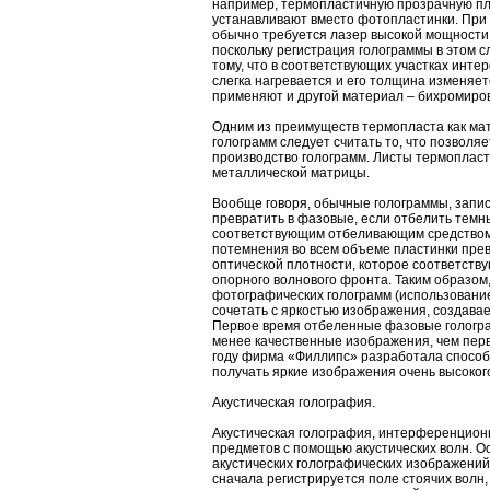
например, термопластичную прозрачную пл
устанавливают вместо фотопластинки. При
обычно требуется лазер высокой мощности 
поскольку регистрация голограммы в этом 
тому, что в соответствующих участках инт
слегка нагревается и его толщина изменяет
применяют и другой материал – бихромиро
Одним из преимуществ термопласта как ма
голограмм следует считать то, что позволя
производство голограмм. Листы термоплас
металлической матрицы.
Вообще говоря, обычные голограммы, запи
превратить в фазовые, если отбелить те
соответствующим отбеливающим средством.
потемнения во всем объеме пластинки пре
оптической плотности, которое соответств
опорного волнового фронта. Таким образом
фотографических голограмм (использовани
сочетать с яркостью изображения, создава
Первое время отбеленные фазовые гологра
менее качественные изображения, чем пер
году фирма «Филлипс» разработала способ
получать яркие изображения очень высокого
Акустическая голография.
Акустическая голография, интерференцион
предметов с помощью акустических волн. 
акустических голографических изображений
сначала регистрируется поле стоячих вол