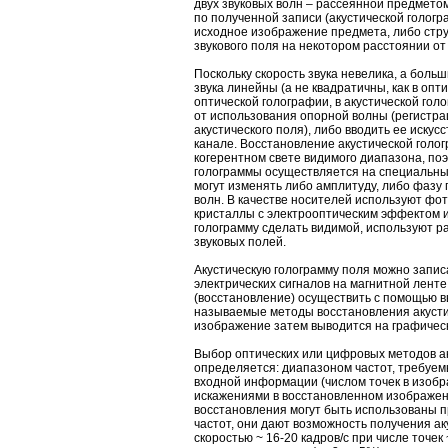
двух звуковых волн – рассеянной предметом
по полученной записи (акустической голог
исходное изображение предмета, либо стр
звукового поля на некотором расстоянии от 
Поскольку скорость звука невелика, а боль
звука линейны (а не квадратичны, как в оптик
оптической голографии, в акустической го
от использования опорной волны (регистр
акустического поля), либо вводить ее искус
канале. Восстановление акустической голо
когерентном свете видимого диапазона, поэ
голограммы осуществляется на специальны
могут изменять либо амплитуду, либо фазу
волн. В качестве носителей используют фо
кристаллы с электрооптическим эффектом и 
голограмму сделать видимой, используют 
звуковых полей.
Акустическую голограмму поля можно запис
электрических сигналов на магнитной ленте,
(восстановление) осуществить с помощью 
называемые методы восстановления акусти
изображение затем выводится на графичес
Выбор оптических или цифровых методов ак
определяется: диапазоном частот, требуе
входной информации (числом точек в изоб
искажениями в восстановленном изображен
восстановления могут быть использованы 
частот, они дают возможность получения а
скоростью ~ 16-20 кадров/с при числе точек