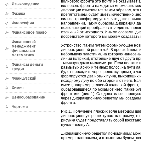
волнового фронта это почти не оказывает в
Языковедение
волнового фронта находится множество мел
дифракции изменяется таким образом, что 
Физика
препятствием, будет иметь качественно ин
сильно трансформируется, что даже начина
Философия
направлении. Таким образом, дифракция дае
позволяющий преобразовать один волновой
отличный от исходного. Иными словами, ди
Финансовое право
посредством которого мы можем создавать 
Финансовый
Устройство, таким путем формирующее нов
менеджмент
дифракционной решеткой. В простейшем ви
финансовая
небольшую пластинку, на которую нанесен
математика
линии (штрихи), отстоящие друг от друга п
тысячную долю миллиметра. Если поставить
Финансы деньги
размытых ярких и темных полос, на пути лаз
кредит
будет проходить через решетку прямо, а час
формируются два новых пучка, выходящих и
Французский
исходному лучу по обе стороны от него. Ес
имеет, например, плоский волновой фронт, т
Химия
образовавшиеся по бокам от него, также б
фронтами. (рис. 1). Следовательно, пропус
Ценообразование
через дифракционную решетку, мы создаем
фронта.
Чертежи
Рис.1. Получение плоских волн методом ди
дифракционную решетку как голограмму, то 
рисунка будет представлять собой восстан
пучок – волну А.
Дифракционную решетку, по-видимому, мож
пример голограммы, и отныне мы будем гов