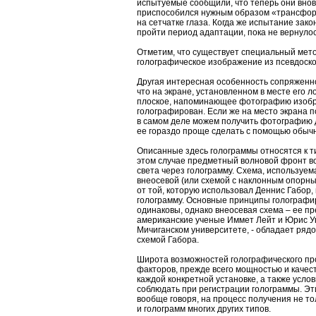
испытуемые сообщили, что теперь они вновь
приспособился нужным образом «трансфор
на сетчатке глаза. Когда же испытание зак
пройти период адаптации, пока не вернуло
Отметим, что существует специальный мет
голографическое изображение из псевдоско
Другая интересная особенность сопряженно
что на экране, установленном в месте его 
плоское, напоминающее фотографию изобр
голографирован. Если же на место экрана п
в самом деле можем получить фотографию д
ее гораздо проще сделать с помощью обыч
Описанные здесь голограммы относятся к т
этом случае предметный волновой фронт в
света через голограмму. Схема, используем
внеосевой (или схемой с наклонным опорны
от той, которую использовал Деннис Габор, 
голограмму. Основные принципы голографи
одинаковы, однако внеосевая схема – ее пр
американские ученые Иммет Лейт и Юрис У
Мичиганском университете, - обладает ряд
схемой Габора.
Широта возможностей голографического пр
факторов, прежде всего мощностью и качест
каждой конкретной установке, а также усл
соблюдать при регистрации голограммы. Эт
вообще говоря, на процесс получения не то
и голограмм многих других типов.