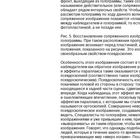
фронт, выходящий из голограммы, также со
называемое действительное (или сопряжен
обладает рядом интересных свойств. Чтобы
рассмотрм голограмму по ходу данного волно
сопряженное изображение покажется «плав
между наблюдателем и голограммой, то ест
фотопластинкой, а не позади нее.
Рис. 5. Восстановление сопряженного изоб
голограммы. При таком расположении про
изображение возникает перед пластинкой, 
положения, показанного на рисунке. Это и
своеобразным свойством псевдоскопии.
Особенность этого изображения состоит в 
наблюдателем как обратное изображение ре
и эффекты параллакса также оказываются 
псевдоскопией (соответственно такое изо
псевдоскопическим). Псевдоскопичность и
покачивая головой из стороны в сторону: то
находящиеся в задней части сцены, сдвига
впереди. Когда наблюдаешь этот эффект в
и ошеломляющее впечатление, поскольку 
эффектам параллакса, с которыми мы стал
называются ортоскопией. Совершенно нево
псевдоскопическое изображение, создаваем
видеть. Специалисты по голографии, немал
изображениями и уже привыкшие к ним, пр
«выворачивать» их таким образом, чтобы в
изображения. Говорят, что однажды подобн
людей, которые в течение какого-то времен
преворачивающие мир «вверх ногами». Пос