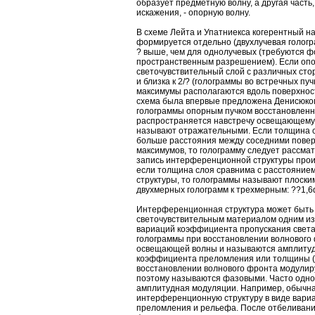
образует предметную волну, а другая часть
искажения, - опорную волну.
В схеме Лейта и Упатниекса когерентный н
формируется отдельно (двухлучевая гологр
? выше, чем для однолучевых (требуются 
пространственным разрешением). Если опо
светочувствительный слой с различных сторо
и близка к 2/? (голограммы во встречных п
максимумы располагаются вдоль поверхност
схема была впервые предложена Денисюком
голограммы опорным пучком восстановлен
распространяется навстречу освещающему п
называют отражательными. Если толщина с
больше расстояния между соседними пове
максимумов, то голограмму следует рассмат
запись интерференционной структуры прои
если толщина слоя сравнима с расстояние
структуры, то голограммы называют плоски
двухмерных голограмм к трехмерным: ??1,6d
Интерференционная структура может быть
светочувствительным материалом одним из 
вариаций коэффициента пропускания света 
голограммы при восстановлении волнового
освещающей волны и называются амплитудн
коэффициента преломления или толщины (р
восстановлении волнового фронта модули
поэтому называются фазовыми. Часто одн
амплитудная модуляции. Например, обычна
интерференционную структуру в виде вари
преломления и рельефа. После отбеливани