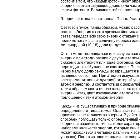
состоит в том, что каждый фотон несет опр
энергии, соответствующее длине (или часто
с этим фотоном. Величина этой энергии в
Энергия фотона = постоянная Планка*част
Световой пучок, таким образом, можно расс
квантов. Энергия кванта чрезвычайно мала
света передаст всю свою энергию стакану с
поднимется лишь на величину порядка одн
миллиардной (10-18) доли градуса.
Фотон может поглощаться или испускаться 
энергию при столкновении с другим атомом 
скажем с электроном или даже фотоном. Ко
переходит в возбужденное состояние. После 
через малую долю секунды возвращается в 
основное состояние. При этом он испускает 
электромагнитного излучения), который ун
атомом энергию. В соответствии с формуло
таким образом света (иначе говоря, его цве
энергии. Итак, цвет излучаемого атомом св
поглощенной этим атомом энергии.
Каждый из существующих в природе химичес
определенного типа атомов. Оказывается, 
произвольное количество энергии. В действ
способен поглощать только определенный 
энергии, и различные типы атомов характе
наборами количеств энергии, которые они в
может находиться в четырех различных воз
уровнях). Поглотив одно из количеств энерг