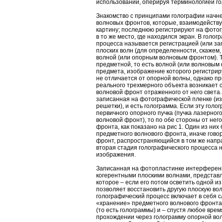
использовании, оперируя терминологией г
Знакомство с принципами голографии начне
волновых фронтов, которые, взаимодейств
картину; последнюю регистрируют на фото
в то же место, где находился экран. В голог
процесса называется регистрацией (или за
плоских волн (для определенности, скажем,
волной (или опорным волновым фронтом). Т
предметной, то есть волной (или волновым
предмета, изображение которого регистрир
не отличается от опорной волны, однако п
реального трехмерного объекта возникает
волновой фронт отраженного от него света
записанная на фотографической пленке (
решетки), и есть голограмма. Если эту голо
первичного опорного пучка (пучка лазерног
волновой фронт), то по обе стороны от нег
фронта, как показано на рис 1. Один из них
предметного волнового фронта, иначе говор
фронт, распространяющийся в том же напра
вторая стадия голографического процесса
изображения.
Записанная на фотопластинке интерференц
когерентными плоскими волнами, представл
которое – если его потом осветить одной и
позволяет восстановить другую плоскую вол
голографический процесс включает в себя 
«хранение» предметного волнового фронта
(то есть голограммы) и – спустя любое врем
прохождении через голограмму опорной во