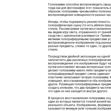
Голограмма способна воспроизводить свыш
тогда как для фотографии этот показатель 
образом, голограммы чрезвычайно полезны
воспроизведения освещенности разных час
Иногда, чтобы подчеркнуть реалистичность
голографическую сцену (то есть вблизи пре
стекла. Рассматривая затем восстановленн
мы видим игру света, отраженного от граней
сходство с оригиналом усиливается. Примен
мелкими голографируемыми предметами ус
воспроизведенное изображение под разным
разные предметы, словно то один, то друг
стекло.
Посредством двойной экспозиции на одной
запечатлеть два различных голографическ
воспроизведении эти изображения будут нак
путем изготовляют весьма интересные гол
делают голограмму какого-либо предмета (
голографируемый предмет слегка сдвигают 
пластинке записывают вторую голограмму. 
освещают, восстанавливаются оба изображ
другое. Размещая голографируемые предм
создать иллюзию, что два предмета частичн
что один из них находится внутри другого.
В процессе восстановления голограмма соз
один из которых является точной копией в
реального объекта. Изображение, формиру
называется мнимым (или точным) изображе