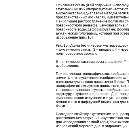
Описанная схема (и ей подобные) использу
звуковых и низких ультразвуковых частот от 
высокочастотном диапазоне методы регист
пространственных носителях, чувствительны
Наибольшее распространение получили сп
поверхностного рельефа. Звуковая волна,
поверхность воды, деформирует ее, форми
акустическую голограмму, которая при осв
изображение (рис. 10).
Рис. 10. Схема безлинзовой ультразвуковой 
– акустические линзы; 3 – предмет; 4 – кювет
полупрозрачное зеркало;
6 – оптическая система восстановления; 7 
изображения.
При получении голографических изображен
помнить, что акустические изображения мог
даже если длины волн достаточно близки. П
голографии используются длины волн, как п
то восстановленные звуковые изображения
структуру и худшее разрешение. Для ликви
широкополосное излучение и звуковое осве
белого света и диффузной подсветки) для т
блики.
Благодаря свойству акустических волн рас
расстояния без затухания, акустическая г
для исследования земной коры, поиска пол
изображений морского дна, в гидролокации.