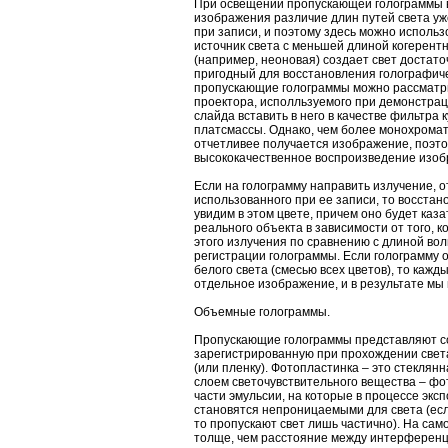
При освещении пропускающей голограммы 
изображения различие длин путей света уже
при записи, и поэтому здесь можно исполь
источник света с меньшей длиной когерент
(например, неоновая) создает свет достато
пригодный для восстановления голографич
пропускающие голограммы можно рассматри
проектора, исполльзуемого при демонстрац
слайда вставить в него в качестве фильтра 
платсмассы. Однако, чем более монохромат
отчетливее получается изображение, поэт
высококачественное воспроизведение изоб
Если на голограмму направить излучение, 
использованного при ее записи, то восста
увидим в этом цвете, причем оно будет каз
реального объекта в зависимости от того, 
этого излучения по сравнению с длиной вол
регистрации голограммы. Если голограмму
белого света (смесью всех цветов), то кажд
отдельное изображение, и в результате мы
Объемные голограммы.
Пропускающие голограммы представляют с
зарегистрированную при прохождении свет
(или пленку). Фотопластинка – это стеклян
слоем светочувствительного вещества – фо
части эмульсии, на которые в процессе эксп
становятся непроницаемыми для света (ес
то пропускают свет лишь частично). На сам
толще, чем расстояние между интерферен