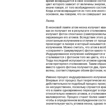
время возвращается в свое основное состоя
цвет которого зависит от величины энергии
иначе говоря, от того возбужденного состоя
Когда атом возвращается из того или иного
основное, мы говорим, что он совершает эн
Лазер.
В неоновой лампе атом неона излучает кван
как он получает ее в результате столкнове
излучает фотон спонтанно (самопроизвольн
окружающих его атомов. Вследствие этого 
спонтанным излучением в отличие от проце
происходит в лазере и который называетс
излучением. Можно считать, что атом в воз
«сохраняет» (аккумулирует) фотон какого-т
Индуцированное излучение наблюдается в т
сталкивается с фотоном того же цвета, что 
Тогда последний испускается атомом однов
атом претерпел столкновение. Таким образо
вместо одного фотона получается два, прич
волны, соответствующие обоим фотонам, на
Именно процесс индуцированного излучени
Впервые этот процесс был теоретически и
действительности подобный процесс происх
он несущественен, поскольку случается край
что в лампе одновременно переходит в оп
относительно немного атомов, и столкнове
маловероятно. Процесс станет более заметн
чтобы в определенном возбужденном состо
значительная часть атомов неона; однако