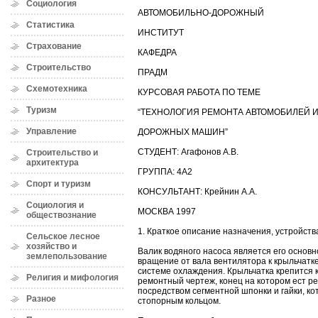
Социология
АВТОМОБИЛЬНО-ДОРОЖНЫЙ
Статистика
ИНСТИТУТ
Страхование
КАФЕДРА
Строительство
ПРАДМ
Схемотехника
КУРСОВАЯ РАБОТА ПО ТЕМЕ
Туризм
“ТЕХНОЛОГИЯ РЕМОНТА АВТОМОБИЛЕЙ 
Управление
ДОРОЖНЫХ МАШИН”
СТУДЕНТ: Агафонов А.В.
Строительство и
архитектура
ГРУППА: 4А2
Спорт и туризм
КОНСУЛЬТАНТ: Крейнин А.А.
Социология и
МОСКВА 1997
обществознание
1. Краткое описание назначения, устройств
Сельское лесное
хозяйство и
Валик водяного насоса является его основ
землепользование
вращение от вала вентилятора к крыльчатке
системе охлаждения. Крыльчатка крепится к
Религия и мифология
ремонтный чертеж, конец на котором ест ре
посредством сегментной шпонки и гайки, к
Разное
стопорным кольцом.