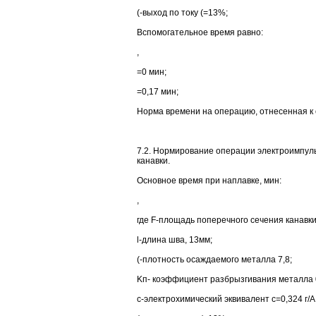
(-выход по току (=13%;
Вспомогательное время равно:
,
=0 мин;
=0,17 мин;
Норма времени на операцию, отнесенная к 
7.2. Нормирование операции электроимпул
канавки.
Основное время при наплавке, мин:
,
где F-площадь поперечного сечения канавки
l-длина шва, 13мм;
(-плотность осаждаемого металла 7,8;
Kп- коэффициент разбрызгивания металла 0
с-электрохимический эквивалент с=0,324 г/А 