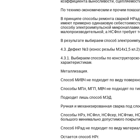
коэффициента выносливости, сцепляемости
По технико-экономическим и прочим показа
В принципе способы ремонта сваркой НРа
имеют примерно одинаковую себестоимость
способу электроимпульсной микронаплавки, 
малопроизводительной, а НСФпл требует т
В результате выбираем способ электроимпу
4.3. Дефект №3 (износ резьбы М14х1,5 кл.2) 
4.3.1. Выбираем способы по конструкторско
характеристикам.
Металлизация.
Способ МИВЧ не подходит по виду поверхн
Способы МПл, МГП, МВЧ не подходят по ти
Подходит лишь способ МЭД.
Ручная и механизированная сварка под сл
Способы НРэ, НСФпл, НСФсер, НСФтмо, НС
большого минимально допустимого покрыти
Способ НРад не подходит по виду материа
Остается способ НРг.