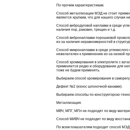
По прочим характеристикам.
Способ металлизации МЭД не стоит применя
является хрупким, что для нашего случая н
Способ вибродуговой наплавки в среде угл
наличия пор, раковин, трещин и т.д.
Способ вибронаплавки порошковой проволо
из-за наличия неравномерностей в структу
Способ микронаплавки в среде углекислого 
нежелателен к применению из-за низкой п
Способ хромирования в электролите с ката
применяется редко и оборудование для него
тоже не будем применять.
Выбираем способ хромирования в саморегу
Дефект №2 (износ шпоночной канавки).
Выбираем способы по конструкторско-техно
Металлизация.
МВЧ, МПГ, МПл не подходят по виду матери
Способ МИВЧ не подходит по виду восстан
По всем показателям подходит способ МЭД