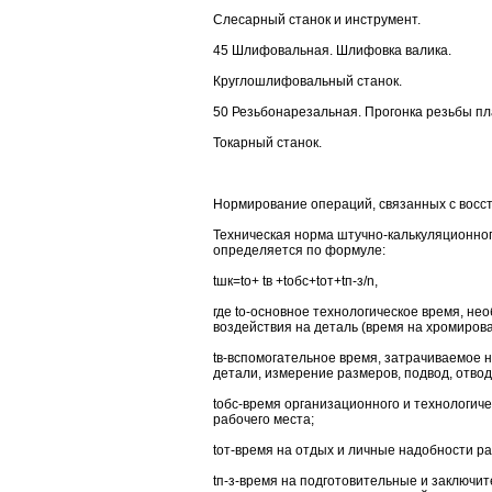
Слесарный станок и инструмент.
45 Шлифовальная. Шлифовка валика.
Круглошлифовальный станок.
50 Резьбонарезальная. Прогонка резьбы пл
Токарный станок.
Нормирование операций, связанных с восс
Техническая норма штучно-калькуляционног
определяется по формуле:
tшк=to+ tв +tобс+tот+tп-з/n,
где to-основное технологическое время, н
воздействия на деталь (время на хромирова
tв-вспомогательное время, затрачиваемое н
детали, измерение размеров, подвод, отвод 
tобс-время организационного и технологич
рабочего места;
tот-время на отдых и личные надобности р
tп-з-время на подготовительные и заключи