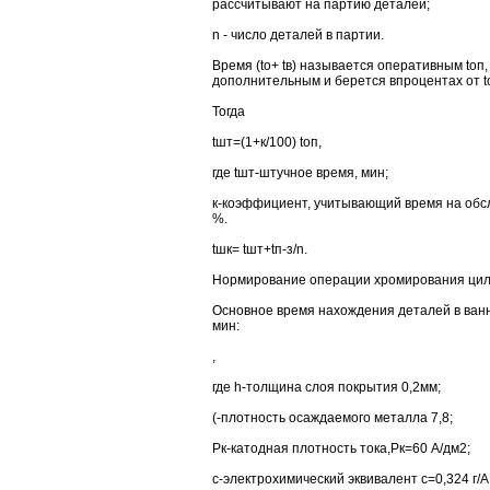
рассчитывают на партию деталей;
n - число деталей в партии.
Время (to+ tв) называется оперативным toп, 
дополнительным и берется впроцентах от t
Тогда
tшт=(1+к/100) toп,
где tшт-штучное время, мин;
к-коэффициент, учитывающий время на обс
%.
tшк= tшт+tп-з/n.
Нормирование операции хромирования цил
Основное время нахождения деталей в ван
мин:
,
где h-толщина слоя покрытия 0,2мм;
(-плотность осаждаемого металла 7,8;
Pк-катодная плотность тока,Рк=60 А/дм2;
с-электрохимический эквивалент с=0,324 г/А 