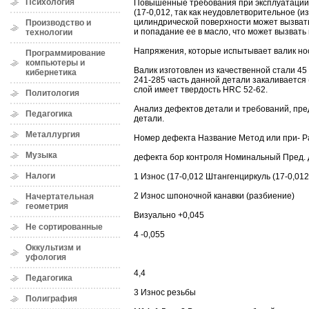
Психология
Повышенные требования при эксплуатации
(17-0,012, так как неудовлетворительное (
цилиндрической поверхности может вызва
Производство и
и попадание ее в масло, что может вызвать 
технологии
Напряжения, которые испытывает валик но
Программирование
компьютеры и
Валик изготовлен из качественной стали 45
кибернетика
241-285 часть данной детали закаливается 
слой имеет твердость HRC 52-62.
Политология
Анализ дефектов детали и требований, пр
Педагогика
детали.
Металлургия
Номер дефекта Название Метод или при- Р
Музыка
дефекта бор контроля Номинальный Пред. 
Налоги
1 Износ (17-0,012 Штангенциркуль (17-0,012
2 Износ шпоночной канавки (разбиение)
Начертательная
геометрия
Визуально +0,045
Не сортированные
4 -0,055
Оккультизм и
уфология
4,4
Педагогика
3 Износ резьбы
Полиграфия