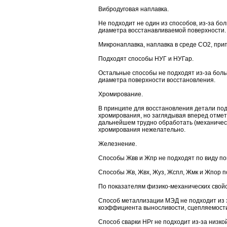
Вибродуговая наплавка.
Не подходит не один из способов, из-за б
диаметра восстанавливаемой поверхности.
Микронаплавка, наплавка в среде СО2, при
Подходят способы НУГ и НУГар.
Остальные способы не подходят из-за бол
диаметра поверхности восстановления.
Хромирование.
В принципе для восстановления детали по
хромирования, но заглядывая вперед отме
дальнейшем трудно обработать (механическ
хромирования нежелательно.
Железнение.
Способы Жвв и Жпр не подходят по виду по
Способы Жв, Жвх, Жуз, Жспл, Жмк и Жпор п
По показателям физико-механических свойс
Способ металлизации МЭД не подходит из 
коэффициента выносливости, сцепляемости
Способ сварки НРг не подходит из-за низко