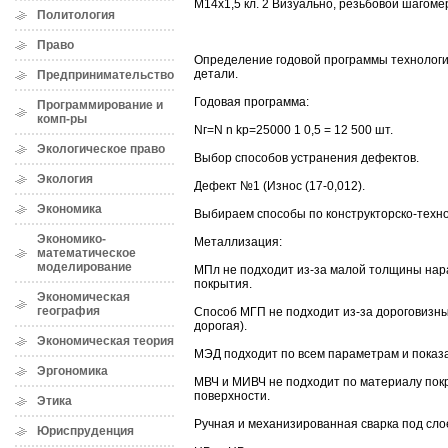
М14х1,5 кл. 2 Визуально, резьбовой шагомер
Политология
Право
Определение годовой программы технологи
детали.
Предпринимательство
Годовая программа:
Программирование и
комп-ры
Nг=N n kр=25000 1 0,5 = 12 500 шт.
Экологическое право
Выбор способов устранения дефектов.
Экология
Дефект №1 (Износ (17-0,012).
Экономика
Выбираем способы по конструкторско-техно
Экономико-
Металлизация:
математическое
моделирование
МПл не подходит из-за малой толщины нар
покрытия.
Экономическая
география
Способ МГП не подходит из-за дороговизн
дорогая).
Экономическая теория
МЭД подходит по всем параметрам и показ
Эргономика
МВЧ и МИВЧ не подходит по материалу пок
поверхности.
Этика
Ручная и механизированная сварка под сл
Юриспруденция