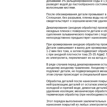
добавками 3% кальцинированной соды и 1,5
разводят водой до пастообразного состоян
волосяными кистями.
После обезжиривания детали промывают в г
Сплошная, без разрывов, пленка воды на 
свидетельствует о хорошем качестве удале
Декапирование (анодную обработку) произ
оксидных пленок с поверхности детали и о
сцепления гальванического покрытия с под
непосредственно предшествует нанесению
При хромировании анодную обработку прои
Детали завешивают в ванну для хромирова
1-2 мин без тока, а затем подвергают обраб
с при анодной плотности тока 25-35 А/дм2.
из электролита, переключают их на катод и
В ряде случаев перед декапированием ост
анодному анодному травлению. Анодному 
подлежат детали, не подвергающиеся механ
этом случае происходит в специальной ван
Обработка деталей после нанесения покры
нейтрализацию деталей от остатков электр
холодной и горячей воде; демонтаж детале
удаление изоляции; механическую обработк
термическую обработку (при необходимости
Этот порядок выполнения заключительных 
нанесения покрытий из любых электролито