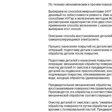
По технико-экономическим и прочим показа
Выбираем из способов микронаплавки (НУГ
дешевый по себестоимости ремонта. Ими о
способами НУГар и железнение методом Ж
рассмотрении характеристик этих двух спос
применения способа железнения с нанесен
выбираем этот способ.
Описание способа восстановления деталей
саморегулирующимся электролите.
Процесс нанесения покрытий на детали вкл
операций: подготовку детали к нанесению 
обработку детали после покрытия.
Подготовка деталей к нанесению покрытия
операции: механическую обработку поверх
очистку деталей от окислов и предварител
деталей на подвесное приспособление; изо
подлежащих покрытию; обезжиривание дет
воде; анодную обработку (декапирование).
Предварительная механическая обработка 
восстанавливаем поверхностям правильную
Производится эта обработка в соответстви
механической обработке соответствующего
Очистку деталей от окислов с цель “оживле
обработку поверхности путем обработки ш
кругами с полировальной пастой. Предвар