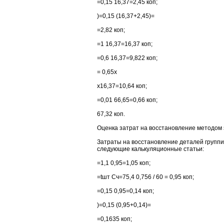
=0,15 16,37=2,45 коп;
)=0,15 (16,37+2,45)=
=2,82 коп;
=1 16,37=16,37 коп;
=0,6 16,37=9,822 коп;
= 0,65х
х16,37=10,64 коп;
=0,01 66,65=0,66 коп;
67,32 коп.
Оценка затрат на восстановление методом 
Затраты на восстановление деталей группи
следующие калькуляционные статьи:
=1,1 0,95=1,05 коп;
=tшт Сч=75,4 0,756 / 60 = 0,95 коп;
=0,15 0,95=0,14 коп;
)=0,15 (0,95+0,14)=
=0,1635 коп;