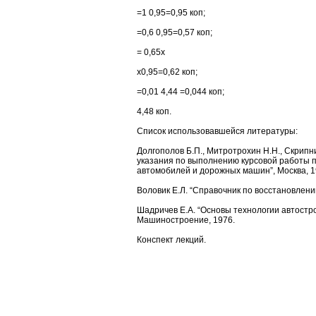
=1 0,95=0,95 коп;
=0,6 0,95=0,57 коп;
= 0,65х
х0,95=0,62 коп;
=0,01 4,44 =0,044 коп;
4,48 коп.
Список использовавшейся литературы:
Долгополов Б.П., Митротрохин Н.Н., Скрипн
указания по выполнению курсовой работы п
автомобилей и дорожных машин”, Москва, 1
Воловик Е.Л. “Справочник по восстановлени
Шадричев Е.А. “Основы технологии автостр
Машиностроение, 1976.
Конспект лекций.