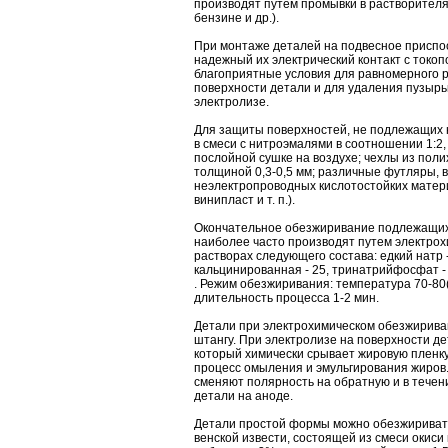
производят путем промывки в растворителя
бензине и др.).
При монтаже деталей на подвесное приспо
надежный их электрический контакт с токо
благоприятные условия для равномерного 
поверхности детали и для удаления пузыр
электролизе.
Для защиты поверхностей, не подлежащих
в смеси с нитроэмалями в соотношении 1:2,
послойной сушке на воздухе; чехлы из пол
толщиной 0,3-0,5 мм; различные футляры, в
неэлектропроводных кислотостойких матери
винипласт и т. п.).
Окончательное обезжиривание подлежащи
наиболее часто производят путем электро
растворах следующего состава: едкий натр - 
кальцинированная - 25, тринатрийфосфат - 2
. Режим обезжиривания: температура 70-80(
длительность процесса 1-2 мин.
Детали при электрохимическом обезжирива
штангу. При электролизе на поверхности д
который химически срывает жировую пленку
процесс омыления и эмульгирования жиров
сменяют полярность на обратную и в течен
детали на аноде.
Детали простой формы можно обезжиривать
венской извести, состоящей из смеси окиси 