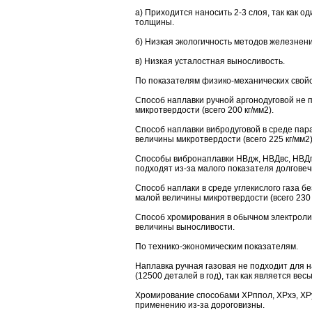
а) Приходится наносить 2-3 слоя, так как 
толщины.
б) Низкая экологичность методов железнени
в) Низкая усталостная выносливость.
По показателям физико-механических свойс
Способ наплавки ручной аргонодуговой не 
микротвердости (всего 200 кг/мм2).
Способ наплавки вибродуговой в среде пар
величины микротвердости (всего 225 кг/мм2)
Способы вибронаплавки НВдж, НВДвс, НВДг
подходят из-за малого показателя долговеч
Способ наплаки в среде углекислого газа б
малой величины микротвердости (всего 230 
Способ хромирования в обычном электроли
величины выносливости.
По технико-экономическим показателям.
Наплавка ручная газовая не подходит для 
(12500 деталей в год), так как является вес
Хромирование способами ХРппол, ХРхэ, ХРу
применению из-за дороговизны.