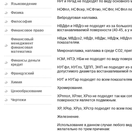
НРг и НРад не подходят по виду основного
Языковедение
НОФпл, НСФсер, НСФтмо, НСФпг, НСФпл под
Физика
Вибродуговая наплавка.
Философия
НВДфл и НВДгэ не подходят из-за большог
востанавливаемой поверхности (40-45, а у н
Финансовое право
НВдж, МВДсо2, НВДп, НВДвс, НВДгж, НВДпл
Финансовый
показателям.
менеджмент
финансовая
Микронаплавка, наплавка в среде СО2, при
математика
НЭИ, НПЭ, НБм не подходят по виду поверх
Финансы деньги
кредит
НУГфл, НУГлэ, ТДПП, ЭНП не подходят из-
допустимого диаметра востанавливаемой пов
Французский
НУГ и НУГар подходят по всем показателям
Химия
Хромирование.
Ценообразование
ХРппол, ХРлег, ХРхэ не подходят так как 
Чертежи
поверхности является подвижным.
ХР, ХРор, ХРуз, ХРстр подходят по всем пок
Железнение.
Использование в данном случае любого вид
желательно по трем причинам: