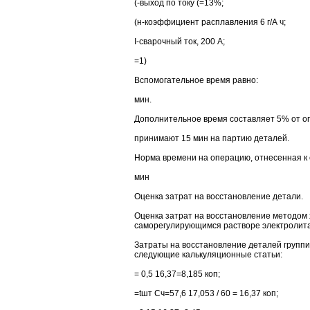
(-выход по току (=13%;
(н-коэффициент расплавления 6 г/А ч;
I-сварочный ток, 200 А;
=1)
Вспомогательное время равно:
мин.
Дополнительное время составляет 5% от опер
принимают 15 мин на партию деталей.
Норма времени на операцию, отнесенная к 
мин
Оценка затрат на восстановление детали.
Оценка затрат на восстановление методом
саморегулирующимся растворе электролита
Затраты на восстановление деталей группи
следующие калькуляционные статьи:
= 0,5 16,37=8,185 коп;
=tшт Сч=57,6 17,053 / 60 = 16,37 коп;