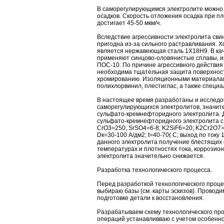
В саморегулирующимся электролите можно 
осадков. Скорость отложения осадка при пло
достигает 45-50 мкм/ч.
Вследствие агрессивности электролита сви
пригодна из-за сильного растравливания. 
является нержавеющая сталь 1Х18Н9. В ка
применяют синцово-оловянистые сплавы, и
ПОС-10. По причине агрессивного действия
необходима тщательная защита поверхнос
хромированию. Изоляционными материалами
полихлорвинил, плестиглас, а также специ
В настоящее время разработаны и исследо
саморегулирующихся электролитов, значит
сульфато-кремнефторидного электролита. 
сульфато-кремнефторидного электролита с д
CrO3=250; SrSO4=6-8; K2SiF6=20; K2Cr2O7
Dк=30-100 А/дм2; t=40-70( C; выход по ток
данного электролита получение блестящих
температурах и плотностях тока, коррозион
электролита значительно снижается.
Разработка технологического процесса.
Перед разработкой технологического проц
выбираю базы (см. карты эскизов). Провод
подготовке детали к восстановления.
Разрабатываем схему технологического пр
операций устанавливваю с учетом особенно