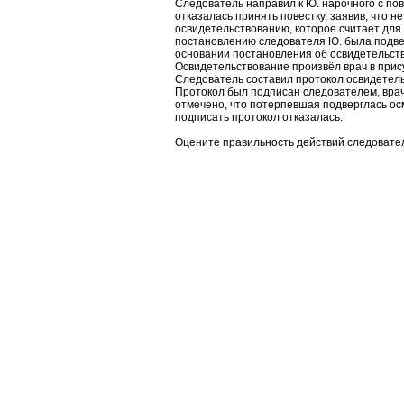
Следователь направил к Ю. нарочного с по
отказалась принять повестку, заявив, что н
освидетельствованию, которое считает для
постановлению следователя Ю. была подвер
основании постановления об освидетельств
Освидетельствование произвёл врач в прис
Следователь составил протокол освидетель
Протокол был подписан следователем, вра
отмечено, что потерпевшая подверглась ос
подписать протокол отказалась.
Оцените правильность действий следовате