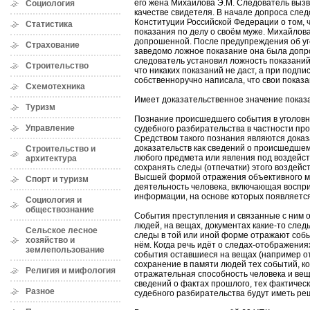
его жена Михайлова Э.М. Следователь вызв
Социология
качестве свидетеля. В начале допроса след
Конституции Российской Федерации о том, ч
Статистика
показания по делу о своём муже. Михайлова
допрошенной. После предупреждения об уг
Страхование
заведомо ложное показание она была допр
следователь установил ложность показани
Строительство
что никаких показаний не даст, а при подп
собственноручно написала, что свои показ
Схемотехника
Имеет доказательственное значение пока
Туризм
Познание происшедшего события в уголовн
Управление
судебного разбирательства в частности пр
Средством такого познания являются дока
доказательств как сведений о происшедше
Строительство и
любого предмета или явления под воздейст
архитектура
сохранять следы (отпечатки) этого воздей
Высшей формой отражения объективного м
Спорт и туризм
деятельность человека, включающая воспри
информации, на основе которых появляется
Социология и
обществознание
События преступления и связанные с ним о
людей, на вещах, документах какие-то сле
Сельское лесное
следы в той или иной форме отражают соб
хозяйство и
нём. Когда речь идёт о следах-отображениях
землепользование
события оставшиеся на вещах (например отп
сохранение в памяти людей тех событий, к
Религия и мифология
отражательная способность человека и вещ
сведений о фактах прошлого, тех фактическ
Разное
судебного разбирательства будут иметь р