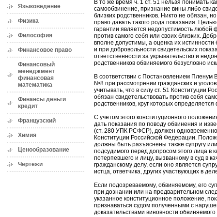
В то же время ч. 1 ст. 51 нельзя понимать 
Языковедение
самообвинение, признание вины либо свиде
близких родственников. Никто не обязан, н
Физика
право давать такого рода показания. Целью
гарантии является недопустимость любой 
Философия
против самого себя или своих близких. До
вполне допустимы, а оценка их истинности 
и при добровольности свидетельских показ
Финансовое право
ответственности за укрывательство и недон
родственников обвиняемого безусловно иск
Финансовый
менеджмент
В соответствии с Постановлением Пленум Ве
финансовая
№8 при рассмотрении гражданских и уголо
математика
учитывать, что в силу ст. 51 Конституции Р
обязан свидетельствовать против себя самог
Финансы деньги
родственников, круг которых определяется
кредит
С учетом этого конституционного положени
Французский
дать показания по поводу обвинения и изв
(ст. 280 УПК РСФСР), должен одновременно 
Химия
Конституции Российской Федерации. Полож
должны быть разъяснены также супругу или
Ценообразование
подсудимого перед допросом этого лица в к
потерпевшего и лицу, вызванному в суд в к
Чертежи
гражданскому делу, если оно является супр
истца, ответчика, других участвующих в дел
Если подозреваемому, обвиняемому, его суп
при дознании или на предварительном сле
указанное конституционное положение, по
признаваться судом полученными с нарушен
доказательствами виновности обвиняемого 