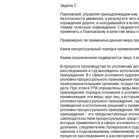
Задача 2:
Павловский, управляя принадлежащим ему
безопасности движения, в результате чего 
ограждения дороги, а находившейся в коля
тяжкие телесные повреждения. Следовател
применить к Павловскому в качестве меры 
Правомерно ли применена данная мера пр
Каков процессуальный порядок применения
Каким ограничением подвергается лицо, к 
В процессе производства по уголовному де
расследования и суд вынуждены использов
принуждения. В с сфере уголовного судопр
уголовно-процессуального принуждения п
правоохранительными органами, осуществ
делу. При этом в УПК определены виды мер
принуждения; порядок основания и условия
применяющие эти меры; круг лиц, к которы
уголовно-процессуального принуждения; гар
приведения в исполнение решений о прим
уголовно-процессуального принуждения. М
принуждения – это предусмотренные угол
законодательством процессуальные средст
которые применяются в сфере уголовного 
дознания, следователем, прокурором и суд
законом, к подозреваемому, обвиняемому, п
процессе расследования и рассмотрения уг