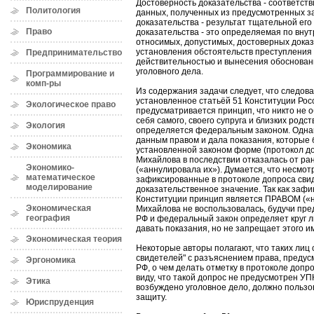
Достоверность доказательства - соответст
Политология
данных, полученных из предусмотренных за
доказательства - результат тщательной его
Право
доказательства - это определяемая по вну
относимых, допустимых, достоверных дока
установления обстоятельств преступления 
Предпринимательство
действительностью и вынесения обоснова
уголовного дела.
Программирование и
комп-ры
Из содержания задачи следует, что следов
установленное статьёй 51 Конституции Рос
Экологическое право
предусматривается принцип, что никто не 
себя самого, своего супруга и близких родст
Экология
определяется федеральным законом. Одна
данным правом и дала показания, которые
Экономика
установленной законом форме (протокол до
Михайлова в последствии отказалась от ра
Экономико-
(«аннулировала их»). Думается, что несмо
математическое
зафиксированные в протоколе допроса сви
моделирование
доказательственное значение. Так как зафи
Конституции принцип является ПРАВОМ («н
Экономическая
Михайлова не воспользовалась, будучи пре
география
РФ и федеральный закон определяет круг 
давать показания, но не запрещает этого и
Экономическая теория
Некоторые авторы полагают, что таких лиц 
свидетелей" с разъяснением права, предусм
Эргономика
РФ, о чем делать отметку в протоколе допро
виду, что такой допрос не предусмотрен УПК
Этика
возбуждено уголовное дело, должно польз
защиту.
Юриспруденция