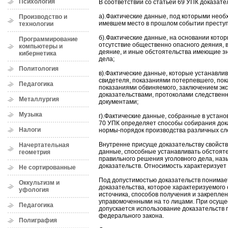
Психология
В соответствии со статьёй 69 УПК доказате
а).Фактические данные, под которыми необ
Производство и
имевшем место в прошлом событии престу
технологии
б).Фактические данные, на основании кото
Программирование
отсутствие общественно опасного деяния, 
компьютеры и
деяние, и иные обстоятельства имеющие з
кибернетика
дела;
Политология
в).Фактические данные, которые устанавли
свидетеля, показаниями потерпевшего, по
Педагогика
показаниями обвиняемого, заключением эк
доказательствами, протоколами следствен
Металлургия
документами;
Музыка
г).Фактические данные, собранные в устан
70 УПК определяет способы собирания док
Налоги
нормы-порядок производства различных сл
Внутренне присуще доказательству свойство
Начертательная
данные, способные устанавливать обстоят
геометрия
правильного решения уголовного дела, на
доказательств. Относимость характеризует
Не сортированные
Под допустимостью доказательств понимает
Оккультизм и
доказательства, которое характеризуемого 
уфология
источника, способов получения и закрепле
управомоченными на то лицами. При осуще
Педагогика
допускается использование доказательств
федерального закона.
Полиграфия