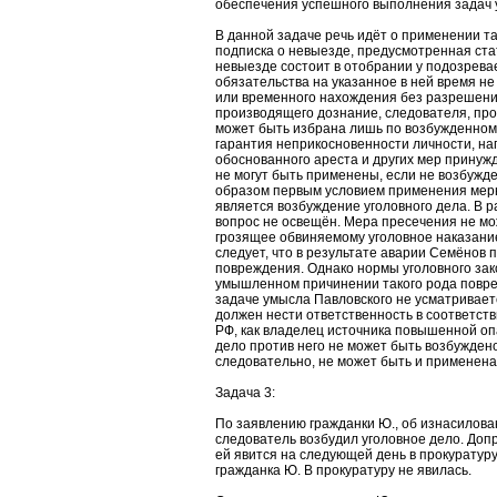
обеспечения успешного выполнения задач у
В данной задаче речь идёт о применении т
подписка о невыезде, предусмотренная ста
невыезде состоит в отобрании у подозрева
обязательства на указанное в ней время не
или временного нахождения без разрешени
производящего дознание, следователя, про
может быть избрана лишь по возбужденному
гарантия неприкосновенности личности, на
обоснованного ареста и других мер принуж
не могут быть применены, если не возбужде
образом первым условием применения меры
является возбуждение уголовного дела. В 
вопрос не освещён. Мера пресечения не мо
грозящее обвиняемому уголовное наказани
следует, что в результате аварии Семёнов 
повреждения. Однако нормы уголовного зак
умышленном причинении такого рода повре
задаче умысла Павловского не усматривает
должен нести ответственность в соответст
РФ, как владелец источника повышенной опа
дело против него не может быть возбуждено
следовательно, не может быть и применена
Задача 3:
По заявлению гражданки Ю., об изнасилова
следователь возбудил уголовное дело. До
ей явится на следующей день в прокуратур
гражданка Ю. В прокуратуру не явилась.