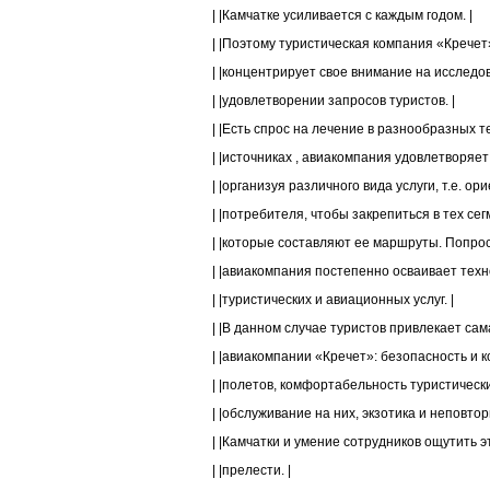
| |Камчатке усиливается с каждым годом. |
| |Поэтому туристическая компания «Кречет
| |концентрирует свое внимание на исследов
| |удовлетворении запросов туристов. |
| |Есть спрос на лечение в разнообразных т
| |источниках , авиакомпания удовлетворяет 
| |организуя различного вида услуги, т.е. ор
| |потребителя, чтобы закрепиться в тех сег
| |которые составляют ее маршруты. Попрост
| |авиакомпания постепенно осваивает техн
| |туристических и авиационных услуг. |
| |В данном случае туристов привлекает сам
| |авиакомпании «Кречет»: безопасность и 
| |полетов, комфортабельность туристических
| |обслуживание на них, экзотика и неповто
| |Камчатки и умение сотрудников ощутить э
| |прелести. |