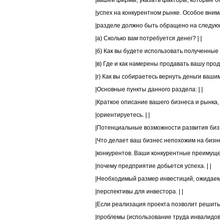
|вашей фирмы, указать факторы, которые об
|успех на конкурентном рынке. Особое внима
|разделе должно быть обращено на следующ
|а) Сколько вам потребуется денег? | |
|б) Как вы будете использовать полученные д
|в) Где и как намерены продавать вашу проду
|г) Как вы собираетесь вернуть деньги вашим
|Основные пункты данного раздела: | |
|Краткое описание вашего бизнеса и рынка, 
|ориентируетесь. | |
|Потенциальные возможности развития бизне
|Что делает ваш бизнес непохожим на бизне
|конкурентов. Ваши конкурентные преимущес
|почему предприятие добьется успеха. | |
|Необходимый размер инвестиций, ожидаемы
|перспективы для инвестора. | |
|Если реализация проекта позволит решить 
|проблемы (использование труда инвалидов,