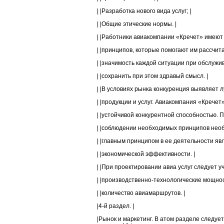
| |Разработка нового вида услуг; |
| |Общие этические нормы. |
| |Работники авиакомпании «Кречет» имеют
| |принципов, которые помогают им рассчит
| |значимость каждой ситуации при обслужив
| |сохранить при этом здравый смысл. |
| |В условиях рынка конкуренция выявляет 
| |продукции и услуг. Авиакомпания «Кречет
| |устойчивой конкурентной способностью. П
| |соблюдении необходимых принципов необ
| |главным принципом в ее деятельности яв
| |экономической эффективности. |
| |При проектировании авиа услуг следует у
| |производственно-технологические мощнос
| |количество авиамаршрутов. |
|4-й раздел. |
|Рынок и маркетинг. В атом разделе следуе