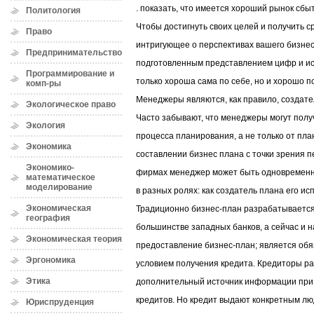
. показать, что имеется хороший рынок сбыт
Политология
Чтобы достигнуть своих целей и получить с
Право
интригующее о перспективах вашего бизнес
Предпринимательство
подготовленным представлением цифр и ис
Программирование и
только хороша сама по себе, но и хорошо п
комп-ры
Менеджеры являются, как правило, создат
Экологическое право
Часто забывают, что менеджеры могут полу
Экология
процесса планирования, а не только от пл
Экономика
составлении бизнес плана с точки зрения 
Экономико-
фирмах менеджер может быть одновременно
математическое
моделирование
в разных ролях: как создатель плана его и
Экономическая
Традиционно бизнес-план разрабатывается 
география
большинстве западных банков, а сейчас и н
Экономическая теория
предоставление бизнес-план; является об
Эргономика
условием получения кредита. Кредиторы ра
Этика
дополнительный источник информации при
кредитов. Но кредит выдают конкретным лю
Юриспруденция