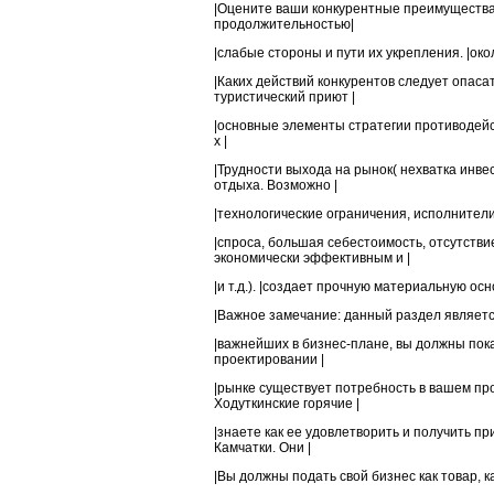
|Оцените ваши конкурентные преимущества,
продолжительностью|
|слабые стороны и пути их укрепления. |около
|Каких действий конкурентов следует опаса
туристический приют |
|основные элементы стратегии противодейст
х |
|Трудности выхода на рынок( нехватка инве
отдыха. Возможно |
|технологические ограничения, исполнители
|спроса, большая себестоимость, отсутств
экономически эффективным и |
|и т.д.). |создает прочную материальную осн
|Важное замечание: данный раздел является
|важнейших в бизнес-плане, вы должны пок
проектировании |
|рынке существует потребность в вашем про
Ходуткинские горячие |
|знаете как ее удовлетворить и получить п
Камчатки. Они |
|Вы должны подать свой бизнес как товар, к