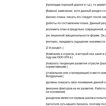
|прокладка хорошей дороги и т.д.), то укажите 
|Важное замечание: хотя данный раздел стои
|бизнес-плана. писать его следует после за
|работы по составлению плана. Данный разд
|изложить план в предельно сокращенной, но
|не лишенной эмоциональности форме. Он д
|интерес, придавать ощущение значимости пр
|2-й раздел. |
|Компания и отрасль, в которой она занята
году как ООО АТК в |
|показать тенденции развития отрасли (ра
нормативными |
|стабильная или стагнирующая) и место ком
Воздушным |
|должны показать свое понимание данной от
|внешних факторов на ее развитие. Работа
на основании|
|разделом является первым шагом в попытк
|читателя суть вашего бизнеса, поэтому по