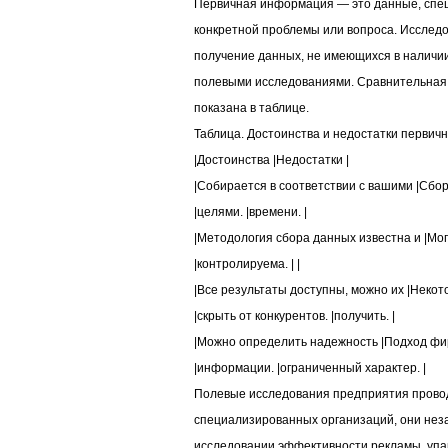
Первичная информация — это данные, спе
конкретной проблемы или вопроса. Исслед
получение данных, не имеющихся в наличи
полевыми исследованиями. Сравнительная
показана в таблице.
Таблица. Достоинства и недостатки перви
|Достоинства |Недостатки |
|Собирается в соответствии с вашими |Сбо
|целями. |времени. |
|Методология сбора данных известна и |Мо
|контролируема. | |
|Все результаты доступны, можно их |Неко
|скрыть от конкурентов. |получить. |
|Можно определить надежность |Подход фи
|информации. |ограниченный характер. |
Полевые исследования предприятия прово
специализированных организаций, они нез
исследовании эффективности рекламы, упак