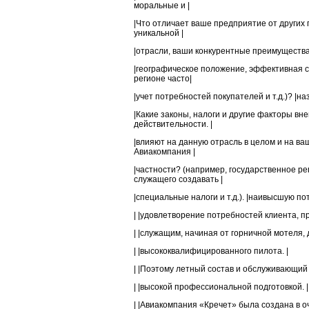
моральные и |
|Что отличает ваше предприятие от других
уникальной |
|отрасли, ваши конкурентные преимущества 
|географическое положение, эффективная си
регионе часто|
|учет потребностей покупателей и т.д.)? |
|Какие законы, налоги и другие факторы вн
действительности. |
|влияют на данную отрасль в целом и на ва
Авиакомпания |
|частности? (например, государственное ре
служащего создавать |
|специальные налоги и т.д.). |наивысшую п
| |удовлетворение потребностей клиента, п
| |служащим, начиная от горничной мотеля, д
| |высококвалифицированного пилота. |
| |Поэтому летный состав и обслуживающий
| |высокой профессиональной подготовкой. |
| |Авиакомпания «Кречет» была создана в о