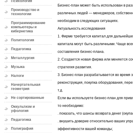
Психология
Бизнес-план может быть использован в раз
Производство и
различных людей — менеджеров, собственни
технологии
необходим в следующих ситуациях.
Программирование
компьютеры и
Актуальность исследования
кибернетика
1. Фирме требуется капитал для дальнейш
Политология
капитала могут быть различными. Чаще все
Педагогика
составления бизнес-плана.
Металлургия
2. Создается новая фирма или меняется со
Музыка
стратегия развития.
3. Бизнес-план разрабатывается во время 
Налоги
реконструкция, покупка оборудования, пере
Начертательная
геометрия
т.д.
Не сортированные
Если вы используете бизнес-план для прив
то необходимо:
Оккультизм и
уфология
. показать, что шансы возврата денег (окуп
Педагогика
. внушить доверие относительно ваших упр
Полиграфия
эффективности вашей команды;