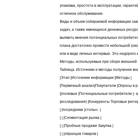
упаковка, простота в эксплуатации, гарант
отличное обслуживание.
Виды и объем собираемой информации зави
задач, а также имеющихся денежных ресурс
выявить мнения потенциальных потребител
плана достаточно провести небольшой (око
или в виде личных интервью. Это недорого 
Методы, используемые при сборе внешней 
Таблица. Источники и методы получения 
|Этап |Источники информации |Методы |
|Первичный анализ|Покупатели |Опросы в р
|(полевые |Потенциальные потребители |- а
|исследования) |Конкуренты Торговые |интер
| |посредники |столы». |
| | |Сегментация рынка |
| | |Пробные продажи Закупка |
| | |образцов товаров |