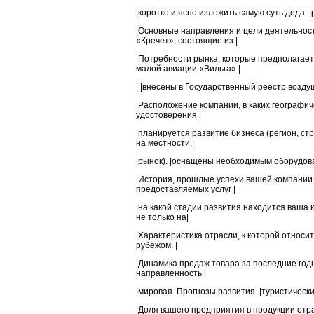
|коротко и ясно изложить самую суть деда. 
|Основные направления и цели деятельнос
«Кречет», состоящие из |
|Потребности рынка, которые предполагает
малой авиации «Вильга» |
| |внесены в Государственный реестр возду
|Расположение компании, в каких географич
удостоверения |
|планируется развитие бизнеса (регион, ст
на местности,|
|рынок). |оснащены необходимым оборудова
|История, прошлые успехи вашей компании.
предоставляемых услуг |
|на какой стадии развития находится ваша
не только на|
|Характеристика отрасли, к которой относит
рубежом. |
|Динамика продаж товара за последние годы
направленность |
|мировая. Прогнозы развития. |туристически
|Доля вашего предприятия в продукции отра