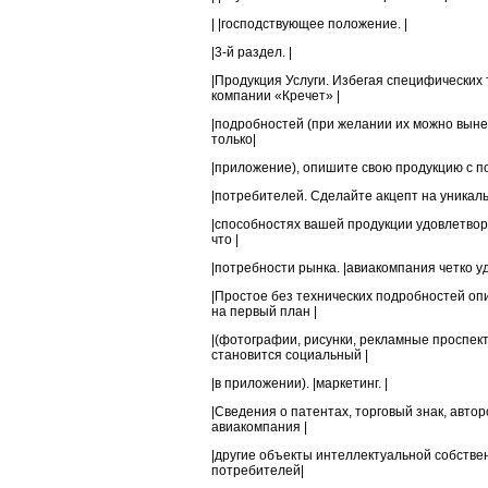
| |господствующее положение. |
|3-й раздел. |
|Продукция Услуги. Избегая специфических
компании «Кречет» |
|подробностей (при желании их можно вынес
только|
|приложение), опишите свою продукцию с по
|потребителей. Сделайте акцепт на уникальн
|способностях вашей продукции удовлетворя
что |
|потребности рынка. |авиакомпания четко у
|Простое без технических подробностей оп
на первый план |
|(фотографии, рисунки, рекламные проспек
становится социальный |
|в приложении). |маркетинг. |
|Сведения о патентах, торговый знак, авто
авиакомпания |
|другие объекты интеллектуальной собстве
потребителей|