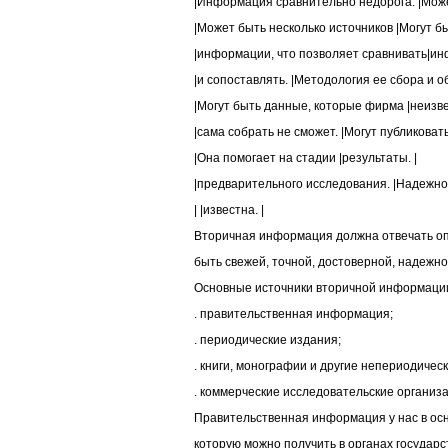
|Информация сравнительно недорога. |Може
|Может быть несколько источников |Могут бы
|информации, что позволяет сравнивать|ин
|и сопоставлять. |Методология ее сбора и о
|Могут быть данные, которые фирма |неизве
|сама собрать не сможет. |Могут публиковать
|Она помогает на стадии |результаты. |
|предварительного исследования. |Надежно
| |известна. |
Вторичная информация должна отвечать о
быть свежей, точной, достоверной, надежно
Основные источники вторичной информаци
. правительственная информация;
. периодические издания;
. книги, монографии и другие непериодичес
. коммерческие исследовательские организ
Правительственная информация у нас в ос
которую можно получить в органах государст