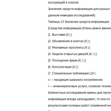
ассоциаций и союзов.
Значение средств информации для разных то
данным немецких исследований).
Таблица 13 Значение средств информации
|Средства информации |Очень важно |менее
|1. Выставки |Х | |
|2. Объявления в газетах |Х | |
|3. Рекламные проспекты |Х | |
|4. Недели открытых дверей |Х, / | |
|5. Посещение фирм |Х, / | |
|6. Консультации |Х | |
|7. Специальные публикации | |Х |
х — продукция широкого потребления;
/ — инжиниринговые услуги, сложная техник
Кабинетные исследования важны для прогно
информация всегда запаздывает, то она п
результатами полевых работ (первичной и