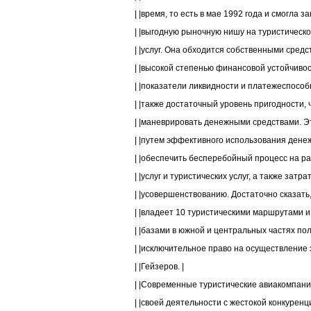
| |время, то есть в мае 1992 года и смогла за
| |выгодную рыночную нишу на туристическо
| |услуг. Она обходится собственными средс
| |высокой степенью финансовой устойчивос
| |показатели ликвидности и платежеспособ
| |также достаточный уровень пригодности, 
| |маневрировать денежными средствами. Э
| |путем эффективного использования денеж
| |обеспечить бесперебойный процесс на р
| |услуг и туристических услуг, а также затрат
| |усовершенствованию. Достаточно сказать
| |владеет 10 туристическими маршрутами и
| |базами в южной и центральных частях пол
| |исключительное право на осуществление 
| |Гейзеров. |
| |Современные туристические авиакомпании
| |своей деятельности с жестокой конкуренци