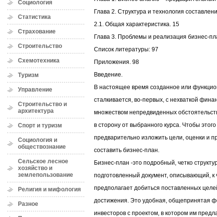
Социология
Глава 2. Структура и технология составлен
Статистика
2.1. Общая характеристика. 15
Страхование
Глава 3. Проблемы и реализация бизнес-пл
Строительство
Список литературы: 97
Схемотехника
Приложения. 98
Введение.
Туризм
В настоящее время созданное или функци
Управление
сталкивается, во-первых, с нехваткой финан
Строительство и
архитектура
множеством непредвиденных обстоятельств
в сторону от выбранного курса. Чтобы этог
Спорт и туризм
предварительно изложить цели, оценки и пр
Социология и
обществознание
составить бизнес-план.
Сельское лесное
Бизнес-план -это подробный, четко структ
хозяйство и
землепользование
подготовленный документ, описывающий, к 
предполагает добиться поставленных целей
Религия и мифология
достижения. Это удобная, общепринятая 
Разное
инвесторов с проектом, в котором им предл