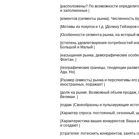
|расположены? По возможности определите
и заполненные |
|клиентов (сегменты рынка). Численность б
|Мотивы их покупок и т.д. |Долину Гейзеров
|Особенности сегмента рынка, на который 
|(степень удовлетворения потребностей и
Большой и Малый |
|насыщения рынка, демографические особен
Фонтан, |
|географические границы, тенденции разви
Ада. Но|
|Размер (емкость) рынка и перспективы его
иностранных, поражает |
|доля на рынке. Возможный объем продаж, 
Великан. |
|годам. |Своеобразны и пульсирующие источ
|Характер спроса: постоянный, сезонный, ци
|Характеристика ваших конкурентов. Ваша
и создают |
|стратегия: потеснить конкурентов, занять