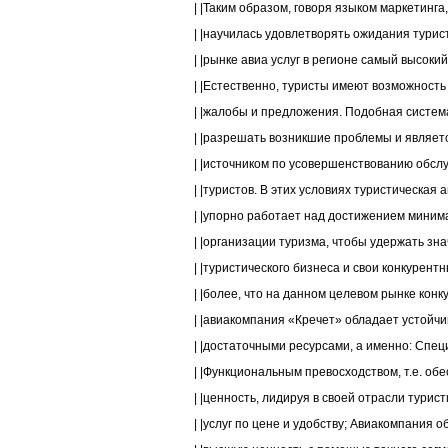
| |Таким образом, говоря языком маркетинга
| |научилась удовлетворять ожидания турист
| |рынке авиа услуг в регионе самый высокий.
| |Естественно, туристы имеют возможность 
| |жалобы и предложения. Подобная систем
| |разрешать возникшие проблемы и являет
| |источником по усовершенствованию обслу
| |туристов. В этих условиях туристическая 
| |упорно работает над достижением миним
| |организации туризма, чтобы удержать зна
| |туристического бизнеса и свои конкурентн
| |более, что на данном целевом рынке конк
| |авиакомпания «Кречет» обладает устойчи
| |достаточными ресурсами, а именно: Специ
| |Функциональным превосходством, т.е. об
| |ценность, лидируя в своей отрасли турист
| |услуг по цене и удобству; Авиакомпания о