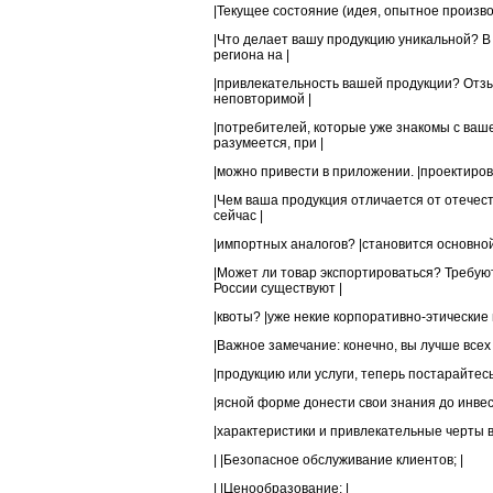
|Текущее состояние (идея, опытное производ
|Что делает вашу продукцию уникальной? В
региона на |
|привлекательность вашей продукции? Отзы
неповторимой |
|потребителей, которые уже знакомы с ваше
разумеется, при |
|можно привести в приложении. |проектиров
|Чем ваша продукция отличается от отечеств
сейчас |
|импортных аналогов? |становится основной
|Может ли товар экспортироваться? Требуют
России существуют |
|квоты? |уже некие корпоративно-этические
|Важное замечание: конечно, вы лучше всех 
|продукцию или услуги, теперь постарайтесь
|ясной форме донести свои знания до инве
|характеристики и привлекательные черты 
| |Безопасное обслуживание клиентов; |
| |Ценообразование; |