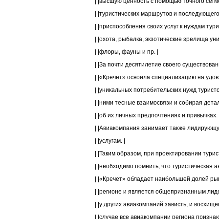
| |высшую ценность с помощью точного сегм
| |туристических маршрутов и последующего 
| |приспособления своих услуг к нуждам тури
| |охота, рыбалка, экзотические зрелища ун
| |флоры, фауны и пр. |
| |За почти десятилетие своего существова
| |«Кречет» освоила специализацию на удов
| |уникальных потребительских нужд туристо
| |ними тесные взаимосвязи и собирая дет
| |об их личных предпочтениях и привычках. 
| |Авиакомпания занимает также лидирующу
| |услугам. |
| |Таким образом, при проектировании турист
| |необходимо помнить, что туристическая а
| |«Кречет» обладает наибольшей долей рын
| |регионе и является общепризнанным лиде
| |у других авиакомпаний зависть, и восхище
| |случае все авиакомпании региона признаю