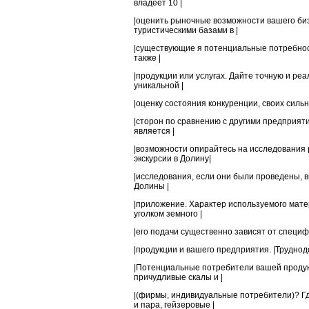
владеет 10 |
|оценить рыночные возможности вашего биз
туристическими базами в |
|существующие я потенциальные потребност
также |
|продукции или услугах. Дайте точную и р
уникальной |
|оценку состояния конкуренции, своих сильн
|сторон по сравнению с другими предприят
является |
|возможности опирайтесь на исследования 
экскурсии в Долину|
|исследования, если они были проведены, 
Долины |
|приложение. Характер используемого мате
уголком земного |
|его подачи существенно зависят от специфи
|продукции и вашего предприятия. |Труднод
|Потенциальные потребители вашей продукц
причудливые скалы и |
|(фирмы, индивидуальные потребители)? Г
и пара, гейзеровые |