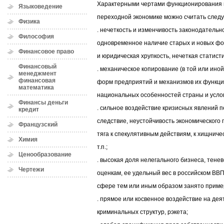
Характерными чертами функционирования п
Языковедение
переходной экономике можно считать след
Физика
. нечеткость и изменчивость законодательно
Философия
одновременное наличие старых и новых фо
Финансовое право
и юридическая хрупкость, нечеткая статист
Финансовый
. механическое копирование (в той или ино
менеджмент
финансовая
форм предприятий и механизмов их функци
математика
национальных особенностей страны и усло
Финансы деньги
. сильное воздействие кризисных явлений п
кредит
следствие, неустойчивость экономического
Французский
тяга к спекулятивным действиям, к хищнич
Химия
т.п.;
Ценообразование
. высокая доля нелегального бизнеса, тене
Чертежи
оценкам, ее удельный вес в российском ВВ
сфере тем или иным образом занято пример
. прямое или косвенное воздействие на де
криминальных структур, рэкета;