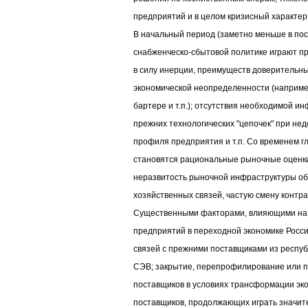
предприятий и в целом кризисный характер
В начальный период (заметно меньше в по
снабженческо-сбытовой политике играют п
в силу инерции, преимуществ доверительн
экономической неопределенности (например
бартере и т.п.); отсутствия необходимой и
прежних технологических "цепочек" при не
профиля предприятия и т.п. Со временем 
становятся рациональные рыночные оценки.
неразвитость рыночной инфраструктуры об
хозяйственных связей, частую смену контра
Существенными факторами, влияющими на 
предприятий в переходной экономике Росси
связей с прежними поставщиками из респу
СЭВ; закрытие, перепрофилирование или п
поставщиков в условиях трансформации эк
поставщиков, продолжающих играть значите