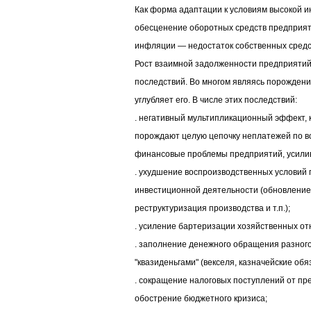
Как форма адаптации к условиям высокой 
обесценение оборотных средств предприяти
инфляции — недостаток собственных средс
Рост взаимной задолженности предприятий
последствий. Во многом являясь порождени
углубляет его. В числе этих последствий:
. негативный мультипликационный эффект, 
порождают целую цепочку неплатежей по вс
финансовые проблемы предприятий, усилив
. ухудшение воспроизводственных условий 
инвестиционной деятельности (обновление 
реструктуризация производства и т.п.);
. усиление бартеризации хозяйственных о
. заполнение денежного обращения разного
"квазиденьгами" (векселя, казначейские обяз
. сокращение налоговых поступлений от пре
обострение бюджетного кризиса;