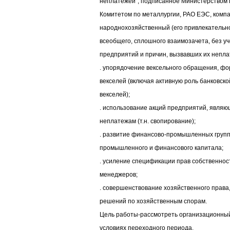
неплатежей", подписанное Министерством 
Комитетом по металлургии, РАО ЕЭС, компан
народнохозяйственный (его привлекательно
всеобщего, сплошного взаимозачета, без уч
предприятий и причин, вызвавших их непла
. упорядочение вексельного обращения, ф
векселей (включая активную роль банковско
векселей);
. использование акций предприятий, являю
неплатежам (т.н. свопирование);
. развитие финансово-промышленных груп
промышленного и финансового капитала;
. усиление спецификации прав собственно
менеджеров;
. совершенствование хозяйственного права
решений по хозяйственным спорам.
Цель работы-рассмотреть организационный
условиях переходного периода.