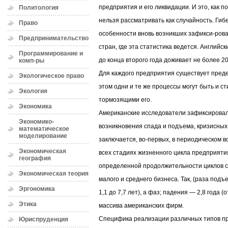
предприятия и его ликвидации. И это, как п
Политология
нельзя рассматривать как случайность. Гиб
Право
особенности вновь возникших зафикси-рова
Предпринимательство
стран, где эта статистика ведется. Английс
Программирование и
до конца второго года доживает не более 2
комп-ры
Для каждого предприятия существует преде
Экологическое право
этом одни и те же процессы могут быть и 
Экология
тормозящими его.
Экономика
Американские исследователи зафиксирова
Экономико-
возникновения спада и подъема, кризисных 
математическое
моделирование
заключается, во-первых, в периодическом 
Экономическая
всех стадиях жизненного цикла предприятия
география
определенной продолжительности циклов с
Экономическая теория
малого и среднего бизнеса. Так, (раза подъ
Эргономика
1,1 до 7,7 лет), а фаз; падения — 2,8 года (
Этика
массива американских фирм.
Специфика реализации различных типов пр
Юриспруденция