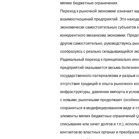
мягкие бюджетные ограничения.
Переход к рыночной экономике означает к
взаимоотношений предприятий. Это находи
экономически самостоятельных субъектов х
конкурентного механизма экономики. Предп
другом самостоятельно, руководствуясь ры
сообразуясь с реально складывающейся эк
Радикальный переход к принципиально ин
предприятий оказывается весьма болезне
государственного патернализма и разрыв 
отсутствии традиций и опыта рыночного хо
инфраструктуры, давлении импорта в услови
с новыми, рыночными продолжают (особенн
сохраняться в модифицированном виде и ст
элементы мягких бюджетных ограничений (д
списывание или зачет долгов и т.п.), испо
контактов во властных органах и преобраз