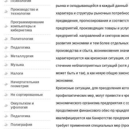
Психология
рынка и складывающейся в каждый данный 
Производство и
характера и структуры рыночных потребнос
технологии
предвидения, прогнозирования и соответст
Программирование
компьютеры и
предприятий, производящих товары и услуг
кибернетика
предприятий. направлений и секторов экон
Политология
развития экономики и тем более отдельных
Педагогика
производства и сбыта, возникновения знач
Металлургия
характеризуется как кризисная ситуация, с
Музыка
стечение неблагоприятных ситуаций (хотя 
может быть и так), а как некую общую зако
Налоги
экономике.
Начертательная
геометрия
Кризисные ситуации, для преодоления кот
Не сортированные
профилактических мер, могут привести к 
экономического организма предприятия с 
Оккультизм и
уфология
продолжения финансового обес-пр.чрцидппп
Педагогика
квалифицируется как банкротство предприя
Полиграфия
требует применения специальных мер (про