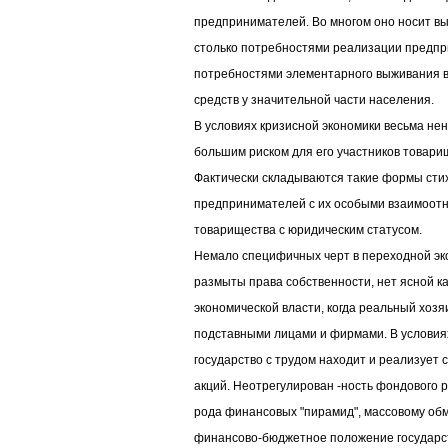
предпринимателей. Во многом оно носит в
столько потребностями реализации предпр
потребностями элементарного выживания в
средств у значительной части населения.
В условиях кризисной экономики весьма н
большим риском для его участников товари
Фактически складываются такие формы сти
предпринимателей с их особыми взаимоот
товарищества с юридическим статусом.
Немало специфичных черт в переходной эк
размыты права собственности, нет ясной 
экономической власти, когда реальный хозя
подставными лицами и фирмами. В условия
государство с трудом находит и реализует 
акций. Неотрегулирован -ность фондового 
рода финансовых "пирамид", массовому обм
финансово-бюджетное положение государст