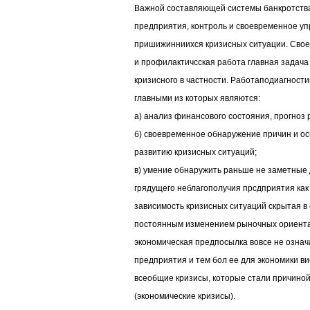
Важной составляющей системы банкротства
предприятия, контроль и своевременное у
пришижинниихся кризисных ситуации. Свое
и профилактичсская работа главная задач
кризисного в частности. Работаподиагности
главными из которых являются:
а) анализ финансового состояния, прогноз
б) своевременное обнаружение причин и о
развитию кризисных ситуаций;
в) умение обнаружить раньше не заметные
грядущего неблагополучия прсдприятия как
зависимость кризисных ситуаций скрытая в
постоянным изменением рыночных ориента
экономическая предпосылка вовсе не означ
предприятия и тем бол ее для экономики в
всеобщие кризисы, которые стали причиной
(экономические кризисы).