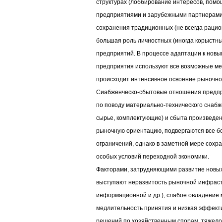
структурах (лоббирование интересов, помощ
предприятиями и зарубежными партнерами,
сохранения традиционных (не всегда раци
большая роль личностных (иногда корыстны
предприятий. В процессе адаптации к новы
предприятия используют все возможные ме
происходит интенсивное освоение рыночно
Сиабженческо-сбытовые отношения предп
по поводу материально-технического снабж
сырье, комплектующие) и сбыта произведе
рыночную ориентацию, подвергаются все 
ограничений, однако в заметной мере сохр
особых условий переходной экономики.
Факторами, затрудняющими развитие новы
выступают неразвитость рыночной инфрас
информационной и др.), слабое овладение 
медлительность принятия и низкая эффект
решений по хозяйственным спорам, тяжел