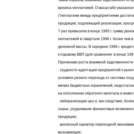
Таким образом, взаимная задолженность п
кризиса неплатежей. О масштабе указанно
("неплатежи между предприятиями достигл
продукции, подлежащей реализации; проср
7 раз превысила в конце 1995 г. сумму ден
неплатежей в I квартале 1996 г. более чем 
денежной массы. В середине 1996 г. креди
к годовому ВВП (для сравнения: в конце 1991
Причинами роста взаимной задолженности 
. трудности адаптации предприятий к рыно
условиях резкого перехода от системы гос
мягких бюджетных ограничений; недостаток
на пополнение обратного капитала и инвес
. либерализация цен и, как следствие, боле
сырье, ухудшившие финансовые возможнос
продукции;
. кризисный характер переходной экономики
вызывающие;