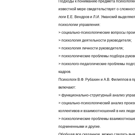
Подходы к пониманию предмета психологии
известной мере свидетельствует о сложност
логи Е.Е. Вендров и Л.И. Уманский выделя
психологии управления:
> социально-психологические вопросы прои
> психология деятельности руководителя;
> психология личности руководителя;
> психологические проблемы подбора руков
> психолого-педагогические проблемы подг
кадров.
Психологи В.Ф. Рубахин и А.В. Филиппов в 
включают:
> функционально-структурный анализ упра
> социально-психологический анализ произ
коллективов и взаимоотношений в них люде
> психологические проблемы взаимоотноше
подчиненными и другие.
Обобщая все сказанное, можно сделать выв