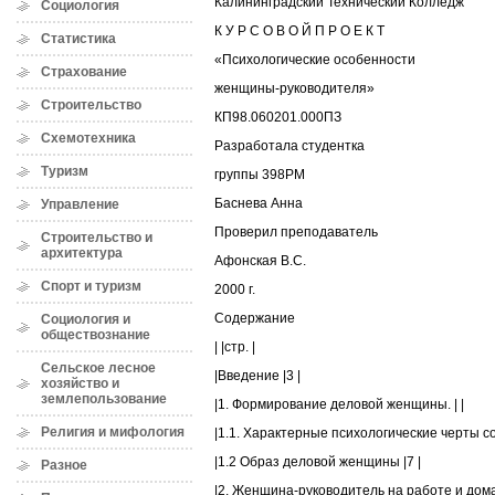
Калининградский Технический Колледж
Социология
К У Р С О В О Й П Р О Е К Т
Статистика
«Психологические особенности
Страхование
женщины-руководителя»
Строительство
КП98.060201.000ПЗ
Схемотехника
Разработала студентка
Туризм
группы 398РМ
Баснева Анна
Управление
Проверил преподаватель
Строительство и
архитектура
Афонская В.С.
Спорт и туризм
2000 г.
Содержание
Социология и
обществознание
| |стр. |
Сельское лесное
|Введение |3 |
хозяйство и
землепользование
|1. Формирование деловой женщины. | |
Религия и мифология
|1.1. Характерные психологические черты с
|1.2 Образ деловой женщины |7 |
Разное
|2. Женщина-руководитель на работе и дома.