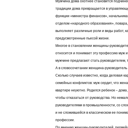
Мужчина дома охотнее становится подчин
традиции дома превращается в управляющ
функции «министра финансов», начальника
отделом «народного образования», повара, 
выполняет различные роли и виды работ, ка
предусмотренные пьесой жизни.
Многое в становлении женщины-руководителя
относится и понимает эту профессию муж 
мужчине предлагают стать руководителем, 
А в словосочетании женщина-руководитель
Сколько случаев известно, когда деловая к
семейных конфликтов: муж сердит, что жена
квартире неуютно. Родился ребенок – дома 
чтобы отказаться от руководства. Но нема
руководителями в промышленности, со слож
и не сложившейся в классическом ее поним
профессии.
По мнению женщин-руководителей, первей