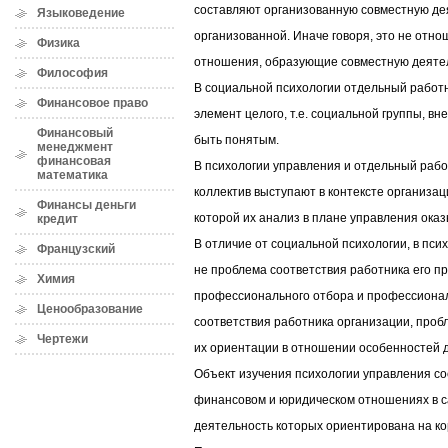
составляют организованную совместную де
Языковедение
организованной. Иначе говоря, это не отно
Физика
отношения, образующие совместную деяте
Философия
В социальной психологии отдельный работни
Финансовое право
элемент целого, т.е. социальной группы, вн
Финансовый
быть понятым.
менеджмент
финансовая
В психологии управления и отдельный работ
математика
коллектив выступают в контексте организаци
Финансы деньги
которой их анализ в плане управления ока
кредит
В отличие от социальной психологии, в пси
Французский
не проблема соответствия работника его п
Химия
профессионального отбора и профессионал
Ценообразование
соответствия работника организации, проб
Чертежи
их ориентации в отношении особенностей 
Объект изучения психологии управления со
финансовом и юридическом отношениях в с
деятельность которых ориентирована на к