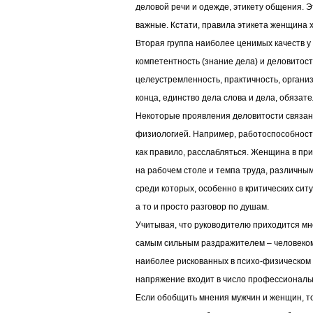
деловой речи и одежде, этикету общения. Э
важные. Кстати, правила этикета женщина 
Вторая группа наиболее ценимых качеств 
компетентность (знание дела) и деловитос
целеустремленность, практичность, органи
конца, единство дела слова и дела, обязат
Некоторые проявления деловитости связан
физиологией. Например, работоспособность
как правило, расслабляться. Женщина в пр
на рабочем столе и темпа труда, различны
среди которых, особенно в критических сит
а то и просто разговор по душам.
Учитывая, что руководителю приходится мн
самым сильным раздражителем – человеком 
наиболее рискованных в психо-физическом
напряжение входит в число профессиональ
Если обобщить мнения мужчин и женщин, т