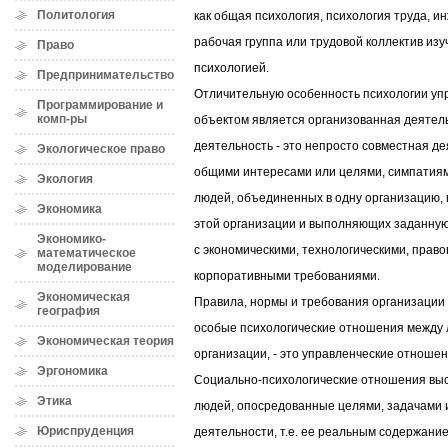
Политология
как общая психология, психология труда, и
рабочая группа или трудовой коллектив изу
Право
психологией.
Предпринимательство
Отличительную особенность психологии упр
Программирование и
комп-ры
объектом является организованная деятел
деятельность - это непросто совместная д
Экологическое право
общими интересами или целями, симпатиям
Экология
людей, объединенных в одну организацию,
Экономика
этой организации и выполняющих заданную
Экономико-
с экономическими, технологическими, прав
математическое
моделирование
корпоративными требованиями.
Экономическая
Правила, нормы и требования организации
география
особые психологические отношения между 
Экономическая теория
организации, - это управленческие отноше
Эргономика
Социально-психологические отношения вы
Этика
людей, опосредованные целями, задачами 
Юриспруденция
деятельности, т.е. ее реальным содержани