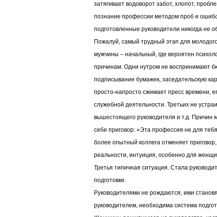
затягивает водоворот забот, хлопот, проб
познание профессии методом проб и ошибок
подготовленные руководители никогда не об
Пожалуй, самый трудный этап для молодог
мужчины – начальный, где вероятен психол
причинам. Одни нутром не воспринимают б
подписывание бумажек, заседательскую кару
просто-напросто сжимает пресс времени, ег
служебной деятельности. Третьих не устра
вышестоящего руководителя и т.д. Причин м
себе приговор: «Эта профессия не для тебя,
более опытный коллега отменяет приговор, 
реальности, интуиция, особенно для женщ
Третья типичная ситуация. Стала руководи
подготовке.
Руководителями не рождаются, ими становя
руководителем, необходима система подгот