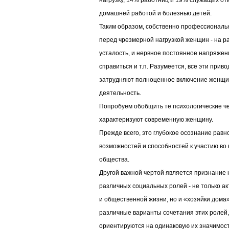
нагрузку, 14% работниц и 19% служащих от
домашней работой и болезнью детей.
Таким образом, собственно профессиональ
перед чрезмерной нагрузкой женщин - на р
усталость, и нервное постоянное напряжени
справиться и т.п. Разумеется, все эти при
затрудняют полноценное включение женщи
деятельность.
Попробуем обобщить те психологические ч
характеризуют современную женщину.
Прежде всего, это глубокое осознание равн
возможностей и способностей к участию во
общества.
Другой важной чертой является признание
различных социальных ролей - не только а
и общественной жизни, но и «хозяйки дом
различные варианты сочетания этих ролей,
ориентируются на одинаковую их значимос