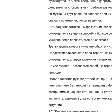
руководства - в гибком соединении доброты
деловитости, спокойствия и требовательност
От мужчины ждут решения вопросов при их
сначала понимания, потом решения.
Антипод деловитости – бюрократизм, волоки
руководитель женщина способна больше со
мужчине легче превратиться в бюрократа.
Третья группа качеств – умение общаться с
Представители сильного пола терпеть не мо
руководитель, копируя далеко не лучших муж
Самое лучшее – оставаться собой, не терят
природе.
Особое качество руководителей-женщин – 
понимают, что без эмоций нет женщины. Н
воспринимают. Однако есть женщины, кото
управлять, держать в узде естественное же
ситуации.
3.2. Женщина оценивает женщину.