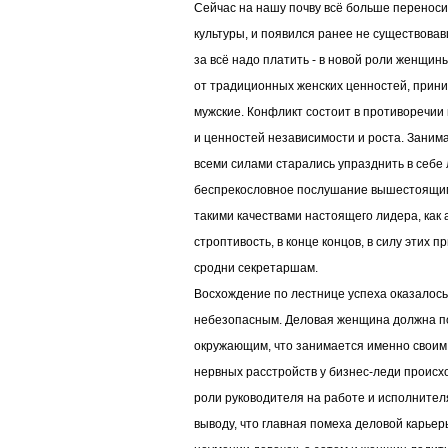
Сейчас на нашу почву всё больше перенос
культуры, и появился ранее не существова
за всё надо платить - в новой роли женщи
от традиционных женских ценностей, прин
мужские. Конфликт состоит в противоречии
и ценностей независимости и роста. Заним
всеми силами старались упразднить в себе 
беспрекословное послушание вышестоящим
такими качествами настоящего лидера, как 
строптивость, в конце концов, в силу этих п
сродни секретаршам.
Восхождение по лестнице успеха оказалос
небезопасным. Деловая женщина должна по
окружающим, что занимается именно своим 
нервных расстройств у бизнес-леди происх
роли руководителя на работе и исполнител
выводу, что главная помеха деловой карьер