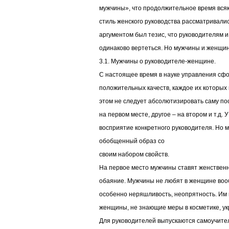
мужчины», что продолжительное время всяк
стиль женского руководства рассматривали
аргументом был тезис, что руководителям и
одинаково вертеться. Но мужчины и женщин
3.1. Мужчины о руководителе-женщине.
С настоящее время в науке управления сф
положительных качеств, каждое их которых
этом не следует абсолютизировать саму пос
на первом месте, другое – на втором и т.д. 
восприятие конкретного руководителя. Но 
обобщенный образ со
своим набором свойств.
На первое место мужчины ставят женствен
обаяние. Мужчины не любят в женщине воо
особенно неряшливость, неопрятность. Им 
женщины, не знающие меры в косметике, у
Для руководителей выпускаются самоучител