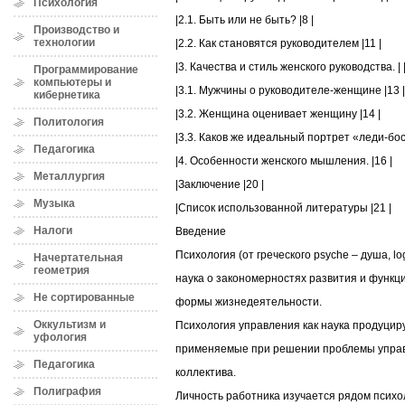
Психология
|2.1. Быть или не быть? |8 |
Производство и
технологии
|2.2. Как становятся руководителем |11 |
|3. Качества и стиль женского руководства. | 
Программирование
компьютеры и
|3.1. Мужчины о руководителе-женщине |13 |
кибернетика
|3.2. Женщина оценивает женщину |14 |
Политология
|3.3. Каков же идеальный портрет «леди-босс
Педагогика
|4. Особенности женского мышления. |16 |
Металлургия
|Заключение |20 |
Музыка
|Список использованной литературы |21 |
Налоги
Введение
Психология (от греческого psyche – душа, lo
Начертательная
геометрия
наука о закономерностях развития и функц
Не сортированные
формы жизнедеятельности.
Оккультизм и
Психология управления как наука продуцир
уфология
применяемые при решении проблемы управ
Педагогика
коллектива.
Полиграфия
Личность работника изучается рядом психо