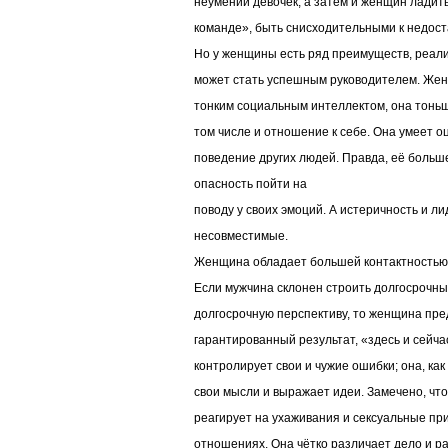
неумении девочек, а затем и женщин ладить
команде», быть снисходительными к недост
Но у женщины есть ряд преимуществ, реали
может стать успешным руководителем. Же
тонким социальным интеллектом, она тонь
том числе и отношение к себе. Она умеет о
поведение других людей. Правда, её больше
опасность пойти на
поводу у своих эмоций. А истеричность и ли
несовместимые.
Женщина обладает большей контактностью
Если мужчина склонен строить долгосрочны
долгосрочную перспективу, то женщина пре
гарантированный результат, «здесь и сей
контролирует свои и чужие ошибки; она, ка
свои мысли и выражает идеи. Замечено, чт
реагирует на ухаживания и сексуальные пр
отношениях. Она чётко различает дело и р