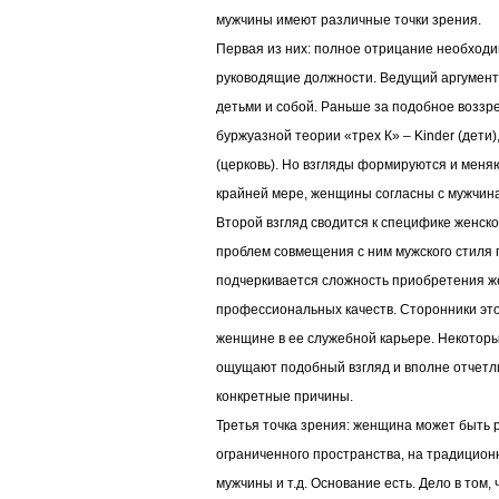
мужчины имеют различные точки зрения.
Первая из них: полное отрицание необход
руководящие должности. Ведущий аргумент
детьми и собой. Раньше за подобное возз
буржуазной теории «трех К» – Kinder (дети), 
(церковь). Но взгляды формируются и меняю
крайней мере, женщины согласны с мужчин
Второй взгляд сводится к специфике женско
проблем совмещения с ним мужского стиля
подчеркивается сложность приобретения 
профессиональных качеств. Сторонники эт
женщине в ее служебной карьере. Некотор
ощущают подобный взгляд и вполне отчетл
конкретные причины.
Третья точка зрения: женщина может быть 
ограниченного пространства, на традицион
мужчины и т.д. Основание есть. Дело в том,