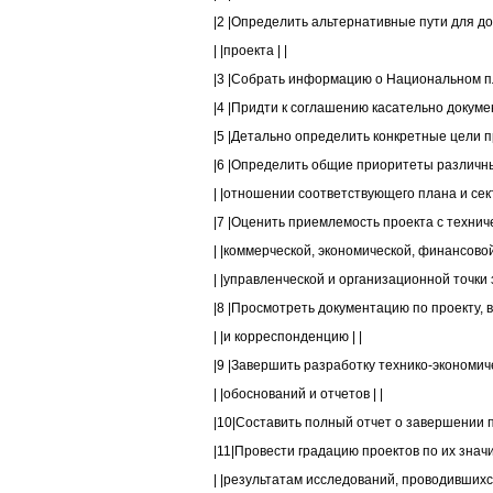
|2 |Определить альтернативные пути для до
| |проекта | |
|3 |Собрать информацию о Национальном пл
|4 |Придти к соглашению касательно докумен
|5 |Детально определить конкретные цели пр
|6 |Определить общие приоритеты различных
| |отношении соответствующего плана и сект
|7 |Оценить приемлемость проекта с техничес
| |коммерческой, экономической, финансовой,
| |управленческой и организационной точки з
|8 |Просмотреть документацию по проекту, в
| |и корреспонденцию | |
|9 |Завершить разработку технико-экономиче
| |обоснований и отчетов | |
|10|Составить полный отчет о завершении пр
|11|Провести градацию проектов по их значи
| |результатам исследований, проводившихся