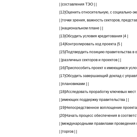
| |составления ТЭО | |
|12|Оценить относительную, с социально-эко
| |точки зрения, важность секторов, представ
| |национальном плане | |
|13|Обсудить условия кредитования |4 |
|14|Контролировать ход проекта |5 |
|15|Подтвердить позицию правительства в о
| |различных секторов и проектов | |
|16|Приспособить проект к имеющимся услов
|17|Обсудить завершающий доклад с управл
| |плановиками | |
|18|Исследовать проработку ключевых мест п
| |имеющих поддержку правительства | |
|19|Непосредственное воплощение проекта п
|20|Начать процесс обеспечения в соответств
| |международными правилами проведения к
| |торгов | |