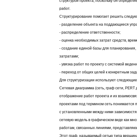
структурой проекта, поскольку он определ
работ.
Структурирование помогает решить следую
- разделение объекта на поддающиеся упр
- распределение ответственности;
- оценка необходимых затрат средств, врем
- создание единой базы для планирования, 
затратами;
- увязка работ по проекту с системой веден
- переход от общих целей к конкретным зад
Для структуризации используют следующие
Сетевая диаграмма (сеть, гpаф сети, PERT 
отображение работ проекта и их взаимосвя
проектами под термином сеть понимается п
с установленными между ними зависимост
сетевую модель в графическом виде как мн
работам, связанных линиями, представляю
Этот граф, называемый сетью типа вершин