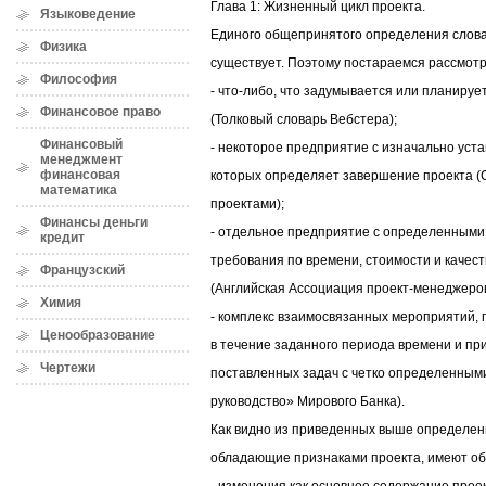
Глава 1: Жизненный цикл проекта.
Языковедение
Единого общепринятого определения слова
Физика
существует. Поэтому постараемся рассмот
Философия
- что-либо, что задумывается или планиру
Финансовое право
(Толковый словарь Вебстера);
Финансовый
- некоторое предприятие с изначально ус
менеджмент
финансовая
которых определяет завершение проекта (
математика
проектами);
Финансы деньги
- отдельное предприятие с определенными
кредит
требования по времени, стоимости и качест
Французский
(Английская Ассоциация проект-менеджеров
Химия
- комплекс взаимосвязанных мероприятий,
Ценообразование
в течение заданного периода времени и пр
Чертежи
поставленных задач с четко определенным
руководство» Мирового Банка).
Как видно из приведенных выше определен
обладающие признаками проекта, имеют общ