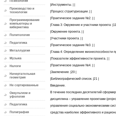
Психология
|Инструменты. | |
Производство и
|Процесс структуризации. | |
технологии
|Практическое задание №2. | |
Программирование
компьютеры и
|Глава 3: Окружение и участники проекта: |11
кибернетика
|Окружение проекта. | |
Политология
|Участники проекта. | |
Педагогика
|Практическое задание №3. | |
Металлургия
|Глава 4: Определение жизнеспособности про
Музыка
|Показатели эффективности проекта. | |
|Практическое задание №4. | |
Налоги
|Заключение. |20 |
Начертательная
геометрия
|Библиографический список. |21 |
Не сортированные
Введение.
В течение последних десятилетий сформир
Оккультизм и
уфология
дисциплина – управление проектами (proje
Педагогика
управления социально-экономическими сис
Полиграфия
средства наиболее эффективного и рацион