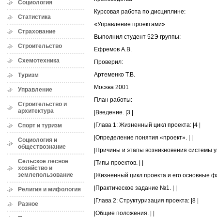
Социология
Курсовая работа по дисциплине:
Статистика
«Управление проектами»
Страхование
Выполнил студент 52Э группы:
Строительство
Ефремов А.В.
Схемотехника
Проверил:
Артеменко Т.В.
Туризм
Москва 2001
Управление
План работы:
Строительство и
архитектура
|Введение. |3 |
|Глава 1: Жизненный цикл проекта: |4 |
Спорт и туризм
|Определение понятия «проект». | |
Социология и
обществознание
|Причины и этапы возникновения системы уп
Сельское лесное
|Типы проектов. | |
хозяйство и
землепользование
|Жизненный цикл проекта и его основные фаз
|Практическое задание №1. | |
Религия и мифология
|Глава 2: Структуризация проекта: |8 |
Разное
|Общие положения. | |