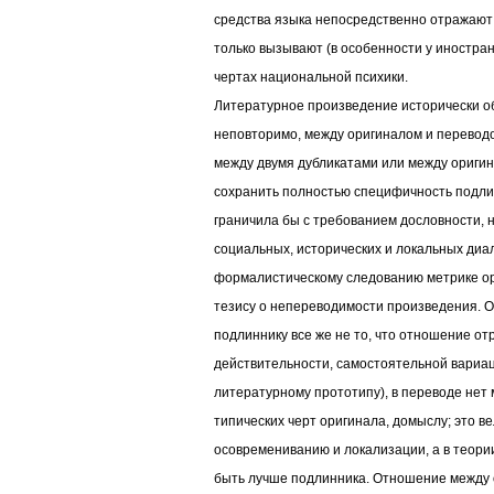
средства языка непосредственно отражают 
только вызывают (в особенности у иностра
чертах национальной психики.
Литературное произведение исторически об
неповторимо, между оригиналом и переводо
между двумя дубликатами или между оригин
сохранить полностью специфичность подлин
граничила бы с требованием дословности, 
социальных, исторических и локальных диале
формалистическому следованию метрике ор
тезису о непереводимости произведения. 
подлиннику все же не то, что отношение отр
действительности, самостоятельной вариаци
литературному прототипу), в переводе нет
типических черт оригинала, домыслу; это ве
осовремениванию и локализации, а в теории 
быть лучше подлинника. Отношение между 