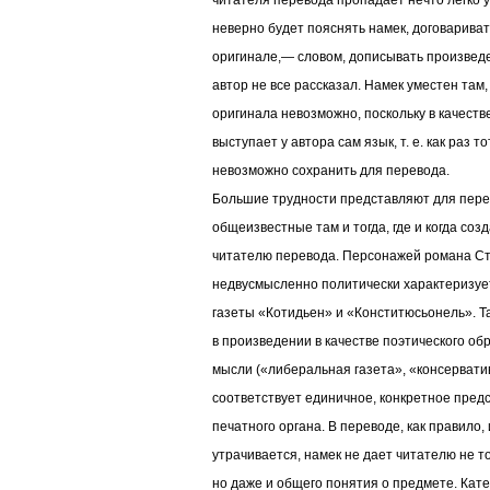
читателя перевода пропадает нечто легко 
неверно будет пояснять намек, договаривать
оригинале,— словом, дописывать произведе
автор не все рассказал. Намек уместен там
оригинала невозможно, поскольку в качеств
выступает у автора сам язык, т. е. как раз т
невозможно сохранить для перевода.
Большие трудности представляют для пере
общеизвестные там и тогда, где и когда соз
читателю перевода. Персонажей романа С
недвусмысленно политически характеризуе
газеты «Котидьен» и «Конститюсьонель». Т
в произведении в качестве поэтического об
мысли («либеральная газета», «консервати
соответствует единичное, конкретное пред
печатного органа. В переводе, как правило
утрачивается, намек не дает читателю не т
но даже и общего понятия о предмете. Кат