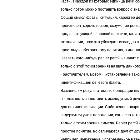
части, в каждой из которых единица речи с
только потом можно поставить вопрос о зна
Общий смысл фразы, ситуация, характер де
произносит, короче говоря, окружение рече
предшествующей языковой практики, где эт
же значении, - все это убеждает исследоват
простому и абстрактному понятию, а именн
Назвать кого-нибудь panier percй – значит с
только с этой точки зрения) назвать данного
«расточителем, мотом». Установление тако
идентификацией речевого факта.
Важнейшим результатом этой операции явля
возможность сопоставить исследуемый рече
для его идентификации. Собственно говоря,
содержится уже в положении, согласно кот
только с точки зрения смысла. Panier percй
простое понятие, но отличаются друг от дру
например, выражение, употребленное в тек