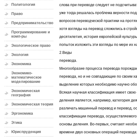
Политология
слова при переводе следует не подсчитывать
уже тогда решалась проблема верности под
Право
вопросов переводческой практики на протя
Предпринимательство
хотя взгляды на перевод сложились в стро
Программирование и
комп-ры
десятилетия, история европейской культур
попыток изложить эти взгляды по мере их н
Экологическое право
2.Виды
Экология
перевода.
Экономика
Многообразие процесса перевода порождае
Экономико-
перевода, но и не совпадающие по своим х
математическое
моделирование
выделение которых необходимо научно обо
Экономическая
Всякая научная классификация имеет свою 
география
деления является, например, категория дея
Экономическая теория
различать машинный перевод и перевод, о
Эргономика
классификации перевода, осуществляемого
Этика
основы деления. Во-первых, считают необ
Юриспруденция
времени двух основных операций перевода: