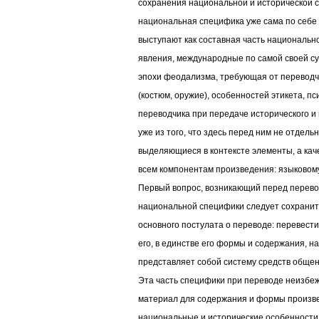
сохранения национальной и исторической с
национальная специфика уже сама по себе и
выступают как составная часть национальн
явления, международные по самой своей су
эпохи феодализма, требующая от переводч
(костюм, оружие), особенностей этикета, пс
переводчика при передаче исторического и
уже из того, что здесь перед ним не отдель
выделяющиеся в контексте элементы, а кач
всем компонентам произведения: языковом
Первый вопрос, возникающий перед переводч
национальной специфики следует сохранить
основного постулата о переводе: перевести
его, в единстве его формы и содержания, на
представляет собой систему средств общен
Эта часть специфики при переводе неизбежн
материал для содержания и формы произве
национальные и исторические особенности я