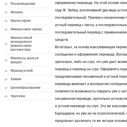
оформление перевода. На этой основе сво
Языковедение
году Ж. Эрбер, различавший два вида устно
Физика
последовательный. Причем к синхронному п
Философия
устный перевод с листа, а последовательн
Финансовое право
последовательный перевод с применением 
Финансовый
средств.
менеджмент
финансовая
Во-вторых, за основу классификации перев
математика
сообщения и оформления перевода. Воспр
Финансы деньги
зрительно, либо на слух, что уже дает воз
кредит
перевод и перевод на слух. Оформлять пер
Французский
предусматривая письменный и устный перев
Химия
перевода включает и восприятие сообщени
Ценообразование
появляется возможность говорить уже о чет
Чертежи
письменном переводе, зрительно-устном пе
и устном переводе на слух. Эту же классиф
Бархударов, но уже не на психологической, 
предлагает различать те же четыре основн