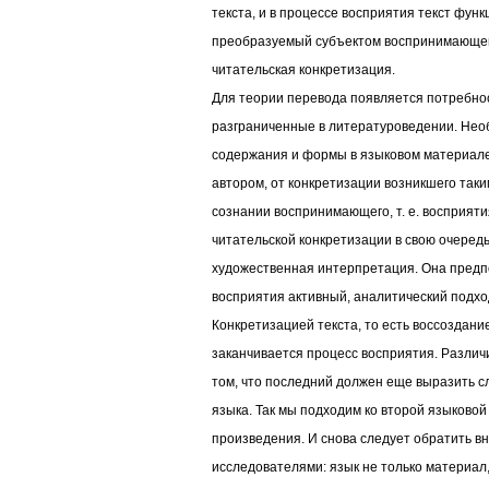
текста, и в процессе восприятия текст функ
преобразуемый субъектом воспринимающего
читательская конкретизация.
Для теории перевода появляется потребнос
разграниченные в литературоведении. Нео
содержания и формы в языковом материале,
автором, от конкретизации возникшего так
сознании воспринимающего, т. е. восприят
читательской конкретизации в свою очеред
художественная интерпретация. Она предпо
восприятия активный, аналитический подхо
Конкретизацией текста, то есть воссоздание
заканчивается процесс восприятия. Различ
том, что последний должен еще выразить 
языка. Так мы подходим ко второй языково
произведения. И снова следует обратить в
исследователями: язык не только материал