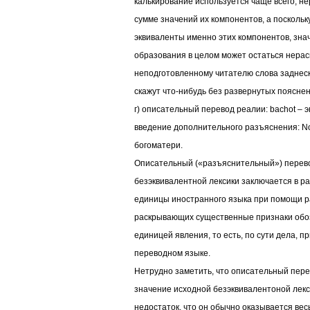
калькирование используется чаще всего, не
сумме значений их компонентов, а поскольк
эквиваленты именно этих компонентов, знач
образования в целом может остаться нерас
неподготовленному читателю слова заднес
скажут что-нибудь без развернутых пояснен
г) описательный перевод реалии: bachot – 
введение дополнительного разъяснения: No
богоматери.
Описательный («разъяснительный») перево
безэквивалентной лексики заключается в р
единицы иностранного языка при помощи р
раскрывающих существенные признаки обо
единицей явления, то есть, по сути дела, 
переводном языке.
Нетрудно заметить, что описательный пере
значение исходной безэквивалентоной лекс
недостаток, что он обычно оказывается ве