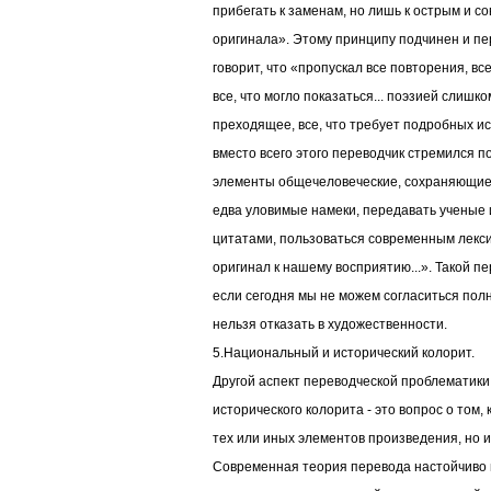
прибегать к заменам, но лишь к острым и с
оригинала». Этому принципу подчинен и пе
говорит, что «пропускал все повторения, в
все, что могло показаться... поэзией слишко
преходящее, все, что требует подробных и
вместо всего этого переводчик стремился п
элементы общечеловеческие, сохраняющие 
едва уловимые намеки, передавать ученые
цитатами, пользоваться современным лекс
оригинал к нашему восприятию...». Такой п
если сегодня мы не можем согласиться полн
нельзя отказать в художественности.
5.Национальный и исторический колорит.
Другой аспект переводческой проблематики
исторического колорита - это вопрос о том,
тех или иных элементов произведения, но и
Современная теория перевода настойчиво 