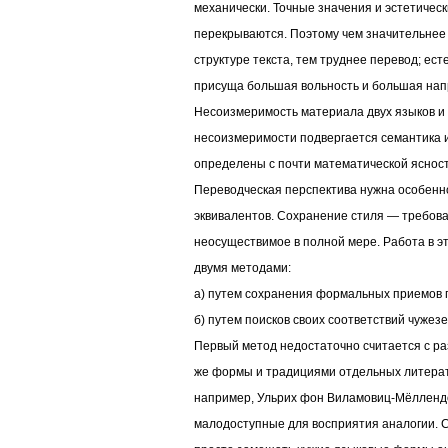
механически. Точные значения и эстетическ
перекрываются. Поэтому чем значительнее 
структуре текста, тем труднее перевод; ес
присуща большая вольность и большая нап
Несоизмеримость материала двух языков и 
несоизмеримости подвергается семантика и
определены с почти математической яснос
Переводческая перспектива нужна особенно
эквивалентов. Сохранение стиля — требов
неосуществимое в полной мере. Работа в э
двумя методами:
а) путем сохранения формальных приемов 
б) путем поисков своих соответствий чужез
Первый метод недостаточно считается с ра
же формы и традициями отдельных литерат
например, Ульрих фон Виламовиц-Мёлленд
малодоступные для восприятия аналогии. С