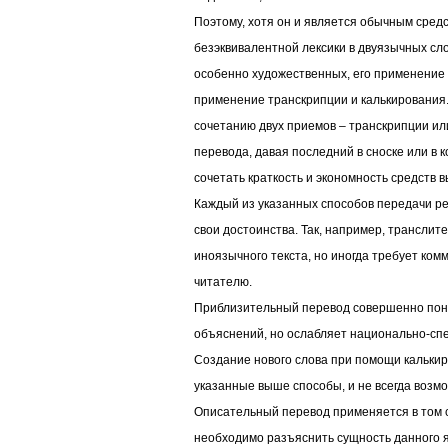
Поэтому, хотя он и является обычным сред
безэквивалентной лексики в двуязычных сло
особенно художественных, его применение н
применение транскрипции и калькирования.
сочетанию двух приемов – транскрипции ил
перевода, давая последний в сноске или в 
сочетать краткость и экономность средств в
Каждый из указанных способов передачи ре
свои достоинства. Так, например, транслит
иноязычного текста, но иногда требует ком
читателю.
Приблизительный перевод совершенно поня
объяснений, но ослабляет национально-сп
Создание нового слова при помощи кальки
указанные выше способы, и не всегда возм
Описательный перевод применяется в том с
необходимо разъяснить сущность данного 