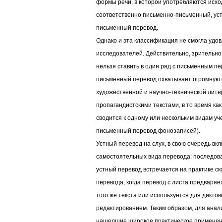
формы речи, в которой употребляются исхо
соответственно письменно-письменный, уст
письменный перевод.
Однако и эта классификация не смогла удо
исследователей. Действительно, зрительн
нельзя ставить в один ряд с письменным пе
письменный перевод охватывает огромную 
художественной и научно-технической лите
пропагандистскими текстами, в то время ка
сводится к одному или нескольким видам уч
письменный перевод фонозаписей).
Устный перевод на слух, в свою очередь вк
самостоятельных вида перевода: последов
устный перевод встречается на практике ск
перевода, когда перевод с листа предваря
того же текста или используется для дикто
редактированием. Таким образом, для ана
нашедшие широкое практическое применен