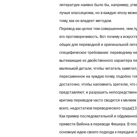
литературе наивно было бы, например, утв
лучше классицизма, но в каждую эпоху можн
тому, как он владеет методом.
Перевод как целое тем совершеннее, чем л
его противоречивость. Вот почему к искусс
общих для переводной и оригинальной лит
специфическое требование: переводчику н
вытекающие из двойственного характера п
маленькой детали, чтобы читатель заметил,
пересаженное на чуждую почву, подобно то
достаточно, чтобы напомнить зрителю, что
представляют, и разрушить непосредственн
критика переводов часто сводится к мелки
всего, недостатков переводческого труда[13]
Как пример последовательной и обдуманно
привести Вийона в переводе Фишера. В по
основную идею своего подхода к передаче л