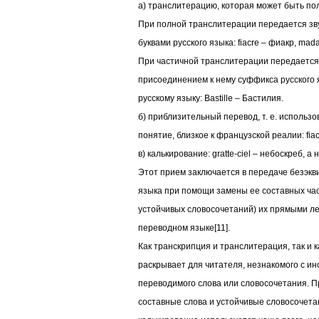
а) транслитерацию, которая может быть по
При полной транслитерации передается зв
буквами русского языка: fiacre – фиакр, ma
При частичной транслитерации передается 
присоединением к нему суффикса русского 
русскому языку: Bastille – Бастилия.
б) приблизительный перевод, т. е. использ
понятие, близкое к французской реалии: fia
в) калькирование: gratte-ciel – небоскреб, а
Этот прием заключается в передаче безэкв
языка при помощи замены ее составных час
устойчивых словосочетаний) их прямыми ле
переводном языке[11].
Как транскрипция и транслитерация, так и 
раскрывает для читателя, незнакомого с и
переводимого слова или словосочетания. Пр
составные слова и устойчивые словосочета