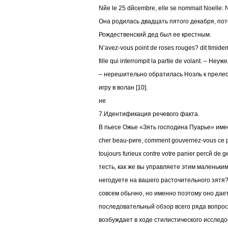
Nйe le 25 dйcembre, elle se nommait Noelle: No
Она родилась двадцать пятого декабря, пот
Рождественский дед был ее крестным.
N’avez-vous point de roses rouges? dit timide
fille qui interrompit la partie de volant. – Не
– нерешительно обратилась Ноэль к преле
игру в волан [10].
не
7.Идентификация речевого факта.
В пьесе Ожье «Зять господина Пуарье» имее
cher beau-pиre, comment gouvernez-vous ce p
toujours furieux contre votre panier percй de 
тесть, как же вы управляете этим маленьки
негодуете на вашего расточительного зят
совсем обычно, но именно поэтому оно дает
последовательный обзор всего ряда вопрос
возбуждает в ходе стилистического исследо