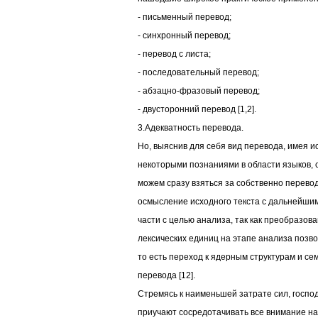
- письменный перевод;
- синхронный перевод;
- перевод с листа;
- последовательный перевод;
- абзацно-фразовый перевод;
- двусторонний перевод [1,2].
3.Адекватность перевода.
Но, выяснив для себя вид перевода, имея и
некоторыми познаниями в области языков, 
можем сразу взяться за собственно перевод
осмысление исходного текста с дальнейши
части с целью анализа, так как преобразов
лексических единиц на этапе анализа позв
то есть переход к ядерным структурам и с
перевода [12].
Стремясь к наименьшей затрате сил, госп
приучают сосредотачивать все внимание на