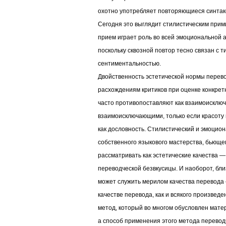
охотно употребляет повторяющиеся синтак
Сегодня это выглядит стилистическим прими
прием играет роль во всей эмоциональной 
поскольку сквозной повтор тесно связан с т
сентиментальностью.
Двойственность эстетической нормы перево
расхождениям критиков при оценке конкретн
часто противопоставляют как взаимоисключ
взаимоисключающими, только если красоту п
как дословность. Стилистический и эмоцио
собственного языкового мастерства, бьюще
рассматривать как эстетические качества —
переводческой безвкусицы. И наоборот, бли
может служить мерилом качества перевода 
качестве перевода, как и всякого произведе
метод, который во многом обусловлен мате
а способ применения этого метода переводч