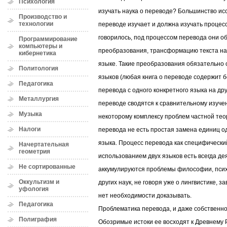
Психология
изучать наука о переводе? Большинство исс
Производство и
технологии
переводе изучает и должна изучать процесс
говорилось, под процессом перевода они 
Программирование
компьютеры и
преобразования, трансформацию текста на 
кибернетика
языке. Такие преобразования обязательно 
Политология
языков (любая книга о переводе содержит 
Педагогика
перевода с одного конкретного языка на дру
Металлургия
переводе сводятся к сравнительному изучен
Музыка
некоторому комплексу проблем частной тео
Налоги
перевода не есть простая замена единиц о
языка. Процесс перевода как специфически
Начертательная
геометрия
использованием двух языков есть всегда де
Не сортированные
аккумулируются проблемы философии, псих
Оккультизм и
других наук, не говоря уже о лингвистике, 
уфология
нет необходимости доказывать.
Педагогика
Проблематика перевода, и даже собственно
Полиграфия
Обозримые истоки ее восходят к Древнему