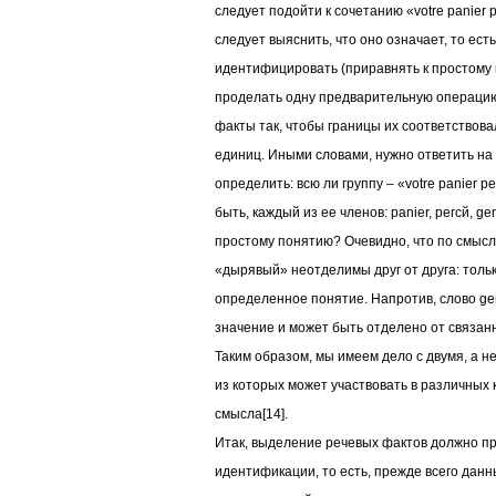
следует подойти к сочетанию «votre pаnier 
следует выяснить, что оно означает, то ест
идентифицировать (приравнять к простому
проделать одну предварительную операцию
факты так, чтобы границы их соответствова
единиц. Иными словами, нужно ответить на 
определить: всю ли группу – «votre panier p
быть, каждый из ее членов: panier, percй, g
простому понятию? Очевидно, что по смыслу
«дырявый» неотделимы друг от друга: толь
определенное понятие. Напротив, слово ge
значение и может быть отделено от связанно
Таким образом, мы имеем дело с двумя, а 
из которых может участвовать в различных 
смысла[14].
Итак, выделение речевых фактов должно п
идентификации, то есть, прежде всего данн