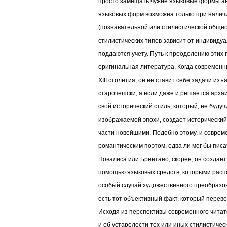
просто замещать чужие языковые формы а
языковых форм возможна только при налич
(познавательной или стилистической общно
стилистических типов зависит от индивидуа
поддаются учету. Путь к преодолению этих
оригинальная литература. Когда современн
XIII столетия, он не ставит себе задачи из
старочешски, а если даже и решается арха
свой исторический стиль, который, не буду
изображаемой эпохи, создает исторический
части новейшими. Подобно этому, и соврем
романтическим поэтом, едва ли мог бы пис
Новалиса или Брентано, скорее, он создает
помощью языковых средств, которыми расп
особый случай художественного преобразов
есть тот объективный факт, который перево
Исходя из перспективы современного читат
и об устарелости тех или иных стилистическ