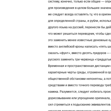
систему, конечно, только если общее — оп
для произведения в целом большее значени
же следует всегда оставлять ту, что в ориги
для определенной страны, и рубли, исполь
другого языка на русский, перенесли бы де
что может решиться переводчик, чтобы сде
это заменить менее известные денежные е
вместо английской кроны написать «пять ши
сказать «фунт», вместо десять луидоров — 
русского заменить три червонца «тридцать
Временная и пространственная дистанции п
характерные черты среды, отраженной в ори
общественной обстановки непонятны, а п
средствами и вместо точного перевода тре
намека. Разумеется, следует избегать прои
дорисовыванию или упрощению оригинала, 
сил стремиться к подысканию эквивалентов.