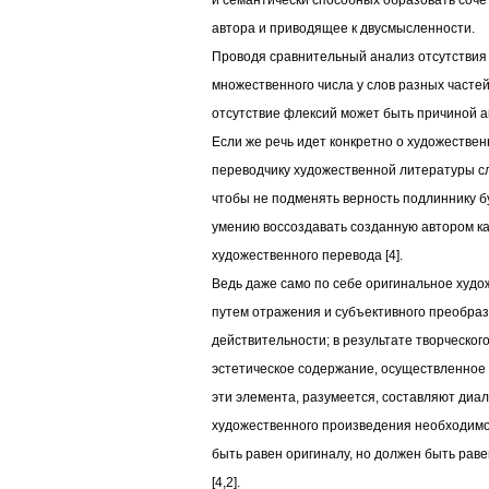
и семантически способных образовать соче
автора и приводящее к двусмысленности.
Проводя сравнительный анализ отсутствия 
множественного числа у слов разных частей
отсутствие флексий может быть причиной а
Если же речь идет конкретно о художестве
переводчику художественной литературы сл
чтобы не подменять верность подлиннику б
умению воссоздавать созданную автором ка
художественного перевода [4].
Ведь даже само по себе оригинальное худ
путем отражения и субъективного преобра
действительности; в результате творческог
эстетическое содержание, осуществленное 
эти элемента, разумеется, составляют диа
художественного произведения необходимо 
быть равен оригиналу, но должен быть раве
[4,2].