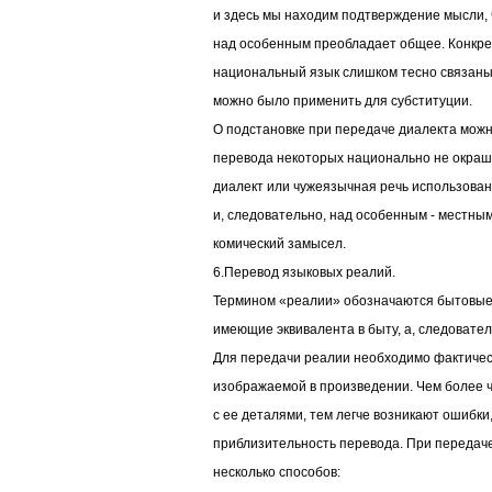
и здесь мы находим подтверждение мысли, ч
над особенным преобладает общее. Конкр
национальный язык слишком тесно связаны
можно было применить для субституции.
О подстановке при передаче диалекта можн
перевода некоторых национально не окраше
диалект или чужеязычная речь использов
и, следовательно, над особенным - местны
комический замысел.
6.Перевод языковых реалий.
Термином «реалии» обозначаются бытовые 
имеющие эквивалента в быту, а, следователь
Для передачи реалии необходимо фактичес
изображаемой в произведении. Чем более ч
с ее деталями, тем легче возникают ошибки
приблизительность перевода. При передач
несколько способов: