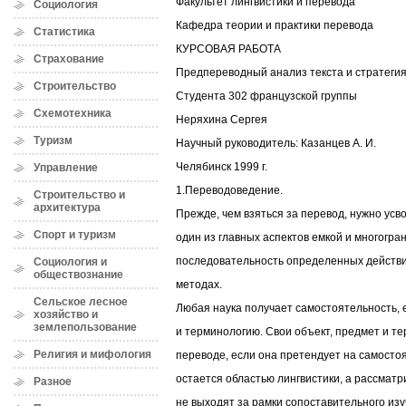
Факультет лингвистики и перевода
Социология
Кафедра теории и практики перевода
Статистика
КУРСОВАЯ РАБОТА
Страхование
Предпереводный анализ текста и стратеги
Строительство
Студента 302 французской группы
Схемотехника
Неряхина Сергея
Туризм
Научный руководитель: Казанцев А. И.
Челябинск 1999 г.
Управление
1.Переводоведение.
Строительство и
архитектура
Прежде, чем взяться за перевод, нужно усво
Спорт и туризм
один из главных аспектов емкой и многогран
последовательность определенных действи
Социология и
обществознание
методах.
Сельское лесное
Любая наука получает самостоятельность, 
хозяйство и
землепользование
и терминологию. Свои объект, предмет и т
Религия и мифология
переводе, если она претендует на самосто
остается областью лингвистики, а рассма
Разное
не выходят за рамки сопоставительного изу